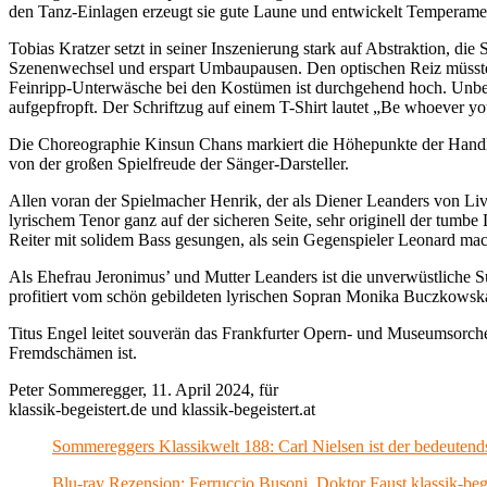
den Tanz-Einlagen erzeugt sie gute Laune und entwickelt Temperame
Tobias Kratzer setzt in seiner Inszenierung stark auf Abstraktion, die
Szenenwechsel und erspart Umbaupausen. Den optischen Reiz müssten 
Feinripp-Unterwäsche bei den Kostümen ist durchgehend hoch. Unbedi
aufgepfropft. Der Schriftzug auf einem T-Shirt lautet „Be whoever yo
Die Choreographie Kinsun Chans markiert die Höhepunkte der Handlung
von der großen Spielfreude der Sänger-Darsteller.
Allen voran der Spielmacher Henrik, der als Diener Leanders von Liv
lyrischem Tenor ganz auf der sicheren Seite, sehr originell der tum
Reiter mit solidem Bass gesungen, als sein Gegenspieler Leonard m
Als Ehefrau Jeronimus’ und Mutter Leanders ist die unverwüstliche Su
profitiert vom schön gebildeten lyrischen Sopran Monika Buczkowsk
Titus Engel leitet souverän das Frankfurter Opern- und Museumsorche
Fremdschämen ist.
Peter Sommeregger, 11. April 2024, für
klassik-begeistert.de und klassik-begeistert.at
Sommereggers Klassikwelt 188: Carl Nielsen ist der bedeutend
Blu-ray Rezension: Ferruccio Busoni, Doktor Faust klassik-beg