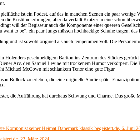
nt.
 Spielfläche ist ein Podest, auf das in manchen Szenen ein paar wenige 
die Kostüme erbringen, aber da verfällt Kratzer in eine schon überwu
ngt will der Regisseur auch die Komponente einer queeren Gesellschaf
u want to be“, ein paar Jungs müssen hochhackige Schuhe tragen, das i
 und ist sowohl originell als auch temperamentvoll. Die Personenführu
iu Holenders geschmeidigem Bariton ins Zentrum des Stückes gerückt wi
be Diener Arv, den Samuel Levine mit trockenem Humor verkörpert. Die 
acht Michael McCown mit schlankem Tenor eine gute Figur.
san Bullock zu erleben, die eine originelle Studie später Emanzipatio
as.
ster, die Aufführung hat durchaus Schwung und Charme. Das große Mank
ste Komponist seiner Heimat Dänemark klassik-begeistert.de, 6. Juni 2
eistert.de, 23. März 2024