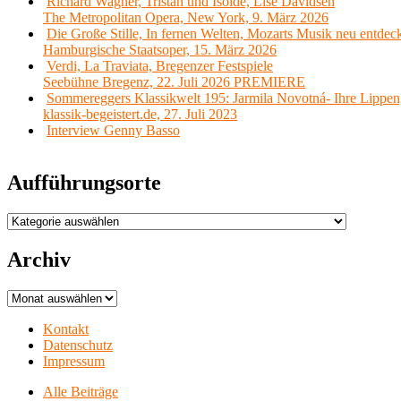
Richard Wagner, Tristan und Isolde, Lise Davidsen
The Metropolitan Opera, New York, 9. März 2026
Die Große Stille, In fernen Welten, Mozarts Musik neu entdec
Hamburgische Staatsoper, 15. März 2026
Verdi, La Traviata, Bregenzer Festspiele
Seebühne Bregenz, 22. Juli 2026 PREMIERE
Sommereggers Klassikwelt 195: Jarmila Novotná- Ihre Lippen,
klassik-begeistert.de, 27. Juli 2023
Interview Genny Basso
Aufführungsorte
Aufführungsorte
Archiv
Archiv
Kontakt
Datenschutz
Impressum
Alle Beiträge