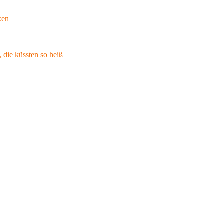
ken
 die küssten so heiß