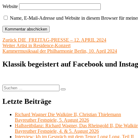
Website
Name, E-Mail-Adresse und Website in diesem Browser für meine
Beitragsnavigation
Vorheriger
Zurück
DIE FREITAG-PRESSE – 12. APRIL 2024
Nächster
Beitrag:
Weiter
Artist in Residence-Konzert
Beitrag:
Kammermusiksaal der Philharmonie Berlin, 10. April 2024
Klassik begeistert auf Facebook und Inst
Suchen
Suchen
nach:
Letzte Beiträge
Richard Wagner Die Walküre II, Christian Thielemann
Bayreuther Festspiele, 5. August 2026
Halbzeitbilanz: Richard Wagner, Das Rheingold II, Die Walkür
Bayreuther Festspiele, 4. & 5. August 2026
Interview: kb im Gespräch mit dem Tenor Long Long, Teil II