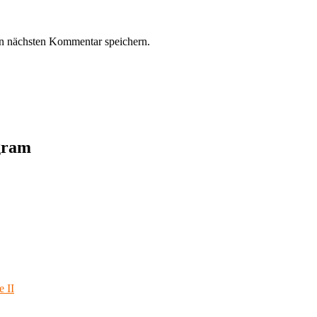
n nächsten Kommentar speichern.
agram
e II