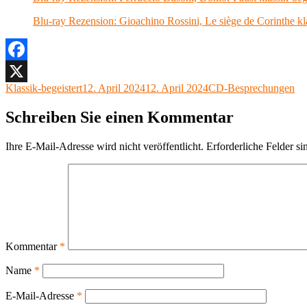
Blu-ray Rezension: Gioachino Rossini, Le siège de Corinthe kl
Facebook
Autor
Veröffentlicht
Kategorien
Klassik-begeistert
12. April 2024
12. April 2024
CD-Besprechungen
X
am
Schreiben Sie einen Kommentar
Ihre E-Mail-Adresse wird nicht veröffentlicht.
Erforderliche Felder si
Kommentar
*
Name
*
E-Mail-Adresse
*