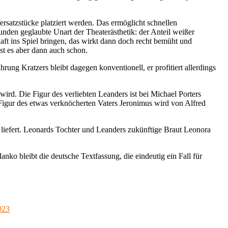
Versatzstücke platziert werden. Das ermöglicht schnellen
nden geglaubte Unart der Theaterästhetik: der Anteil weißer
t ins Spiel bringen, das wirkt dann doch recht bemüht und
st es aber dann auch schon.
ng Kratzers bleibt dagegen konventionell, er profitiert allerdings
rd. Die Figur des verliebten Leanders ist bei Michael Porters
Figur des etwas verknöcherten Vaters Jeronimus wird von Alfred
n liefert. Leonards Tochter und Leanders zukünftige Braut Leonora
o bleibt die deutsche Textfassung, die eindeutig ein Fall für
023