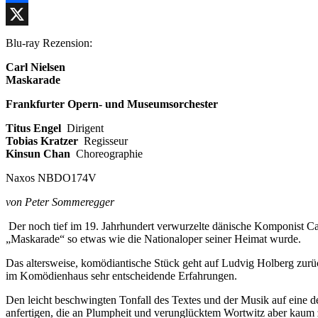
Facebook
X
Blu-ray Rezension:
Carl Nielsen
Maskarade
Frankfurter Opern- und Museumsorchester
Titus Engel
Dirigent
Tobias Kratzer
Regisseur
Kinsun Chan
Choreographie
Naxos NBDO174V
von Peter Sommeregger
Der noch tief im 19. Jahrhundert verwurzelte dänische Komponist Ca
„Maskarade“ so etwas wie die Nationaloper seiner Heimat wurde.
Das altersweise, komödiantische Stück geht auf Ludvig Holberg zu
im Komödienhaus sehr entscheidende Erfahrungen.
Den leicht beschwingten Tonfall des Textes und der Musik auf eine d
anfertigen, die an Plumpheit und verunglücktem Wortwitz aber kaum zu 