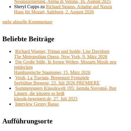
Neuinszenierung, Arena di Verona, 16. August 2025
Sheryl Cupps
zu
Richard Strauss, Ariadne auf Naxos
Haus für Mozart, Salzburg, 2. August 2026
mehr aktuelle Kommentare
Beliebte Beiträge
Richard Wagner, Tristan und Isolde, Lise Davidsen
The Metropolitan Opera, New York, 9. März 2026
Die Große Stille, In fernen Welten, Mozarts Musik neu
entdecken
Hamburgische Staatsoper, 15. März 2026
Verdi, La Traviata, Bregenzer Festspiele
Seebühne Bregenz, 22. Juli 2026 PREMIERE
Sommereggers Klassikwelt 195: Jarmila Novotná- Ihre
Lippen, die küssten so heiß
klassik-begeistert.de, 27. Juli 2023
Interview Genny Basso
Aufführungsorte