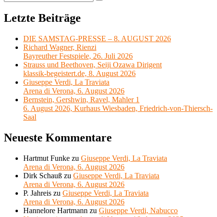
Suchen
nach:
Letzte Beiträge
DIE SAMSTAG-PRESSE – 8. AUGUST 2026
Richard Wagner, Rienzi
Bayreuther Festspiele, 26. Juli 2026
Strauss und Beethoven, Seiji Ozawa Dirigent
klassik-begeistert.de, 8. August 2026
Giuseppe Verdi, La Traviata
Arena di Verona, 6. August 2026
Bernstein, Gershwin, Ravel, Mahler 1
6. August 2026, Kurhaus Wiesbaden, Friedrich-von-Thiersch-
Saal
Neueste Kommentare
Hartmut Funke
zu
Giuseppe Verdi, La Traviata
Arena di Verona, 6. August 2026
Dirk Schauß
zu
Giuseppe Verdi, La Traviata
Arena di Verona, 6. August 2026
P. Jahreis
zu
Giuseppe Verdi, La Traviata
Arena di Verona, 6. August 2026
Hannelore Hartmann
zu
Giuseppe Verdi, Nabucco