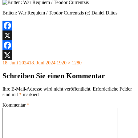
Britten: War Requiem / Teodor Currentzis (c) Daniel Dittus
Facebook
X
Facebook
Veröffentlicht
Originalgröße
18. Juni 2024
18. Juni 2024
1920 × 1280
X
am
Schreiben Sie einen Kommentar
Ihre E-Mail-Adresse wird nicht veröffentlicht.
Erforderliche Felder
sind mit
*
markiert
Kommentar
*