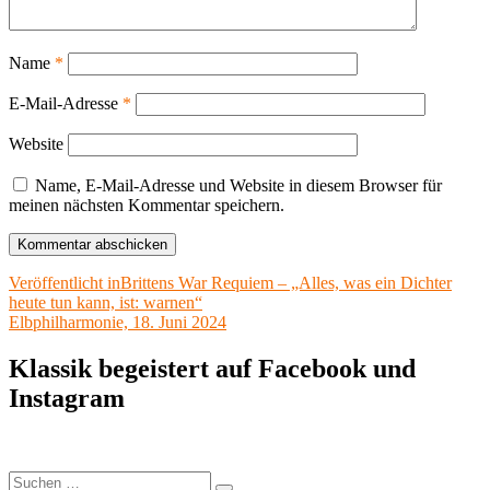
Name
*
E-Mail-Adresse
*
Website
Name, E-Mail-Adresse und Website in diesem Browser für
meinen nächsten Kommentar speichern.
Beitragsnavigation
Veröffentlicht in
Brittens War Requiem – „Alles, was ein Dichter
heute tun kann, ist: warnen“
Elbphilharmonie, 18. Juni 2024
Klassik begeistert auf Facebook und
Instagram
Suchen