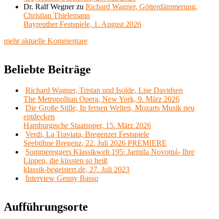
Dr. Ralf Wegner
zu
Richard Wagner, Götterdämmerung,
Christian Thielemann
Bayreuther Festspiele, 1. August 2026
mehr aktuelle Kommentare
Beliebte Beiträge
Richard Wagner, Tristan und Isolde, Lise Davidsen
The Metropolitan Opera, New York, 9. März 2026
Die Große Stille, In fernen Welten, Mozarts Musik neu
entdecken
Hamburgische Staatsoper, 15. März 2026
Verdi, La Traviata, Bregenzer Festspiele
Seebühne Bregenz, 22. Juli 2026 PREMIERE
Sommereggers Klassikwelt 195: Jarmila Novotná- Ihre
Lippen, die küssten so heiß
klassik-begeistert.de, 27. Juli 2023
Interview Genny Basso
Aufführungsorte