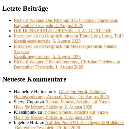
nach:
2025,
P
Letzte Beiträge
20
S
Uhr“
J
d
Richard Wagner, Das Rheingold II, Christian Thielemann
L
Bayreuther Festspiele, 4. August 2026
5
DIE DONNERSTAG-PRESSE – 6. AUGUST 2026
S
Interview: kb im Gespräch mit dem Tenor Long Long, Teil I
2
klassik-begeistert.de, 6. August 2026
2
Interview: kb im Gespräch mit Mezzosopranistin Natalia
U
Skrycka
klassik-begeistert.de, 5. August 2026
Richard Wagner, Götterdämmerung, Christian Thielemann
Bayreuther Festspiele, 1. August 2026
Neueste Kommentare
Hannelore Hartmann
zu
Giuseppe Verdi, Nabucco
Neuinszenierung, Arena di Verona, 16. August 2025
Sheryl Cupps
zu
Richard Strauss, Ariadne auf Naxos
Haus für Mozart, Salzburg, 2. August 2026
Klassikpunk
zu
Richard Strauss, Ariadne auf Naxos
Haus für Mozart, Salzburg, 2. August 2026
Ingelore Holz
zu
Auf den Punkt 99: Der fliegende Holländer
Bayreuther Festspiele, 29. Juli 2026