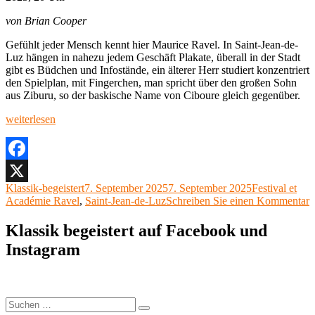
von Brian Cooper
Gefühlt jeder Mensch kennt hier Maurice Ravel. In Saint-Jean-de-
Luz hängen in nahezu jedem Geschäft Plakate, überall in der Stadt
gibt es Büdchen und Infostände, ein älterer Herr studiert konzentriert
den Spielplan, mit Fingerchen, man spricht über den großen Sohn
aus Ziburu, so der baskische Name von Ciboure gleich gegenüber.
„Festival-
weiterlesen
Ravel:
Orchestre
national
du
Facebook
Capitole
Autor
Veröffentlicht
Kategorien
Klassik-begeistert
7. September 2025
7. September 2025
Festival et
X
de
am
z
Académie Ravel
,
Saint-Jean-de-Luz
Schreiben Sie einen Kommentar
Toulouse,
F
Tarmo
R
Klassik begeistert auf Facebook und
Peltokoski
O
Saint-
Instagram
n
Jean-
d
de-
C
Luz,
d
5.
T
Suchen
September
Suchen
T