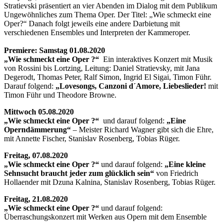
Stratievski präsentiert an vier Abenden im Dialog mit dem Publikum
Ungewöhnliches zum Thema Oper. Der Titel: „Wie schmeckt eine
Oper?“ Danach folgt jeweils eine andere Darbietung mit
verschiedenen Ensembles und Interpreten der Kammeroper.
Premiere: Samstag
01.08.2020
„Wie schmeckt eine Oper ?“
Ein interaktives Konzert mit Musik
von Rossini bis Lortzing, Leitung: Daniel Stratievsky, mit Jana
Degerodt, Thomas Peter, Ralf Simon, Ingrid El Sigai, Timon Führ.
Darauf folgend:
„Lovesongs, Canzoni d´Amore, Liebeslieder!
mit
Timon Führ und Theodore Browne.
Mittwoch 05.08.2020
„Wie schmeckt eine Oper ?“
und darauf folgend:
„Eine
Operndämmerung“
– Meister Richard Wagner gibt sich die Ehre,
mit Annette Fischer, Stanislav Rosenberg, Tobias Rüger.
Freitag, 07.08.2020
„Wie schmeckt eine Oper ?“
und darauf folgend:
„Eine kleine
Sehnsucht braucht jeder zum glücklich sein“
von Friedrich
Hollaender mit Dzuna Kalnina, Stanislav Rosenberg, Tobias Rüger.
Freitag, 21.08.2020
„Wie schmeckt eine Oper ?“
und darauf folgend:
Überraschungskonzert mit Werken aus Opern mit dem Ensemble