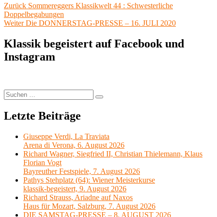
Beitragsnavigation
Vorheriger
Zurück
Sommereggers Klassikwelt 44 : Schwesterliche
Beitrag:
Doppelbegabungen
Nächster
Weiter
Die DONNERSTAG-PRESSE – 16. JULI 2020
Beitrag:
Klassik begeistert auf Facebook und
Instagram
Suchen
Suchen
nach:
Letzte Beiträge
Giuseppe Verdi, La Traviata
Arena di Verona, 6. August 2026
Richard Wagner, Siegfried II, Christian Thielemann, Klaus
Florian Vogt
Bayreuther Festspiele, 7. August 2026
Pathys Stehplatz (64): Wiener Meisterkurse
klassik-begeistert, 9. August 2026
Richard Strauss, Ariadne auf Naxos
Haus für Mozart, Salzburg, 7. August 2026
DIE SAMSTAG-PRESSE – 8. AUGUST 2026