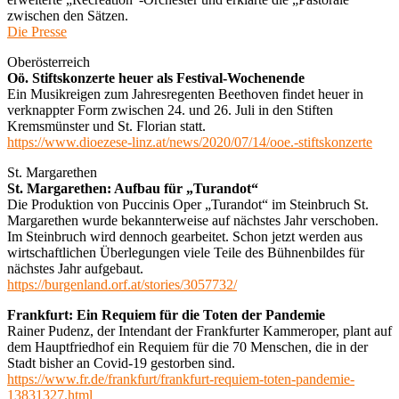
zwischen den Sätzen.
Die Presse
Oberösterreich
Oö. Stiftskonzerte heuer als Festival-Wochenende
Ein Musikreigen zum Jahresregenten Beethoven findet heuer in
verknappter Form zwischen 24. und 26. Juli in den Stiften
Kremsmünster und St. Florian statt.
https://www.dioezese-linz.at/news/2020/07/14/ooe.-stiftskonzerte
St. Margarethen
St. Margarethen: Aufbau für „Turandot“
Die Produktion von Puccinis Oper „Turandot“ im Steinbruch St.
Margarethen wurde bekannterweise auf nächstes Jahr verschoben.
Im Steinbruch wird dennoch gearbeitet. Schon jetzt werden aus
wirtschaftlichen Überlegungen viele Teile des Bühnenbildes für
nächstes Jahr aufgebaut.
https://burgenland.orf.at/stories/3057732/
Frankfurt: Ein Requiem für die Toten der Pandemie
Rainer Pudenz, der Intendant der Frankfurter Kammeroper, plant auf
dem Hauptfriedhof ein Requiem für die 70 Menschen, die in der
Stadt bisher an Covid-19 gestorben sind.
https://www.fr.de/frankfurt/frankfurt-requiem-toten-pandemie-
13831327.html