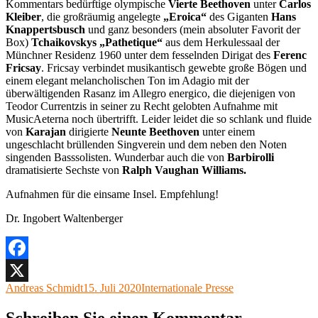
Kommentars bedürftige olympische
Vierte Beethoven
unter
Carlos
Kleiber
, die großräumig angelegte
„Eroica“
des Giganten
Hans
Knappertsbusch
und ganz besonders (mein absoluter Favorit der
Box)
Tchaikovskys „Pathetique“
aus dem Herkulessaal der
Münchner Residenz 1960 unter dem fesselnden Dirigat des
Ferenc
Fricsay
. Fricsay verbindet musikantisch gewebte große Bögen und
einem elegant melancholischen Ton im Adagio mit der
überwältigenden Rasanz im Allegro energico, die diejenigen von
Teodor Currentzis in seiner zu Recht gelobten Aufnahme mit
MusicAeterna noch übertrifft. Leider leidet die so schlank und fluide
von
Karajan
dirigierte
Neunte Beethoven
unter einem
ungeschlacht brüllenden Singverein und dem neben den Noten
singenden Basssolisten. Wunderbar auch die von
Barbirolli
dramatisierte Sechste von
Ralph Vaughan Williams.
Aufnahmen für die einsame Insel. Empfehlung!
Dr. Ingobert Waltenberger
Facebook
Autor
Veröffentlicht
Kategorien
Andreas Schmidt
15. Juli 2020
Internationale Presse
X
am
Schreiben Sie einen Kommentar