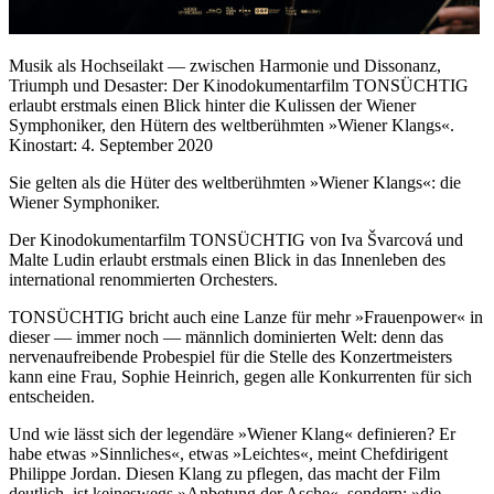
Musik als Hochseilakt — zwischen Harmonie und Dissonanz,
Triumph und Desaster: Der Kinodokumentarfilm TONSÜCHTIG
erlaubt erstmals einen Blick hinter die Kulissen der Wiener
Symphoniker, den Hütern des weltberühmten »Wiener Klangs«.
Kinostart: 4. September 2020
Sie gelten als die Hüter des weltberühmten »Wiener Klangs«: die
Wiener Symphoniker.
Der Kinodokumentarfilm TONSÜCHTIG von Iva Švarcová und
Malte Ludin erlaubt erstmals einen Blick in das Innenleben des
international renommierten Orchesters.
TONSÜCHTIG bricht auch eine Lanze für mehr »Frauenpower« in
dieser — immer noch — männlich dominierten Welt: denn das
nervenaufreibende Probespiel für die Stelle des Konzertmeisters
kann eine Frau, Sophie Heinrich, gegen alle Konkurrenten für sich
entscheiden.
Und wie lässt sich der legendäre »Wiener Klang« definieren? Er
habe etwas »Sinnliches«, etwas »Leichtes«, meint Chefdirigent
Philippe Jordan. Diesen Klang zu pflegen, das macht der Film
deutlich, ist keineswegs »Anbetung der Asche«, sondern: »die