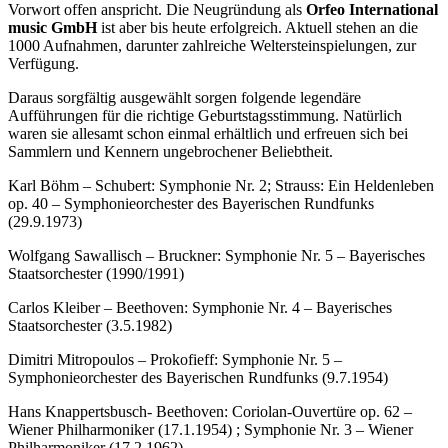
Vorwort offen anspricht. Die Neugründung als
Orfeo International
music GmbH
ist aber bis heute erfolgreich. Aktuell stehen an die
1000 Aufnahmen, darunter zahlreiche Weltersteinspielungen, zur
Verfügung.
Daraus sorgfältig ausgewählt sorgen folgende legendäre
Aufführungen für die richtige Geburtstagsstimmung. Natürlich
waren sie allesamt schon einmal erhältlich und erfreuen sich bei
Sammlern und Kennern ungebrochener Beliebtheit.
Karl Böhm – Schubert: Symphonie Nr. 2; Strauss: Ein Heldenleben
op. 40 – Symphonieorchester des Bayerischen Rundfunks
(29.9.1973)
Wolfgang Sawallisch – Bruckner: Symphonie Nr. 5 – Bayerisches
Staatsorchester (1990/1991)
Carlos Kleiber – Beethoven: Symphonie Nr. 4 – Bayerisches
Staatsorchester (3.5.1982)
Dimitri Mitropoulos – Prokofieff: Symphonie Nr. 5 –
Symphonieorchester des Bayerischen Rundfunks (9.7.1954)
Hans Knappertsbusch- Beethoven: Coriolan-Ouvertüre op. 62 –
Wiener Philharmoniker (17.1.1954) ; Symphonie Nr. 3 – Wiener
Philharmoniker (17.2.1962)