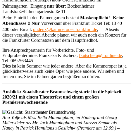
Palmengarten Eingang
nur über
: Bockenheimer
Landstraße/Palmengartenstraße 11
Beim Eintritt in den Palmengarten besteht
Maskenpflicht
!
Keine
Abendkasse !! Nur
Vorverkauf über Frankfurt Ticket Tel: 13 40
400 oder Email:
pudenz@kammeroper-frankfurt.de
, Abseits
dieser vergnüglichen Abende planen wir auch noch ein Konzert für
die Frankfurter Coronatoten auf dem Hauptfriedhof.
Ihre Ansprechpartnerin für Vorberichte, Foto- und
Endprobentermine: Franziska Kutschera,
fkutschera@t-online.de
,
Tel. 069-563445
Dies ist kein Sommer wie jeder andere. Aber die Kammeroper ist ja
glücklicherweise auch keine Oper wie jede andere. Wir sehen und
freuen uns, Sie im Palmengarten begrüßen zu dürfen.
_______________________________________________________
Ausblick: Staatstheater Braunschweig startet in die Spielzeit
2020/21 mit einem Theaterfest und einem großen
Premierenwochenende
Ana Yoffe als Mrs. Bella Manningham, im Hintergrund Georg
Mitterstieler als Mr. Jack Manningham und Larissa Semke als
Nancy in Patrick Hamiltons »Gaslicht« (Premiere am 12.09.) –