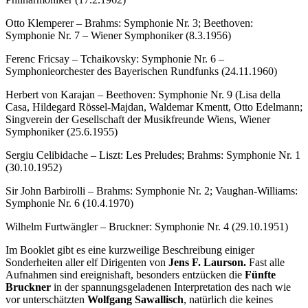
Otto Klemperer – Brahms: Symphonie Nr. 3; Beethoven:
Symphonie Nr. 7 – Wiener Symphoniker (8.3.1956)
Ferenc Fricsay – Tchaikovsky: Symphonie Nr. 6 –
Symphonieorchester des Bayerischen Rundfunks (24.11.1960)
Herbert von Karajan – Beethoven: Symphonie Nr. 9 (Lisa della
Casa, Hildegard Rössel-Majdan, Waldemar Kmentt, Otto Edelmann;
Singverein der Gesellschaft der Musikfreunde Wiens, Wiener
Symphoniker (25.6.1955)
Sergiu Celibidache – Liszt: Les Preludes; Brahms: Symphonie Nr. 1
(30.10.1952)
Sir John Barbirolli – Brahms: Symphonie Nr. 2; Vaughan-Williams:
Symphonie Nr. 6 (10.4.1970)
Wilhelm Furtwängler – Bruckner: Symphonie Nr. 4 (29.10.1951)
Im Booklet gibt es eine kurzweilige Beschreibung einiger
Sonderheiten aller elf Dirigenten von
Jens F. Laurson.
Fast alle
Aufnahmen sind ereignishaft, besonders entzücken die
Fünfte
Bruckner
in der spannungsgeladenen Interpretation des nach wie
vor unterschätzten
Wolfgang Sawallisch
, natürlich die keines