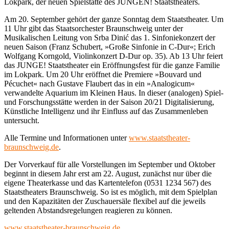
Lokpark, der neuen Spielstätte des JUNGEN! Staatstheaters.
Am 20. September gehört der ganze Sonntag dem Staatstheater. Um
11 Uhr gibt das Staatsorchester Braunschweig unter der
Musikalischen Leitung von Srba Dinić das 1. Sinfoniekonzert der
neuen Saison (Franz Schubert, »Große Sinfonie in C-Dur«; Erich
Wolfgang Korngold, Violinkonzert D-Dur op. 35). Ab 13 Uhr feiert
das JUNGE! Staatstheater ein Eröffnungsfest für die ganze Familie
im Lokpark. Um 20 Uhr eröffnet die Premiere »Bouvard und
Pécuchet« nach Gustave Flaubert das in ein »Analogicum«
verwandelte Aquarium im Kleinen Haus. In dieser (analogen) Spiel-
und Forschungsstätte werden in der Saison 20/21 Digitalisierung,
Künstliche Intelligenz und ihr Einfluss auf das Zusammenleben
untersucht.
Alle Termine und Informationen unter
www.staatstheater-
braunschweig.de
.
Der Vorverkauf für alle Vorstellungen im September und Oktober
beginnt in diesem Jahr erst am 22. August, zunächst nur über die
eigene Theaterkasse und das Kartentelefon (0531 1234 567) des
Staatstheaters Braunschweig. So ist es möglich, mit dem Spielplan
und den Kapazitäten der Zuschauersäle flexibel auf die jeweils
geltenden Abstandsregelungen reagieren zu können.
www.staatstheater-braunschweig.de