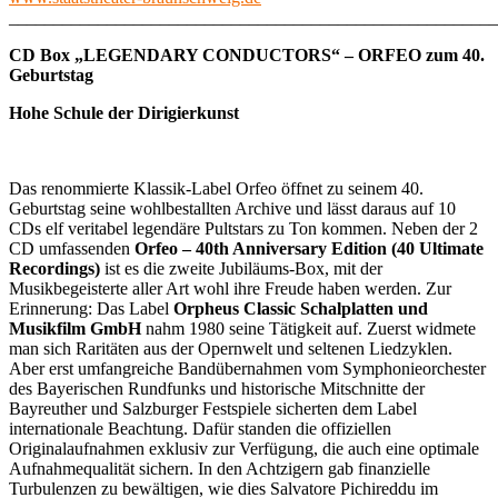
______________________________________________________
CD Box „LEGENDARY CONDUCTORS“ – ORFEO zum 40.
Geburtstag
Hohe Schule der Dirigierkunst
Das renommierte Klassik-Label Orfeo öffnet zu seinem 40.
Geburtstag seine wohlbestallten Archive und lässt daraus auf 10
CDs elf veritabel legendäre Pultstars zu Ton kommen. Neben der 2
CD umfassenden
Orfeo – 40th Anniversary Edition (40 Ultimate
Recordings)
ist es die zweite Jubiläums-Box, mit der
Musikbegeisterte aller Art wohl ihre Freude haben werden. Zur
Erinnerung: Das Label
Orpheus Classic Schalplatten und
Musikfilm GmbH
nahm 1980 seine Tätigkeit auf. Zuerst widmete
man sich Raritäten aus der Opernwelt und seltenen Liedzyklen.
Aber erst umfangreiche Bandübernahmen vom Symphonieorchester
des Bayerischen Rundfunks und historische Mitschnitte der
Bayreuther und Salzburger Festspiele sicherten dem Label
internationale Beachtung. Dafür standen die offiziellen
Originalaufnahmen exklusiv zur Verfügung, die auch eine optimale
Aufnahmequalität sichern. In den Achtzigern gab finanzielle
Turbulenzen zu bewältigen, wie dies Salvatore Pichireddu im