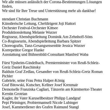
Wir alle müssen anlässlich der Corona-Bestimmungen Lösungen
finden,
Wir sind für Ihre Treue und Unterstützung mehr als dankbar!
ntendant Christian Buchmann
Künstlerische Leitung, Chefdirigent Joji Hattori
Orchester Festival-Orchester Kittsee
Produktionsleitung Melanie Wurzer
Regisseur, Abendspielleitung Dominik Am Zehnhoff-Söns
Co-Regisseurin, Abendspielleitung Barbara Spitzer
Choreografin, Tanz-Gesangsensemble Jessica Wurzer
Korrepetitor Gregor Hanke
Ausstattung und Bühnenbild-Consultant Manfred Waba
Fürst Ypsheim-Gindelbach, Premierminister von Reuß-Schleiz-
Greiz Daniel Raschinsky
Balduin Graf Zedlau, Gesandter von Reuß-Schleiz-Greiz Roman
Pichler
Gabriele, seine Frau Petra Halper-König
Graf Bitowski, Kutscher, Kellner Josef Krenmair
Demoiselle Franziska Cagliari, Tänzerin am Kärntnertor-Theater
Kerstin Grotrian
Kagler, ihr Vater Karusellbesitzer Philipp Landgraf
Pepi Pleininger, Probiermamsell Nicole Lubinger
Josef, Kammerdiener des Grafen Raimund Stangl