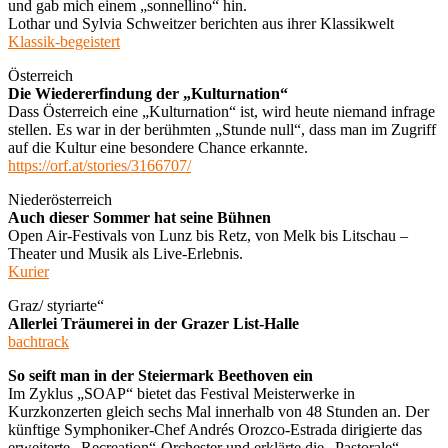
und gab mich einem „sonnellino“ hin.
Lothar und Sylvia Schweitzer berichten aus ihrer Klassikwelt
Klassik-begeistert
Österreich
Die Wiedererfindung der „Kulturnation“
Dass Österreich eine „Kulturnation“ ist, wird heute niemand infrage
stellen. Es war in der berühmten „Stunde null“, dass man im Zugriff
auf die Kultur eine besondere Chance erkannte.
https://orf.at/stories/3166707/
Niederösterreich
Auch dieser Sommer hat seine Bühnen
Open Air-Festivals von Lunz bis Retz, von Melk bis Litschau –
Theater und Musik als Live-Erlebnis.
Kurier
Graz/ styriarte“
Allerlei Träumerei in der Grazer List-Halle
bachtrack
So seift man in der Steiermark Beethoven ein
Im Zyklus „SOAP“ bietet das Festival Meisterwerke in
Kurzkonzerten gleich sechs Mal innerhalb von 48 Stunden an. Der
künftige Symphoniker-Chef Andrés Orozco-Estrada dirigierte das
erweiterte „Recreation“-Orchester und erklärte die „Pastorale“