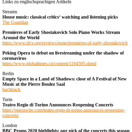
Links zu englischsprachigen Artikeln
Streams
House music: classical critics‘ watching and listening picks
The Guardian
Premieres of Early Shostakovich Solo Piano Works Stream
Around the World
https://www.sfcv.org/reviews/none/premieres-of-early-shostakovich
Peking Opera to debut on livestreaming under the shadow of
coronavirus
https://www.globaltimes.cn/content/1194505.shtml
Berlin
Empty Space in a Land of Shadows: close of A Festival of New
Music at the Pierre Boulez Saal
bachtrack
Turin
Teatro Regio di Torino Announces Reopening Concerts
https://operawire.com/teatro-regio-di-torino-announces-reopening-
concerts/
London
BBC Proms 2020 highlights: our pick of the concerts this season