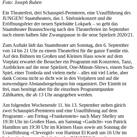
Foto: Joseph Ruben
Ein Theaterfest, drei Schauspiel-Premieren, eine Uraufführung des
JUNGEN! Staatstheaters, das 1. Sinfoniekonzert und die
Eröffnungsfeier der neuen Spielstätte Lokpark – so geht das
Staatstheater Braunschweig nach den Theaterferien im September
nach einem halben Jahr Zwangspause in die neue Spielzeit 2020/21.
Zum Auftakt lädt das Staatstheater am Sonntag, den 6. September
von 14 bis 21 Uhr zu einem Theaterfest für die ganze Familie ein.
Auf den Bühnen im Großen und Kleinen Haus sowie auf dem
Vorplatz erwartet die Besucher ein Programm mit Konzerten, Tanz,
Ausblicken auf die neue Spielzeit, One-Minute-Shows, einem Such-
Spiel, einer Tombola und vielem mehr – alles mit viel Liebe, aber
dank Corona nicht so dicht wie in den Vorjahren und auf die
notwendigen Abstandsregelungen hin organisiert. Der Eintritt ist
frei, man benötigt aber für die einzelnen Programmpunkte
Zählkarten, die ab 13 Uhr ausgegeben werden.
Am folgenden Wochenende 11. bis 13. September stehen gleich
zwei Schauspiel-Premieren und eine Uraufführung auf dem
Programm – am Freitag »Frankenstein« nach Mary Shelley um
19:30 Uhr im Großen Haus, am Samstag »Gaslicht« von Patrick
Hamilton um 19:30 Uhr im Kleinen Haus sowie am Sonntag die
Uraufführung »Clevergirl« von Hartmut El Kurdi um 16 Uhr im