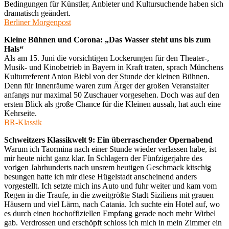
Bedingungen für Künstler, Anbieter und Kultursuchende haben sich
dramatisch geändert.
Berliner Morgenpost
Kleine Bühnen und Corona: „Das Wasser steht uns bis zum
Hals“
Als am 15. Juni die vorsichtigen Lockerungen für den Theater-,
Musik- und Kinobetrieb in Bayern in Kraft traten, sprach Münchens
Kulturreferent Anton Biebl von der Stunde der kleinen Bühnen.
Denn für Innenräume waren zum Ärger der großen Veranstalter
anfangs nur maximal 50 Zuschauer vorgesehen. Doch was auf den
ersten Blick als große Chance für die Kleinen aussah, hat auch eine
Kehrseite.
BR-Klassik
Schweitzers Klassikwelt 9: Ein überraschender Opernabend
Warum ich Taormina nach einer Stunde wieder verlassen habe, ist
mir heute nicht ganz klar. In Schlagern der Fünfzigerjahre des
vorigen Jahrhunderts nach unsrem heutigen Geschmack kitschig
besungen hatte ich mir diese Hügelstadt anscheinend anders
vorgestellt. Ich setzte mich ins Auto und fuhr weiter und kam vom
Regen in die Traufe, in die zweitgrößte Stadt Siziliens mit grauen
Häusern und viel Lärm, nach Catania. Ich suchte ein Hotel auf, wo
es durch einen hochoffiziellen Empfang gerade noch mehr Wirbel
gab. Verdrossen und erschöpft schloss ich mich in mein Zimmer ein