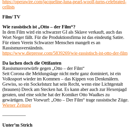
https://operawire.com/jacqueline-luna-pearl-woolf-turns-celebrated-
cellists
Film/ TV
Wie rassistisch ist „Otto – der Film“?
In dem Film wird ein schwarzer GI als Sklave verkauft, auch das
Wort Neger fällt. Für die Produktionsfirma ist das eindeutig Satire.
Für einen Verein Schwarzer Menschen mangelt es an
Rassismusverständnis.
https://www.diepresse.com/5839269/wie-rassistisch-ist-otto-der-film
Da lachen doch die Ottifanten
Rassismusvorwürfe gegen „Otto – der Film“
Seit Corona die Meldungslage nicht mehr ganz dominiert, ist ein
Volkssport wieder im Kommen – das Kippen von Denkmälern.
Gewiss, so ein Sockelsturz hat sein Recht, wenn eine Lichtgestalt
(braunen) Dreck am Stecken hat. Es kann aber auch zur Hexenjagd
geraten, und eine solche hat der Komiker Otto Waalkes zu
gewärtigen. Der Vorwurf: „Otto – Der Film“ trage rassistische Züge.
Wiener Zeitung
—————
Unter’m Strich