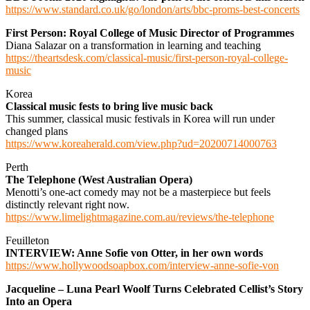
https://www.standard.co.uk/go/london/arts/bbc-proms-best-concerts
First Person: Royal College of Music Director of Programmes
Diana Salazar on a transformation in learning and teaching
https://theartsdesk.com/classical-music/first-person-royal-college-
music
Korea
Classical music fests to bring live music back
This summer, classical music festivals in Korea will run under
changed plans
https://www.koreaherald.com/view.php?ud=20200714000763
Perth
The Telephone (West Australian Opera)
Menotti’s one-act comedy may not be a masterpiece but feels
distinctly relevant right now.
https://www.limelightmagazine.com.au/reviews/the-telephone
Feuilleton
INTERVIEW: Anne Sofie von Otter, in her own words
https://www.hollywoodsoapbox.com/interview-anne-sofie-von
Jacqueline – Luna Pearl Woolf Turns Celebrated Cellist’s Story
Into an Opera