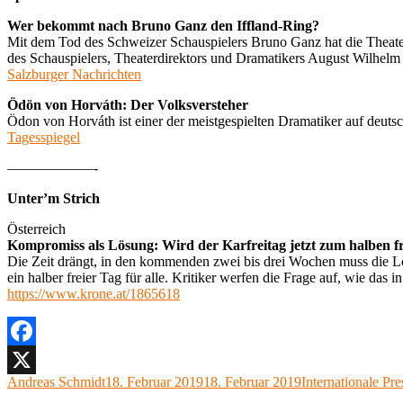
Wer bekommt nach Bruno Ganz den Iffland-Ring?
Mit dem Tod des Schweizer Schauspielers Bruno Ganz hat die Theate
des Schauspielers, Theaterdirektors und Dramatikers August Wilhelm I
Salzburger Nachrichten
Ödön von Horváth: Der Volksversteher
Ödon von Horváth ist einer der meistgespielten Dramatiker auf deut
Tagesspiegel
——————-
Unter’m Strich
Österreich
Kompromiss als Lösung: Wird der Karfreitag jetzt zum halben f
Die Zeit drängt, in den kommenden zwei bis drei Wochen muss die Lösu
ein halber freier Tag für alle. Kritiker werfen die Frage auf, wie das in
https://www.krone.at/1865618
Facebook
Autor
Veröffentlicht
Kategorien
Andreas Schmidt
18. Februar 2019
18. Februar 2019
Internationale Pre
X
am