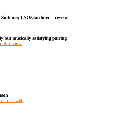
n Sinfonia; LSO/Gardiner – review
y but musically satisfying pairing
north-review
ason
t-on-dso-with