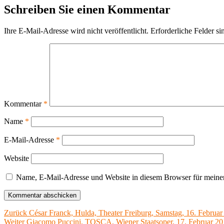
Schreiben Sie einen Kommentar
Ihre E-Mail-Adresse wird nicht veröffentlicht.
Erforderliche Felder si
Kommentar
*
Name
*
E-Mail-Adresse
*
Website
Name, E-Mail-Adresse und Website in diesem Browser für meine
Beitragsnavigation
Vorheriger
Zurück
César Franck, Hulda, Theater Freiburg, Samstag, 16. Februar
Nächster
Beitrag:
Weiter
Giacomo Puccini, TOSCA, Wiener Staatsoper, 17. Februar 2