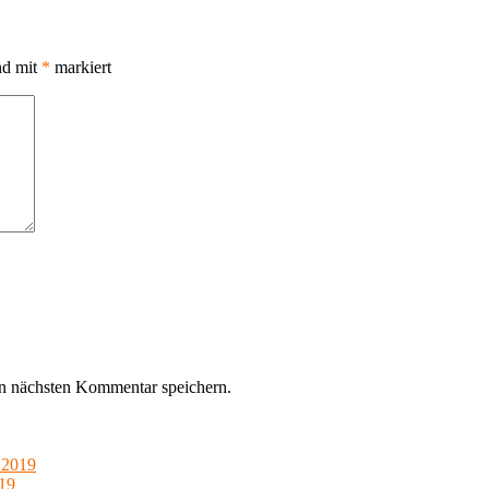
nd mit
*
markiert
n nächsten Kommentar speichern.
 2019
019