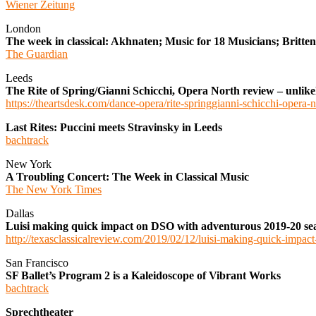
Wiener Zeitung
London
The week in classical: Akhnaten; Music for 18 Musicians; Britte
The Guardian
Leeds
The Rite of Spring/Gianni Schicchi, Opera North review – unlikel
https://theartsdesk.com/dance-opera/rite-springgianni-schicchi-opera-
Last Rites: Puccini meets Stravinsky in Leeds
bachtrack
New York
A Troubling Concert: The Week in Classical Music
The New York Times
Dallas
Luisi making quick impact on DSO with adventurous 2019-20 se
http://texasclassicalreview.com/2019/02/12/luisi-making-quick-impac
San Francisco
SF Ballet’s Program 2 is a Kaleidoscope of Vibrant Works
bachtrack
Sprechtheater