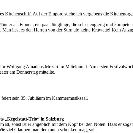
rges Kirchenschiff. Auf der Empore suche ich vergebens die Kirchenor
r Männer als Frauen, ein paar Jünglinge, die sehr neugierig und kompet
Man liest es den Herren von der Stirn ab: keine Krawatte! Kein Anzug! 
m Jahr Wolfgang Amadeus Mozart im Mittelpunkt. Am ersten Festivalwoc
ater am Donnerstag mitteilte.
feiert sein 35. Jubiläum im Kammermusiksaal.
ts „Kegelstatt-Trio“ in Salzburg
 ist, sonst ist er angeblich mit dem Kopf bei den Noten. Dass er sog
. Wie viel Glauben man dem auch schenken mag, soll