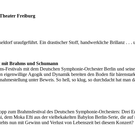
Theater Freiburg
orf uraufgeführt. Ein drastischer Stoff, handwerkliche Brillanz . . . u
vit mit Brahms und Schumann
s-Festivals mit dem Deutschen Symphonie-Orchester Berlin und seinem C
n eigenwillige Agogik und Dynamik bereiten den Boden für bärenstarken
usnahmestellung unter Beweis. So hell, so klug, so durchdacht hat man
galopp zum Brahmsfestival des Deutschen Symphonie-Orchesters: Drei E
, dem Moka Efti aus der vielbekakelten Babylon Berlin-Serie, die auf m
stehts nun mit Gewinn und Verlust von Lebenszeit bei diesem Konzert?