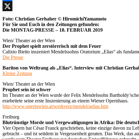
Facebook
X
Foto: Christian Gerhaher © HiromichiYamamoto
Für Sie und Euch in den Zeitungen gefunden:
Die MONTAG-PRESSE – 18. FEBRUAR 2019
Wien/ Theater an der Wien
Der Prophet spielt zerstörerisch mit dem Feuer
Calixto Bieito inszeniert Mendelssohns Oratorium „Elias“ als fundame
Die Presse
Bariton von Weltrang als „Elias“. Interview mit Christian Gerha
Kleine Zeitung
Wien/ Theater an der Wien
Prophet sein ist schwer
Im Theater an der Wien wurde der Felix Mendelssohn Bartholdy’sche Or
erarbeitete seine erste Inszenierung an einem Wiener Opernhaus.
http://www.operinwien.at/werkverz/mendel/aelias.htm
Freiburg
Blutrünstige Morde und Vergewaltigungen in Afrika: Die deutsc
Vier Opern hat César Franck geschrieben, keine einzige davon zu Leb
gebracht – und ist seitdem in Vergessenheit geraten. Das Werk, das a