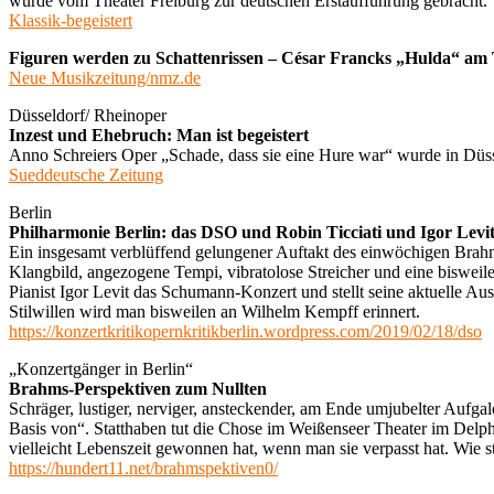
wurde vom Theater Freiburg zur deutschen Erstaufführung gebracht.
Klassik-begeistert
Figuren werden zu Schattenrissen – César Francks „Hulda“ am 
Neue Musikzeitung/nmz.de
Düsseldorf/ Rheinoper
Inzest und Ehebruch: Man ist begeistert
Anno Schreiers Oper „Schade, dass sie eine Hure war“ wurde in Düsseld
Sueddeutsche Zeitung
Berlin
Philharmonie Berlin: das DSO und Robin Ticciati und Igor Le
Ein insgesamt verblüffend gelungener Auftakt des einwöchigen Brahm
Klangbild, angezogene Tempi, vibratolose Streicher und eine bisweile
Pianist Igor Levit das Schumann-Konzert und stellt seine aktuelle A
Stilwillen wird man bisweilen an Wilhelm Kempff erinnert.
https://konzertkritikopernkritikberlin.wordpress.com/2019/02/18/dso
„Konzertgänger in Berlin“
Brahms-Perspektiven zum Nullten
Schräger, lustiger, nerviger, ansteckender, am Ende umjubelter Auf
Basis von“. Statthaben tut die Chose im Weißenseer Theater im Delphi
vielleicht Lebenszeit gewonnen hat, wenn man sie verpasst hat. Wie 
https://hundert11.net/brahmspektiven0/