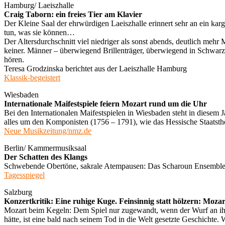
Hamburg/ Laeiszhalle
Craig Taborn: ein freies Tier am Klavier
Der Kleine Saal der ehrwürdigen Laeiszhalle erinnert sehr an ein ka
tun, was sie können…
Der Altersdurchschnitt viel niedriger als sonst abends, deutlich meh
keiner. Männer – überwiegend Brillenträger, überwiegend in Schwarz. 
hören.
Teresa Grodzinska berichtet aus der Laeiszhalle Hamburg
Klassik-begeistert
Wiesbaden
Internationale Maifestspiele feiern Mozart rund um die Uhr
Bei den Internationalen Maifestspielen in Wiesbaden steht in diese
alles um den Komponisten (1756 – 1791), wie das Hessische Staatsthe
Neue Musikzeitung/nmz.de
Berlin/ Kammermusiksaal
Der Schatten des Klangs
Schwebende Obertöne, sakrale Atempausen: Das Scharoun Ensemble 
Tagesspiegel
Salzburg
Konzertkritik: Eine ruhige Kuge. Feinsinnig statt hölzern: Mozar
Mozart beim Kegeln: Dem Spiel nur zugewandt, wenn der Wurf an ihm
hätte, ist eine bald nach seinem Tod in die Welt gesetzte Geschichte