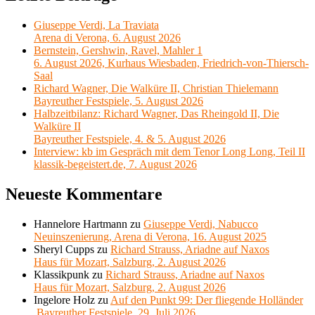
Giuseppe Verdi, La Traviata
Arena di Verona, 6. August 2026
Bernstein, Gershwin, Ravel, Mahler 1
6. August 2026, Kurhaus Wiesbaden, Friedrich-von-Thiersch-
Saal
Richard Wagner, Die Walküre II, Christian Thielemann
Bayreuther Festspiele, 5. August 2026
Halbzeitbilanz: Richard Wagner, Das Rheingold II, Die
Walküre II
Bayreuther Festspiele, 4. & 5. August 2026
Interview: kb im Gespräch mit dem Tenor Long Long, Teil II
klassik-begeistert.de, 7. August 2026
Neueste Kommentare
Hannelore Hartmann
zu
Giuseppe Verdi, Nabucco
Neuinszenierung, Arena di Verona, 16. August 2025
Sheryl Cupps
zu
Richard Strauss, Ariadne auf Naxos
Haus für Mozart, Salzburg, 2. August 2026
Klassikpunk
zu
Richard Strauss, Ariadne auf Naxos
Haus für Mozart, Salzburg, 2. August 2026
Ingelore Holz
zu
Auf den Punkt 99: Der fliegende Holländer
Bayreuther Festspiele, 29. Juli 2026