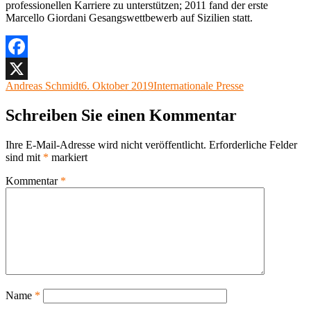
professionellen Karriere zu unterstützen; 2011 fand der erste
Marcello Giordani Gesangswettbewerb auf Sizilien statt.
Facebook
Autor
Veröffentlicht
Kategorien
Andreas Schmidt
6. Oktober 2019
Internationale Presse
X
am
Schreiben Sie einen Kommentar
Ihre E-Mail-Adresse wird nicht veröffentlicht.
Erforderliche Felder
sind mit
*
markiert
Kommentar
*
Name
*