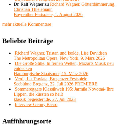
Dr. Ralf Wegner
zu
Richard Wagner, Götterdämmerung,
Christian Thielemann
Bayreuther Festspiele, 1. August 2026
mehr aktuelle Kommentare
Beliebte Beiträge
Richard Wagner, Tristan und Isolde, Lise Davidsen
The Metropolitan Opera, New York, 9. März 2026
Die Große Stille, In fernen Welten, Mozarts Musik neu
entdecken
Hamburgische Staatsoper, 15. März 2026
Verdi, La Traviata, Bregenzer Festspiele
Seebühne Bregenz, 22. Juli 2026 PREMIERE
Sommereggers Klassikwelt 195: Jarmila Novotná- Ihre
Lippen, die küssten so heiß
klassik-begeistert.de, 27. Juli 2023
Interview Genny Basso
Aufführungsorte