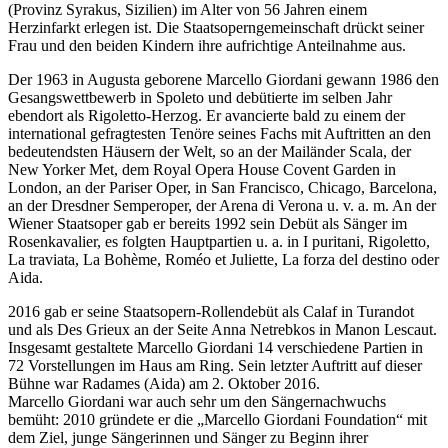
(Provinz Syrakus, Sizilien) im Alter von 56 Jahren einem
Herzinfarkt erlegen ist. Die Staatsoperngemeinschaft drückt seiner
Frau und den beiden Kindern ihre aufrichtige Anteilnahme aus.
Der 1963 in Augusta geborene Marcello Giordani gewann 1986 den
Gesangswettbewerb in Spoleto und debütierte im selben Jahr
ebendort als Rigoletto-Herzog. Er avancierte bald zu einem der
international gefragtesten Tenöre seines Fachs mit Auftritten an den
bedeutendsten Häusern der Welt, so an der Mailänder Scala, der
New Yorker Met, dem Royal Opera House Covent Garden in
London, an der Pariser Oper, in San Francisco, Chicago, Barcelona,
an der Dresdner Semperoper, der Arena di Verona u. v. a. m. An der
Wiener Staatsoper gab er bereits 1992 sein Debüt als Sänger im
Rosenkavalier, es folgten Hauptpartien u. a. in I puritani, Rigoletto,
La traviata, La Bohème, Roméo et Juliette, La forza del destino oder
Aida.
2016 gab er seine Staatsopern-Rollendebüt als Calaf in Turandot
und als Des Grieux an der Seite Anna Netrebkos in Manon Lescaut.
Insgesamt gestaltete Marcello Giordani 14 verschiedene Partien in
72 Vorstellungen im Haus am Ring. Sein letzter Auftritt auf dieser
Bühne war Radames (Aida) am 2. Oktober 2016.
Marcello Giordani war auch sehr um den Sängernachwuchs
bemüht: 2010 gründete er die „Marcello Giordani Foundation“ mit
dem Ziel, junge Sängerinnen und Sänger zu Beginn ihrer