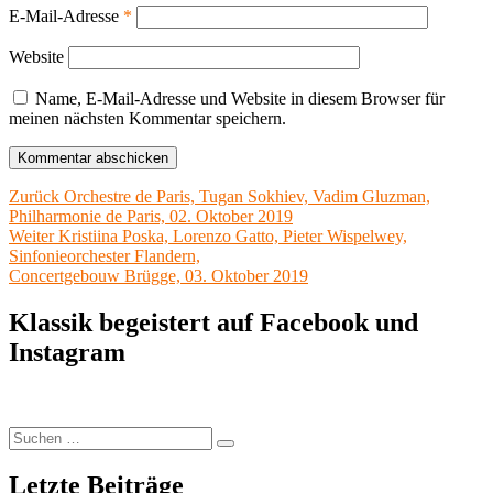
E-Mail-Adresse
*
Website
Name, E-Mail-Adresse und Website in diesem Browser für
meinen nächsten Kommentar speichern.
Beitragsnavigation
Vorheriger
Zurück
Orchestre de Paris, Tugan Sokhiev, Vadim Gluzman,
Beitrag:
Philharmonie de Paris, 02. Oktober 2019
Nächster
Weiter
Kristiina Poska, Lorenzo Gatto, Pieter Wispelwey,
Beitrag:
Sinfonieorchester Flandern,
Concertgebouw Brügge, 03. Oktober 2019
Klassik begeistert auf Facebook und
Instagram
Suchen
Suchen
nach:
Letzte Beiträge