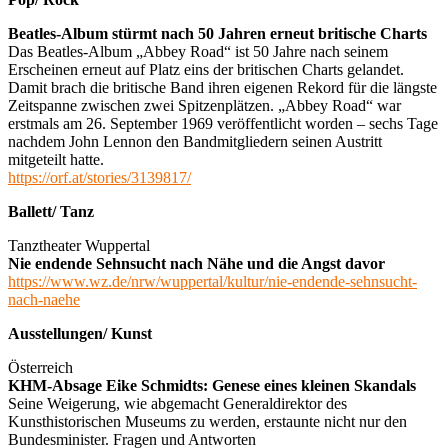
Beatles-Album stürmt nach 50 Jahren erneut britische Charts
Das Beatles-Album „Abbey Road“ ist 50 Jahre nach seinem
Erscheinen erneut auf Platz eins der britischen Charts gelandet.
Damit brach die britische Band ihren eigenen Rekord für die längste
Zeitspanne zwischen zwei Spitzenplätzen. „Abbey Road“ war
erstmals am 26. September 1969 veröffentlicht worden – sechs Tage
nachdem John Lennon den Bandmitgliedern seinen Austritt
mitgeteilt hatte.
https://orf.at/stories/3139817/
Ballett/ Tanz
Tanztheater Wuppertal
Nie endende Sehnsucht nach Nähe und die Angst davor
https://www.wz.de/nrw/wuppertal/kultur/nie-endende-sehnsucht-
nach-naehe
Ausstellungen/ Kunst
Österreich
KHM-Absage Eike Schmidts: Genese eines kleinen Skandals
Seine Weigerung, wie abgemacht Generaldirektor des
Kunsthistorischen Museums zu werden, erstaunte nicht nur den
Bundesminister. Fragen und Antworten