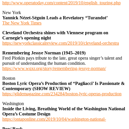
http://www.operatoday.com/content/2019/10/english_touring.php
New York
Yannick Nézet-Séguin Leads a Revelatory “Turandot’
The New York Times
Cleveland Orchestra shines with Viennese program on
Carnegie’s opening night
https://newyorkclassicalreview.com/2019/10/cleveland-orchestra
Remembering Jessye Norman (1945–2019)
Fred Plotkin pays tribute to the late, great opera singer’s talent and
pursuit of understanding the human condition.
https://www.wqxr.org/story/remembering-jessye-norman/
Boston
Boston Lyric Opera’s Production of “Pagliacci’ Is Passionate &
Contemporary (SHOW REVIEW)
https://glidemagazine.com/234284/boston-lyric-operas-production
Washington
Inside the Living, Breathing World of the Washington National
Opera’s Costume Design
https://ontaponline.com/2019/10/04/washington-national-
Pop/ Rock