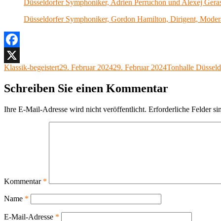
Düsseldorfer Symphoniker, Adrien Perruchon und Alexej Gera
Düsseldorfer Symphoniker, Gordon Hamilton, Dirigent, Modera
Facebook
Autor
Veröffentlicht
Kategorien
Klassik-begeistert
29. Februar 2024
29. Februar 2024
Tonhalle Düsseld
X
am
Schreiben Sie einen Kommentar
Ihre E-Mail-Adresse wird nicht veröffentlicht.
Erforderliche Felder si
Kommentar
*
Name
*
E-Mail-Adresse
*