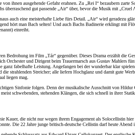
ie von ihnen ausgehende Gefahr erahnen. Zu „Rei I“ bezaubern zarte S
achs überraschend gut passende „Air“ über, bevor die Musik mit „Cruel
inaus auch eine meisterhafte Liebe fürs Detail. „Air“ wird geradezu g
ewegend hört man Bach selten! Und auch Bachs Badinerie erklingt mit F
annt) einreiht.
en Bedrohung im Film „Tár“ gegenüber. Dieses Drama erzählt die Gesc
ch Orchester und Dirigent beim Trauermarsch aus Gustav Mahlers fünften
eine ganz fabelhafte Leistung. Angefangen bei der wunderbar klar spiel
nd die strahlenden Streicher; alle liefern Hochglanz und damit gute Wer
aal liegen mag.
r mächtigen Sinfonie folgen. Denn der musikalische Ausschnitt von Hil
ist schwebenden, stehenden Klängen, die sich schnell in ihrer Statik 
e Kauer, die nicht nur wegen ihrem Engagement als Solocellistin hier is
nnte. Die 22 Jahre junge britisch-deutsche Cellistin darf heute Abend 
e gehende Schlusssatz aus Edward Elgars Cellokonzert. Der englische K