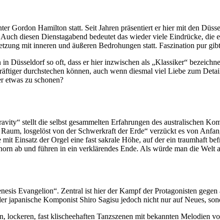
nter Gordon Hamilton statt. Seit Jahren präsentiert er hier mit den D
uch diesen Dienstagabend bedeutet das wieder viele Eindrücke, die er 
setzung mit inneren und äußeren Bedrohungen statt. Faszination pur gibt
 Düsseldorf so oft, dass er hier inzwischen als „Klassiker“ bezeichnet
agkräftiger durchstechen können, auch wenn diesmal viel Liebe zum Detai
er etwas zu schonen?
avity“ stellt die selbst gesammelten Erfahrungen des australischen Ko
m Raum, losgelöst von der Schwerkraft der Erde“ verzückt es von Anfa
t Einsatz der Orgel eine fast sakrale Höhe, auf der ein traumhaft befr
horn ab und führen in ein verklärendes Ende. Als würde man die Welt a
sis Evangelion“. Zentral ist hier der Kampf der Protagonisten gegen a
r japanische Komponist Shiro Sagisu jedoch nicht nur auf Neues, sond
n, lockeren, fast klischeehaften Tanzszenen mit bekannten Melodien vo