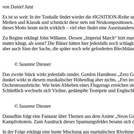
von Daniel Janz
Es ist so weit: In der Tonhalle findet wieder die #IGNITION-Reihe u
Medien und Klassik und schmückt diese stets mit Neukompositionen. A
dieses Motto heute nicht wirklich – viel eher findet eine Auseinander
Zu Beginn erklingt John Williams. Dessen „Imperial March“ hört man in
matter klingt, als sonst? Die Bläser hätten hier jedenfalls noch schl
aber auch Sinn der Sache, die später noch sehr geforderten Blechbläs
© Susanne
Diesner
Das zweite Stück wirkt jedenfalls runder. Gordon Hamiltons „Zero Gr
dunkel wirkt in diesem musikalischer Höhenflug aber nichts. „Frei i
Orchesterausbrüche. Wie beim Abheben eines Flugzeugs erreichen sie mi
Schließlich wechseln sich Violine, gedämpfte Trompete und Englisch
© Susanne
Diesner
Daraufhin folgt eine Fantasie über Themen aus dem Anime „Neon Gene
Kampfrobotern. Zum Ausdruck dieses Spannungsfeldes besann sich de
In der Folge erklingt eine bunte Mischung aus martialischen Rhythme