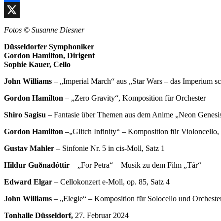
Facebook
X
Fotos © Susanne Diesner
Düsseldorfer Symphoniker
Gordon Hamilton, Dirigent
Sophie Kauer, Cello
John Williams
– „Imperial March“ aus „Star Wars – das Imperium sc
Gordon Hamilton
– „Zero Gravity“, Komposition für Orchester
Shiro Sagisu
– Fantasie über Themen aus dem Anime „Neon Genesis
Gordon Hamilton
–„Glitch Infinity“ – Komposition für Violoncello
Gustav Mahler
– Sinfonie Nr. 5 in cis-Moll, Satz 1
Hildur Guðnadóttir
– „For Petra“ – Musik zu dem Film „Tár“
Edward Elgar
– Cellokonzert e-Moll, op. 85, Satz 4
John Williams
– „Elegie“ – Komposition für Solocello und Orcheste
Tonhalle Düsseldorf,
27. Februar 2024