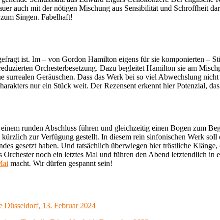
uer auch mit der nötigen Mischung aus Sensibilität und Schroffheit dar
h zum Singen. Fabelhaft!
fragt ist. Im – von Gordon Hamilton eigens für sie komponierten – Stüc
duzierten Orchesterbesetzung. Dazu begleitet Hamilton sie am Mischpul
nahe surrealen Geräuschen. Dass das Werk bei so viel Abwechslung nicht 
rakters nur ein Stück weit. Der Rezensent erkennt hier Potenzial, das
einem runden Abschluss führen und gleichzeitig einen Bogen zum Beginn
 kürzlich zur Verfügung gestellt. In diesem rein sinfonischen Werk soll
ndes gesetzt haben. Und tatsächlich überwiegen hier tröstliche Kläng
Orchester noch ein letztes Mal und führen den Abend letztendlich in e
Mai
macht. Wir dürfen gespannt sein!
e Düsseldorf, 13. Februar 2024