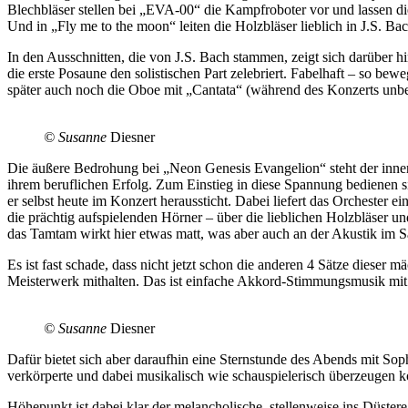
Blechbläser stellen bei „EVA-00“ die Kampfroboter vor und lassen d
Und in „Fly me to the moon“ leiten die Holzbläser lieblich in J.S. B
In den Ausschnitten, die von J.S. Bach stammen, zeigt sich darüber h
die erste Posaune den solistischen Part zelebriert. Fabelhaft – so b
später auch noch die Oboe mit „Cantata“ (während des Konzerts unben
© Susanne
Diesner
Die äußere Bedrohung bei „Neon Genesis Evangelion“ steht der inner
ihrem beruflichen Erfolg. Zum Einstieg in diese Spannung bedienen si
er selbst heute im Konzert heraussticht. Dabei liefert das Orchester 
die prächtig aufspielenden Hörner – über die lieblichen Holzbläser u
das Tamtam wirkt hier etwas matt, was aber auch an der Akustik im S
Es ist fast schade, dass nicht jetzt schon die anderen 4 Sätze diese
Meisterwerk mithalten. Das ist einfache Akkord-Stimmungsmusik mit me
© Susanne
Diesner
Dafür bietet sich aber daraufhin eine Sternstunde des Abends mit Sophi
verkörperte und dabei musikalisch wie schauspielerisch überzeugen ko
Höhepunkt ist dabei klar der melancholische, stellenweise ins Düster