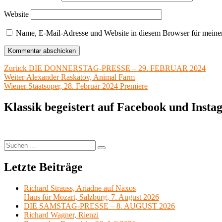
Website
Name, E-Mail-Adresse und Website in diesem Browser für meine
Beitragsnavigation
Vorheriger
Zurück
DIE DONNERSTAG-PRESSE – 29. FEBRUAR 2024
Nächster
Beitrag:
Weiter
Alexander Raskatov, Animal Farm
Beitrag:
Wiener Staatsoper, 28. Februar 2024 Premiere
Klassik begeistert auf Facebook und Inst
Suchen
Suchen
nach:
Letzte Beiträge
Richard Strauss, Ariadne auf Naxos
Haus für Mozart, Salzburg, 7. August 2026
DIE SAMSTAG-PRESSE – 8. AUGUST 2026
Richard Wagner, Rienzi