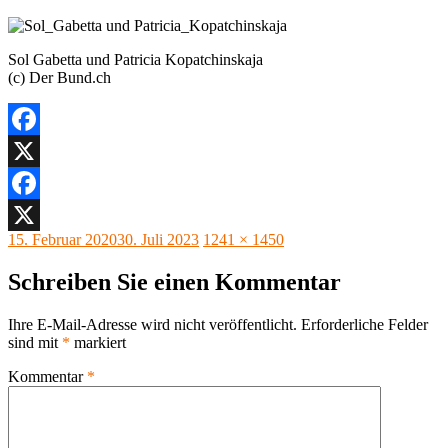
Sol Gabetta und Patricia Kopatchinskaja
(c) Der Bund.ch
Facebook
X
Facebook
Veröffentlicht
Originalgröße
15. Februar 2020
30. Juli 2023
1241 × 1450
X
am
Schreiben Sie einen Kommentar
Ihre E-Mail-Adresse wird nicht veröffentlicht.
Erforderliche Felder
sind mit
*
markiert
Kommentar
*