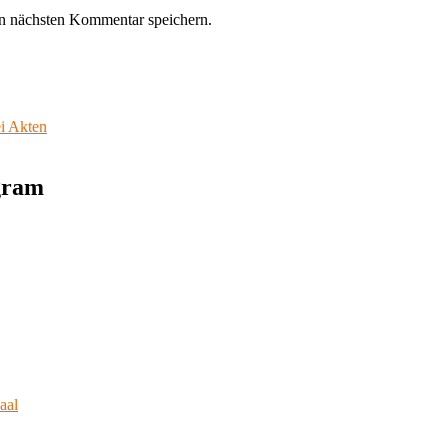
n nächsten Kommentar speichern.
ei Akten
agram
aal