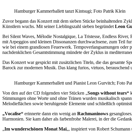
Hamburger Kammerballett tanzt Kintsugi; Foto Patrik Klein
Zuvor begann das Konzert mit dem sieben Stücke beinhaltenden Zyk
Künstlern wuchs. Mit seiner Lieblingszahl sieben begründet
Leon Gu
Bei Silent Waves, Mélodie Nostalgique, La Tristesse, Endless River,
mit Arpeggios und kleinen Dissonanzen durchwachsene, zum Teil fur
wie bei einem grandiosen Feuerwerk. Tempoverlangsamungen oder plöt
nachdenklichen Gesamtstimmung mündete der Zyklus in mediterraner L
Das Konzert war gespickt mit zusätzlichen Titeln, die das gesamte Sp
Barock zur modernen Musik. Das klang furios, virtuos, berauschend 
Hamburger Kammerballett und Pianist Leon Gurvitch; Foto Pat
Von den auf der CD folgenden vier Stücken „
Songs without tears“
k
Stimmungen ohne Worte und ohne Tränen wurden musikalisch spannun
Melodieflächen sowie beruhigende Elemente und schließlich optimistis
„Vocalise“
erinnerte dann ein wenig an
Rachmaninows
gesangloses,
Harmonien. Sie kam daher als farbenfrohe Malerei, in der die Gedanke
„
Im wunderschönen Monat Mai
„, inspiriert von Robert Schumann 