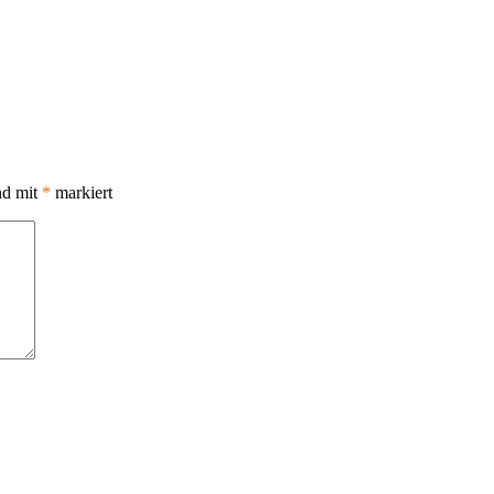
nd mit
*
markiert