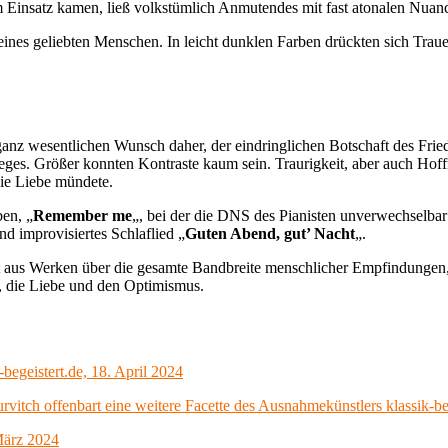
m Einsatz kamen, ließ volkstümlich Anmutendes mit fast atonalen Nua
nes geliebten Menschen. In leicht dunklen Farben drückten sich Trau
ganz wesentlichen Wunsch daher, der eindringlichen Botschaft des Frie
ges. Größer konnten Kontraste kaum sein. Traurigkeit, aber auch Hoff
ie Liebe mündete.
en, „
Remember me
„, bei der die DNS des Pianisten unverwechselbar 
 improvisiertes Schlaflied „
Guten Abend, gut’ Nacht
„.
 aus Werken über die gesamte Bandbreite menschlicher Empfindungen,
, die Liebe und den Optimismus.
egeistert.de, 18. April 2024
vitch offenbart eine weitere Facette des Ausnahmekünstlers klassik-beg
März 2024