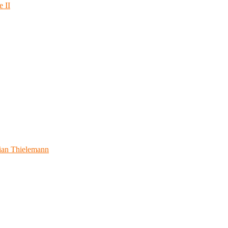
e II
ian Thielemann