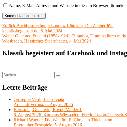
Name, E-Mail-Adresse und Website in diesem Browser für meine
Beitragsnavigation
Vorheriger
Zurück
Buchbesprechung: Laurenz Lütteken, Die Zauberflöte
Beitrag:
klassik-begeistert.de, 6. Mai 2024
Nächster
Weiter
Giacomo Puccini (1858-1924), Turandot, Dramma lirico in dr
Beitrag:
Wiesbaden, Hessisches Staatstheater, 4. Mai 2024
Klassik begeistert auf Facebook und Inst
Suchen
Suchen
nach:
Letzte Beiträge
Giuseppe Verdi, La Traviata
Arena di Verona, 6. August 2026
Bernstein, Gershwin, Ravel, Mahler 1
6. August 2026, Kurhaus Wiesbaden, Friedrich-von-Thiersch-S
Richard Wagner, Die Walküre II, Christian Thielemann
Bayreuther Festspiele, 5. August 2026