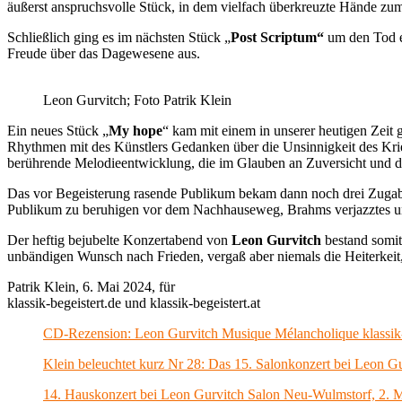
äußerst anspruchsvolle Stück, in dem vielfach überkreuzte Hände zu
Schließlich ging es im nächsten Stück „
Post Scriptum“
um den Tod ei
Freude über das Dagewesene aus.
Leon Gurvitch; Foto Patrik Klein
Ein neues Stück „
My hope
“ kam mit einem in unserer heutigen Zeit 
Rhythmen mit des Künstlers Gedanken über die Unsinnigkeit des Krie
berührende Melodieentwicklung, die im Glauben an Zuversicht und d
Das vor Begeisterung rasende Publikum bekam dann noch drei Zugab
Publikum zu beruhigen vor dem Nachhauseweg, Brahms verjazztes und
Der heftig bejubelte Konzertabend von
Leon Gurvitch
bestand somit
unbändigen Wunsch nach Frieden, vergaß aber niemals die Heiterkeit
Patrik Klein, 6. Mai 2024, für
klassik-begeistert.de und klassik-begeistert.at
CD-Rezension: Leon Gurvitch Musique Mélancholique klassik-b
Klein beleuchtet kurz Nr 28: Das 15. Salonkonzert bei Leon Gur
14. Hauskonzert bei Leon Gurvitch Salon Neu-Wulmstorf, 2. 