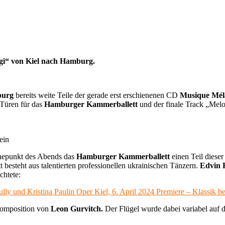
gi“ von Kiel nach Hamburg.
burg
bereits weite Teile der gerade erst erschienenen CD
Musique Mél
 Türen für das
Hamburger Kammerballett
und der finale Track „Me
ein
hepunkt des Abends das
Hamburger Kammerballett
einen Teil diese
steht aus talentierten professionellen ukrainischen Tänzern.
Edvin 
chtete:
 und Kristina Paulin Oper Kiel, 6. April 2024 Premiere – Klassik bege
Komposition von
Leon Gurvitch.
Der Flügel wurde dabei variabel auf d