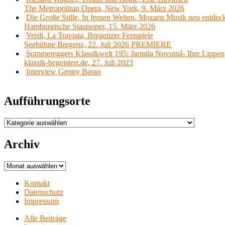
The Metropolitan Opera, New York, 9. März 2026
Die Große Stille, In fernen Welten, Mozarts Musik neu entdec
Hamburgische Staatsoper, 15. März 2026
Verdi, La Traviata, Bregenzer Festspiele
Seebühne Bregenz, 22. Juli 2026 PREMIERE
Sommereggers Klassikwelt 195: Jarmila Novotná- Ihre Lippen,
klassik-begeistert.de, 27. Juli 2023
Interview Genny Basso
Aufführungsorte
Aufführungsorte
Archiv
Archiv
Kontakt
Datenschutz
Impressum
Alle Beiträge