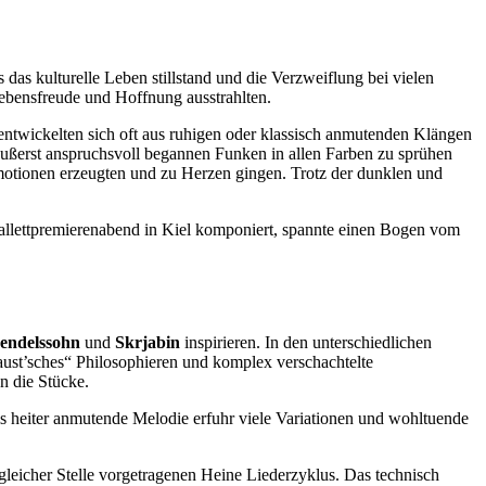
das kulturelle Leben stillstand und die Verzweiflung bei vielen
Lebensfreude und Hoffnung ausstrahlten.
entwickelten sich oft aus ruhigen oder klassisch anmutenden Klängen
ßerst anspruchsvoll begannen Funken in allen Farben zu sprühen
Emotionen erzeugten und zu Herzen gingen. Trotz der dunklen und
Ballettpremierenabend in Kiel komponiert, spannte einen Bogen vom
endelssohn
und
Skrjabin
inspirieren. In den unterschiedlichen
st’sches“ Philosophieren und komplex verschachtelte
n die Stücke.
is heiter anmutende Melodie erfuhr viele Variationen und wohltuende
 gleicher Stelle vorgetragenen Heine Liederzyklus. Das technisch