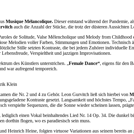
lus
Musique Mélancolique.
Dieser entstand während der Pandemie, als 
rvitch
auch die Anzahl der Stücke, die trotz der düsteren Aussichten 
 Paroles de Solitude, Valse Mélencholique und Melody from Childhood 
iose Melodien voller Farben, Stimmungen und Emotionen. Technisch äu
zliche Stille setzten Kontraste, die bei jedem Zuhörer individuelle 
ebensfreude, Verspieltheit und jazzigen Improvisationen.
ektrum des Künstlers unterstrichen. „
Female Dance“
, eigens für den 
und war aufregend temporeich.
rik Klein
amen die Nr. 2 und 4 zu Gehör. Leon Gurvitch ließ sich hierbei von
M
gsgeladene Kontraste gesetzt. Langsamkeit und höchstes Tempo, „Fau
ch verspielte Sequenzen, die die Sonne wieder scheinen lassen, prägte
 lediglich einen Vokal beinhaltendes Lied Nr. 14 Op. 34. Die dunkel b
n dorthin flogen, wo es paradiesisch sein muss.
und Heinrich Heine, folgten virtuose Variationen aus seinem bereits an