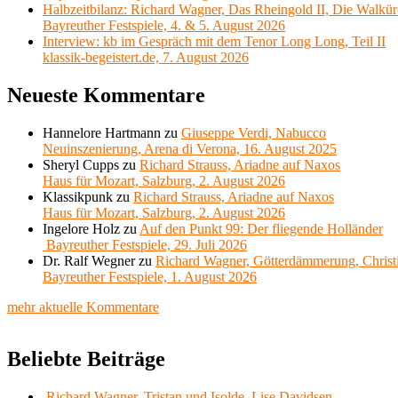
Halbzeitbilanz: Richard Wagner, Das Rheingold II, Die Walkür
Bayreuther Festspiele, 4. & 5. August 2026
Interview: kb im Gespräch mit dem Tenor Long Long, Teil II
klassik-begeistert.de, 7. August 2026
Neueste Kommentare
Hannelore Hartmann
zu
Giuseppe Verdi, Nabucco
Neuinszenierung, Arena di Verona, 16. August 2025
Sheryl Cupps
zu
Richard Strauss, Ariadne auf Naxos
Haus für Mozart, Salzburg, 2. August 2026
Klassikpunk
zu
Richard Strauss, Ariadne auf Naxos
Haus für Mozart, Salzburg, 2. August 2026
Ingelore Holz
zu
Auf den Punkt 99: Der fliegende Holländer
Bayreuther Festspiele, 29. Juli 2026
Dr. Ralf Wegner
zu
Richard Wagner, Götterdämmerung, Christ
Bayreuther Festspiele, 1. August 2026
mehr aktuelle Kommentare
Beliebte Beiträge
Richard Wagner, Tristan und Isolde, Lise Davidsen