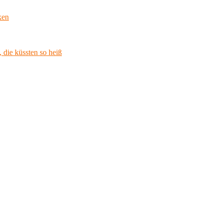
ken
 die küssten so heiß