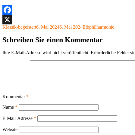
Facebook
Autor
Veröffentlicht
Kategorien
Klassik-begeistert
6. Mai 2024
6. Mai 2024
Elbphilharmonie
X
am
Schreiben Sie einen Kommentar
Ihre E-Mail-Adresse wird nicht veröffentlicht.
Erforderliche Felder si
Kommentar
*
Name
*
E-Mail-Adresse
*
Website