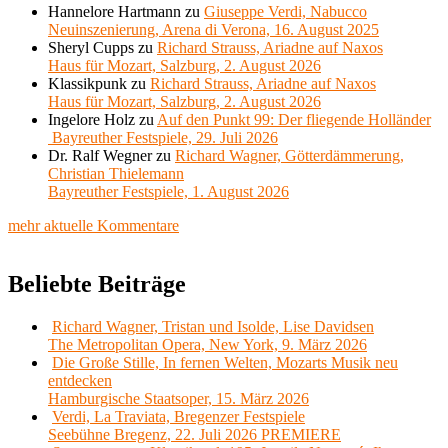
Hannelore Hartmann
zu
Giuseppe Verdi, Nabucco
Neuinszenierung, Arena di Verona, 16. August 2025
Sheryl Cupps
zu
Richard Strauss, Ariadne auf Naxos
Haus für Mozart, Salzburg, 2. August 2026
Klassikpunk
zu
Richard Strauss, Ariadne auf Naxos
Haus für Mozart, Salzburg, 2. August 2026
Ingelore Holz
zu
Auf den Punkt 99: Der fliegende Holländer
Bayreuther Festspiele, 29. Juli 2026
Dr. Ralf Wegner
zu
Richard Wagner, Götterdämmerung,
Christian Thielemann
Bayreuther Festspiele, 1. August 2026
mehr aktuelle Kommentare
Beliebte Beiträge
Richard Wagner, Tristan und Isolde, Lise Davidsen
The Metropolitan Opera, New York, 9. März 2026
Die Große Stille, In fernen Welten, Mozarts Musik neu
entdecken
Hamburgische Staatsoper, 15. März 2026
Verdi, La Traviata, Bregenzer Festspiele
Seebühne Bregenz, 22. Juli 2026 PREMIERE