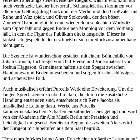
verfehlen allerdings stellenweise die Eleganz, was im Publikum nur
noch vereinzelte Lacher hervorruft. Schauspielerisch kommen vor
allem zur Geltung: Jörg Gudzuhn, der Merlin und den Großvater mit
Ruhe und Witz spielt, und Oliver Stokowski, der den bösen
Zauberer Osmond gibt, hin und wieder dem schlechten Wortwitz
zum Opfer fällt und gegen Ende einen Monolog vor dem Vorhang
hält, in dem die Figur das Publikum direkt anspricht. Dieser ist
fantastisch gespielt, leider erschließt er sich im Stückzusammenhang
nicht ganz.
Die Szenerie ist wunderschön gestaltet, mit einem Bühnenbild von
Julian Crouch, Lichtregie von Olaf Freese und Videomaterial von
Joshua Higgason. Gemeinsam halten sie den Spagat zwischen
Handlungs- und Bedeutungsebenen und sorgen für ein schlüssiges
und ästhetisches Bild.
Auch musikalisch erfährt Purcells Werk eine Erweiterung. Um die
langen Sprechszenen zu überbrücken, die durch die zusätzliche
Handlung entstanden sind, entscheidet sich René Jacobs als
musikalische Leitung dazu, Werke aus Purcells
kammermusikalischem Schaffen einzubinden. Dies gelingt und wird
von der Akademie für Alte Musik Berlin mit Präzision und
Leichtigkeit umgesetzt. Bereits zu Beginn des zweiten Aktes wird
der Dirigent mit Jubelrufen aus dem Saal begrüßt.
Trotz eines Infektes bringt Anett Fritsch eine großartige Leistung auf