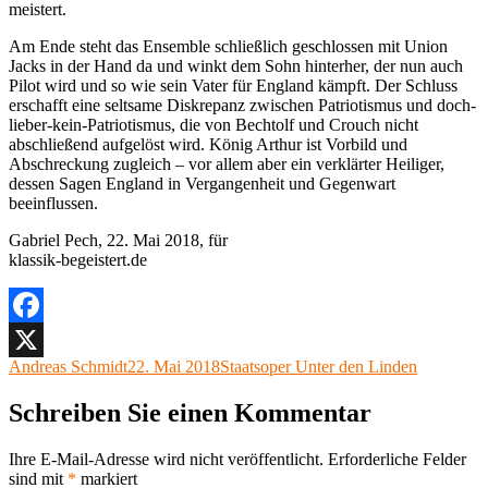
meistert.
Am Ende steht das Ensemble schließlich geschlossen mit Union
Jacks in der Hand da und winkt dem Sohn hinterher, der nun auch
Pilot wird und so wie sein Vater für England kämpft. Der Schluss
erschafft eine seltsame Diskrepanz zwischen Patriotismus und doch-
lieber-kein-Patriotismus, die von Bechtolf und Crouch nicht
abschließend aufgelöst wird. König Arthur ist Vorbild und
Abschreckung zugleich – vor allem aber ein verklärter Heiliger,
dessen Sagen England in Vergangenheit und Gegenwart
beeinflussen.
Gabriel Pech, 22. Mai 2018, für
klassik-begeistert.de
Facebook
Autor
Veröffentlicht
Kategorien
Andreas Schmidt
22. Mai 2018
Staatsoper Unter den Linden
X
am
Schreiben Sie einen Kommentar
Ihre E-Mail-Adresse wird nicht veröffentlicht.
Erforderliche Felder
sind mit
*
markiert