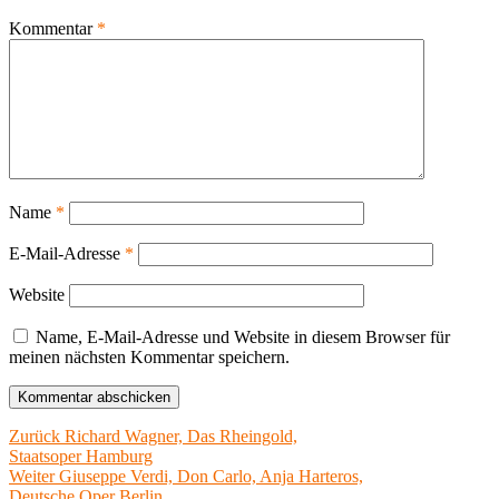
Kommentar
*
Name
*
E-Mail-Adresse
*
Website
Name, E-Mail-Adresse und Website in diesem Browser für
meinen nächsten Kommentar speichern.
Beitragsnavigation
Vorheriger
Zurück
Richard Wagner, Das Rheingold,
Beitrag:
Staatsoper Hamburg
Nächster
Weiter
Giuseppe Verdi, Don Carlo, Anja Harteros,
Beitrag:
Deutsche Oper Berlin