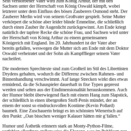
Sein verstorbener Vater wird zum König Arthur, der mit den
Sachsen unter der Herrschaft von König Oswald kämpft, wobei
letzterer unter dem Einfluss des bösen Zauberers Osmond steht. Der
Zauberer Merlin wird von seinem Großvater gespielt. Seine Mutter
verkörpert die schöne aber leider blinde Emmeline, die schließlich
durch einen Zauber ihr Augenlicht zurückgewinnt. Am Ende kriegt
natürlich der tapfere Recke die schöne Frau, und Sachsen wird unter
der Herrschaft von König Arthur zu einem gemeinsamen
Königreich mit England. Im 20. Jahrhundert ist der Vater aber
bereits gefallen, weswegen die Mutter sich am Ende mit dem Doktor
Oswald verheiratet und der Sohn als Kampfflieger seinem Vater
nacheifert.
Die modernen Sprechtexte sind zum Großteil im Stil des Librettisten
Drydens gehalten, wodurch die Differenz zwischen Rahmen- und
Binnenhandlung verschwimmt. Auf lange Strecken wirkt dies etwas
ermüdend, da die Schauspieler dauerhaft in fixe Typen gepresst
werden und selten aus der Eindimensionalität herauskommen. Auch
der Humor bleibt überwiegend flach mit einem Hang zum Slapstick,
der schließlich in einen übergroßen Stoff-Penis mündet, der an
einem der sonst so eindrucksvollen Kostüme (Kevin Pollard)
baumelt. Eine Zuschauerin bringt es im schönsten Wienerisch auf
den Punkt: „Oan bisschen weniger Kalauer hätten mir g’fallen.“
Humor und Ästhetik erinnern stark an Monty-Python-Filme,