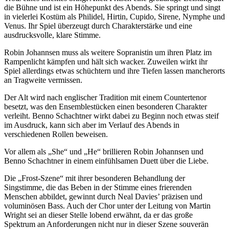
die Bühne und ist ein Höhepunkt des Abends. Sie springt und singt
in vielerlei Kostüm als Philidel, Hirtin, Cupido, Sirene, Nymphe und
Venus. Ihr Spiel überzeugt durch Charakterstärke und eine
ausdrucksvolle, klare Stimme.
Robin Johannsen muss als weitere Sopranistin um ihren Platz im
Rampenlicht kämpfen und hält sich wacker. Zuweilen wirkt ihr
Spiel allerdings etwas schüchtern und ihre Tiefen lassen mancherorts
an Tragweite vermissen.
Der Alt wird nach englischer Tradition mit einem Countertenor
besetzt, was den Ensemblestücken einen besonderen Charakter
verleiht. Benno Schachtner wirkt dabei zu Beginn noch etwas steif
im Ausdruck, kann sich aber im Verlauf des Abends in
verschiedenen Rollen beweisen.
Vor allem als „She“ und „He“ brillieren Robin Johannsen und
Benno Schachtner in einem einfühlsamen Duett über die Liebe.
Die „Frost-Szene“ mit ihrer besonderen Behandlung der
Singstimme, die das Beben in der Stimme eines frierenden
Menschen abbildet, gewinnt durch Neal Davies’ präzisen und
voluminösen Bass. Auch der Chor unter der Leitung von Martin
Wright sei an dieser Stelle lobend erwähnt, da er das große
Spektrum an Anforderungen nicht nur in dieser Szene souverän