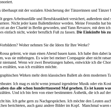
onoriert.
s überhaupt mit der sozialen Absicherung der Tänzerinnen und Tänzer 
t gegen Arbeitsunfälle und Berufskrankheit versichert, außerdem sind 
ere. Nicht jeder kann Ballettdirektor werden. Meine Freundin hat bis 4
zt an der Charité in Berlin geworden, und Yann Revazov, mit dem ich get
es einfach nicht, wieder beruflich Fuß zu fassen.
Die Einkünfte bis zu
 Vorbildern? Woher nehmen Sie die Ideen für Ihre Werke?
Rossa gelernt, wie man einen Abend bauen kann. Ich habe ihm dabei lang
dem, was sie mitbringen. Es wäre bei meiner Compagnie aber nicht ra
ir niemand. Wenn wir zwei Besetzungen haben, entwickle ich die Choreo
as erzählen, was ich erzählen möchte.
eographischen Wirken mehr dem klassischen Ballett als dem modernen Tan
ztheater. Ich mag es nicht wenn jemand irgendeine Musik oder ein Kos
 haben das alle schon hunderttausend Mal gesehen. Es ist kaum 
rzählen. Und ich bin fern von einer bestimmten Ästhetik, die ich auf d
cht hin. Ich gehe gern zu Nachgesprächen. Ich möchte den Leuten auch n
chen berichteten, auch ganz andere Bilder im Kopf. Manchmal waren die