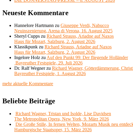
DIE DONNERSTAG-PRESSE – 6. AUGUST 2026
Neueste Kommentare
Hannelore Hartmann
zu
Giuseppe Verdi, Nabucco
Neuinszenierung, Arena di Verona, 16. August 2025
Sheryl Cupps
zu
Richard Strauss, Ariadne auf Naxos
Haus für Mozart, Salzburg, 2. August 2026
Klassikpunk
zu
Richard Strauss, Ariadne auf Naxos
Haus für Mozart, Salzburg, 2. August 2026
Ingelore Holz
zu
Auf den Punkt 99: Der fliegende Holländer
Bayreuther Festspiele, 29. Juli 2026
Dr. Ralf Wegner
zu
Richard Wagner, Götterdämmerung, Christ
Bayreuther Festspiele, 1. August 2026
mehr aktuelle Kommentare
Beliebte Beiträge
Richard Wagner, Tristan und Isolde, Lise Davidsen
The Metropolitan Opera, New York, 9. März 2026
Die Große Stille, In fernen Welten, Mozarts Musik neu entdec
Hamburgische Staatsoper, 15. März 2026