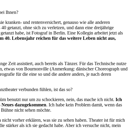
bei Ihnen?
sie kranken- und rentenversichert, genauso wie alle anderen
0 getanzt, ohne sich zu verletzen, und dann eine dreijährige
anzt habe, ist Fotograf in Berlin. Eine Kollegin arbeitet jetzt als
m 40. Lebensjahr reichen für das weitere Leben nicht aus,
e Zeit assistiert, auch bereits als Tänzer. Für das Technische nutze
tsam, etwas von Bournonville (Anmerkung: dänischer Choreograph und
grafie für die eine so und die andere anders, je nach deren
ztheater verbunden fühlen, ist das so?
tüm benutzt nur um zu schockieren, nein, das mache ich nicht.
Ich
was Neues dazugekommen
. Ich habe kein Problem damit, wenn das
er Bühne nicht sehen möchte.
icht vorher erklären, was sie zu sehen haben. Theater ist für mich
 stärker als ich sie gedacht habe. Aber ich versuche nicht, mein