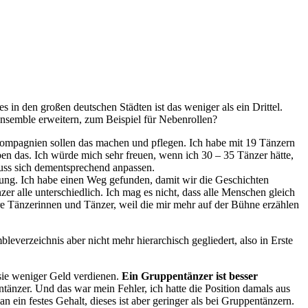
s in den großen deutschen Städten ist das weniger als ein Drittel.
Ensemble erweitern, zum Beispiel für Nebenrollen?
 Compagnien sollen das machen und pflegen. Ich habe mit 19 Tänzern
ben das. Ich würde mich sehr freuen, wenn ich 30 – 35 Tänzer hätte,
muss sich dementsprechend anpassen.
tung. Ich habe einen Weg gefunden, damit wir die Geschichten
zer alle unterschiedlich. Ich mag es nicht, dass alle Menschen gleich
tere Tänzerinnen und Tänzer, weil die mir mehr auf der Bühne erzählen
bleverzeichnis aber nicht mehr hierarchisch gegliedert, also in Erste
 sie weniger Geld verdienen.
Ein Gruppentänzer ist besser
ntänzer. Und das war mein Fehler, ich hatte die Position damals aus
ein festes Gehalt, dieses ist aber geringer als bei Gruppentänzern.