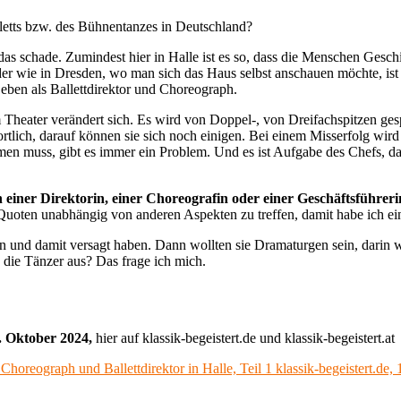
letts bzw. des Bühnentanzes in Deutschland?
das schade. Zumindest hier in Halle ist es so, dass die Menschen Gesc
der wie in Dresden, wo man sich das Haus selbst anschauen möchte, ist das
eben als Ballettdirektor und Choreograph.
m Theater verändert sich. Es wird von Doppel-, von Dreifachspitzen ge
ntwortlich, darauf können sie sich noch einigen. Bei einem Misserfolg wi
n muss, gibt es immer ein Problem. Und es ist Aufgabe des Chefs, da
einer Direktorin, einer Choreografin oder einer Geschäftsführerin
h Quoten unabhängig von anderen Aspekten zu treffen, damit habe ich e
und damit versagt haben. Dann wollten sie Dramaturgen sein, darin wa
 die Tänzer aus? Das frage ich mich.
. Oktober 2024,
hier auf klassik-begeistert.de und klassik-begeistert.at
Choreograph und Ballettdirektor in Halle, Teil 1 klassik-begeistert.de,