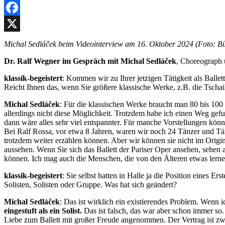
Facebook
X
Michal Sedláček beim Videointerview am 16. Oktober 2024 (Foto: B
Dr. Ralf Wegner im Gespräch mit Michal Sedláček
, Choreograph 
klassik-begeistert
: Kommen wir zu Ihrer jetzigen Tätigkeit als Ballet
Reicht Ihnen das, wenn Sie größere klassische Werke, z.B. die Tscha
Michal Sedláček
: Für die klassischen Werke braucht man 80 bis 10
allerdings nicht diese Möglichkeit. Trotzdem habe ich einen Weg gefu
dann wäre alles sehr viel entspannter. Für manche Vorstellungen könn
Bei Ralf Rossa, vor etwa 8 Jahren, waren wir noch 24 Tänzer und Tän
trotzdem weiter erzählen können. Aber wir können sie nicht im Origina
aussehen. Wenn Sie sich das Ballett der Pariser Oper ansehen, sehen a
können. Ich mag auch die Menschen, die von den Älteren etwas lerne
klassik-begeistert
: Sie selbst hatten in Halle ja die Position eines E
Solisten, Solisten oder Gruppe. Was hat sich geändert?
Michal Sedláček
: Das ist wirklich ein existierendes Problem. Wenn
eingestuft als ein Solist.
Das ist falsch, das war aber schon immer so. 
Liebe zum Ballett mit großer Freude angenommen. Der Vertrag ist zwar