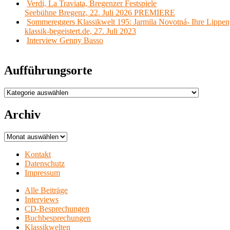
Verdi, La Traviata, Bregenzer Festspiele
Seebühne Bregenz, 22. Juli 2026 PREMIERE
Sommereggers Klassikwelt 195: Jarmila Novotná- Ihre Lippen,
klassik-begeistert.de, 27. Juli 2023
Interview Genny Basso
Aufführungsorte
Aufführungsorte
Archiv
Archiv
Kontakt
Datenschutz
Impressum
Alle Beiträge
Interviews
CD-Besprechungen
Buchbesprechungen
Klassikwelten