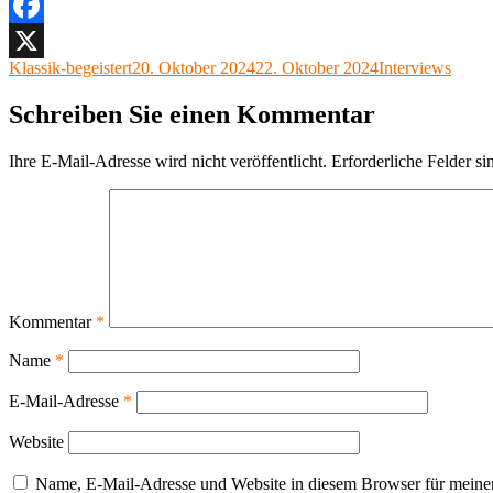
Facebook
Autor
Veröffentlicht
Kategorien
Klassik-begeistert
20. Oktober 2024
22. Oktober 2024
Interviews
X
am
Schreiben Sie einen Kommentar
Ihre E-Mail-Adresse wird nicht veröffentlicht.
Erforderliche Felder si
Kommentar
*
Name
*
E-Mail-Adresse
*
Website
Name, E-Mail-Adresse und Website in diesem Browser für meine