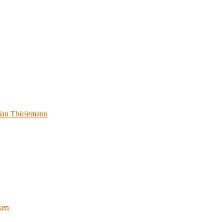
ian Thielemann
ken