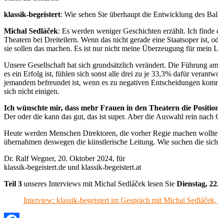
klassik-begeistert
: Wie sehen Sie überhaupt die Entwicklung des Bal
Michal Sedláček
: Es werden weniger Geschichten erzählt. Ich finde 
Theatern bei Dreiteilern. Wenn das nicht gerade eine Staatsoper ist, o
sie sollen das machen. Es ist nur nicht meine Überzeugung für mein L
Unsere Gesellschaft hat sich grundsätzlich verändert. Die Führung a
es ein Erfolg ist, fühlen sich sonst alle drei zu je 33,3% dafür vera
jemandem befreundet ist, wenn es zu negativen Entscheidungen komme
sich nicht einigen.
Ich wünschte mir, dass mehr Frauen in den Theatern die Position 
Der oder die kann das gut, das ist super. Aber die Auswahl rein nac
Heute werden Menschen Direktoren, die vorher Regie machen wollten 
übernahmen deswegen die künstlerische Leitung. Wie suchen die sich
Dr. Ralf Wegner, 20. Oktober 2024, für
klassik-begeistert.de und klassik-begeistert.at
Teil 3
unseres Interviews mit Michal Sedláček lesen Sie
Dienstag, 22
Interview: klassik-begeistert im Gespräch mit Michal Sedláček, 