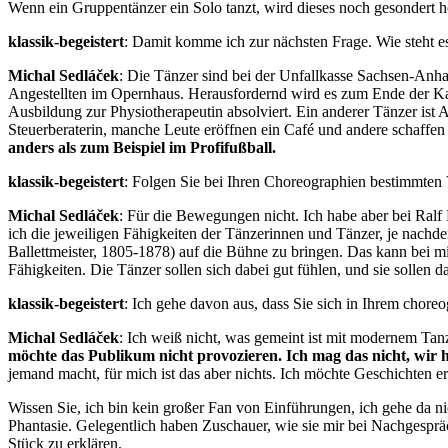
Wenn ein Gruppentänzer ein Solo tanzt, wird dieses noch gesondert h
klassik-begeistert
: Damit komme ich zur nächsten Frage. Wie steht e
Michal Sedláček
: Die Tänzer sind bei der Unfallkasse Sachsen-Anhal
Angestellten im Opernhaus. Herausfordernd wird es zum Ende der Karri
Ausbildung zur Physiotherapeutin absolviert. Ein anderer Tänzer ist Ar
Steuerberaterin, manche Leute eröffnen ein Café und andere schaffen 
anders als zum Beispiel im Profifußball.
klassik-begeistert
: Folgen Sie bei Ihren Choreographien bestimmten
Michal Sedláček
: Für die Bewegungen nicht. Ich habe aber bei Ralf 
ich die jeweiligen Fähigkeiten der Tänzerinnen und Tänzer, je nach
Ballettmeister, 1805-1878) auf die Bühne zu bringen. Das kann bei m
Fähigkeiten. Die Tänzer sollen sich dabei gut fühlen, und sie sollen d
klassik-begeistert
: Ich gehe davon aus, dass Sie sich in Ihrem chor
Michal Sedláček
: Ich weiß nicht, was gemeint ist mit modernem Tan
möchte das Publikum nicht provozieren. Ich mag das nicht, wir
jemand macht, für mich ist das aber nichts. Ich möchte Geschichten e
Wissen Sie, ich bin kein großer Fan von Einführungen, ich gehe da ni
Phantasie. Gelegentlich haben Zuschauer, wie sie mir bei Nachgesprä
Stück zu erklären.