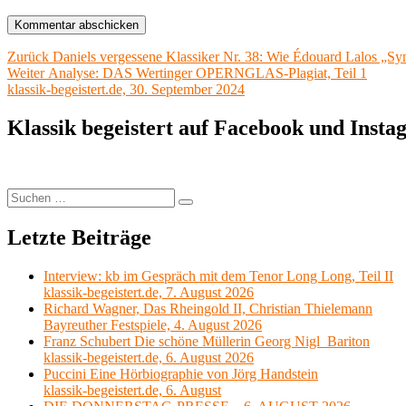
Beitragsnavigation
Vorheriger
Zurück
Daniels vergessene Klassiker Nr. 38: Wie Édouard Lalos „Sy
Nächster
Beitrag:
Weiter
Analyse: DAS Wertinger OPERNGLAS-Plagiat, Teil 1
Beitrag:
klassik-begeistert.de, 30. September 2024
Klassik begeistert auf Facebook und Inst
Suchen
Suchen
nach:
Letzte Beiträge
Interview: kb im Gespräch mit dem Tenor Long Long, Teil II
klassik-begeistert.de, 7. August 2026
Richard Wagner, Das Rheingold II, Christian Thielemann
Bayreuther Festspiele, 4. August 2026
Franz Schubert Die schöne Müllerin Georg Nigl Bariton
klassik-begeistert.de, 6. August 2026
Puccini Eine Hörbiographie von Jörg Handstein
klassik-begeistert.de, 6. August