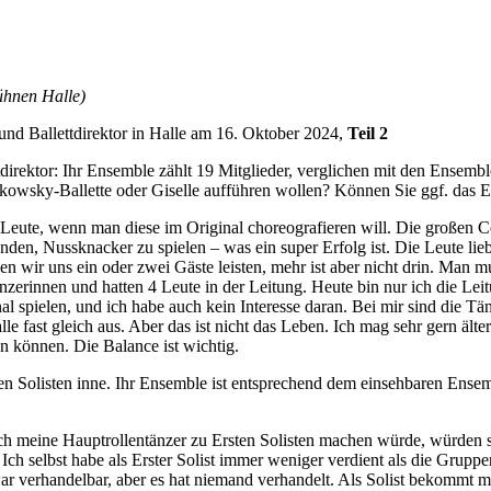
ühnen Halle)
und Ballettdirektor in Halle am 16. Oktober 2024,
Teil 2
tdirektor: Ihr Ensemble zählt 19 Mitglieder, verglichen mit den Ensemble
ikowsky-Ballette oder Giselle aufführen wollen? Können Sie ggf. das 
0 Leute, wenn man diese im Original choreografieren will. Die großen
nden, Nussknacker zu spielen – was ein super Erfolg ist. Die Leute lie
en wir uns ein oder zwei Gäste leisten, mehr ist aber nicht drin. Man 
zerinnen und hatten 4 Leute in der Leitung. Heute bin nur ich die Lei
l spielen, und ich habe auch kein Interesse daran. Bei mir sind die Tän
lle fast gleich aus. Aber das ist nicht das Leben. Ich mag sehr gern äl
n können. Die Balance ist wichtig.
rsten Solisten inne. Ihr Ensemble ist entsprechend dem einsehbaren Ensem
 ich meine Hauptrollentänzer zu Ersten Solisten machen würde, würden
Ich selbst habe als Erster Solist immer weniger verdient als die Gruppe
 verhandelbar, aber es hat niemand verhandelt. Als Solist bekommt man 