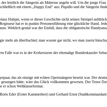
der letztlich die Sängerin als Mätresse angeln will. Um die junge Frau in
chließlich mit einem „Happy End“ aus; Piquillo und die Sängerin find
laus Habjan, wenn er dieser Geschichte nicht seinen Stempel aufdrücken
Als Regisseur hat er in punkto Personenführung eine glückliche Hand. Je
m. Wirklich genial war der Einfall, dass die obligatorische Handyans
gie mehr als überfrachtet; man wusste gar nicht, wo man zuerst hinsch
m Falle war es in der Kerkerszene der ehemalige Bundeskanzler Sebas
ngerpaar, das als einzige mit echten Opernsängern besetzt war. Der de
mo gesungen hätte, wäre das Glück vollkommen gewesen. Der Tenor David
e er schon Weltklasseformat.
 Boris Eder (Erster Kammerherr) und Gerhard Ernst (Stadtkommandant u