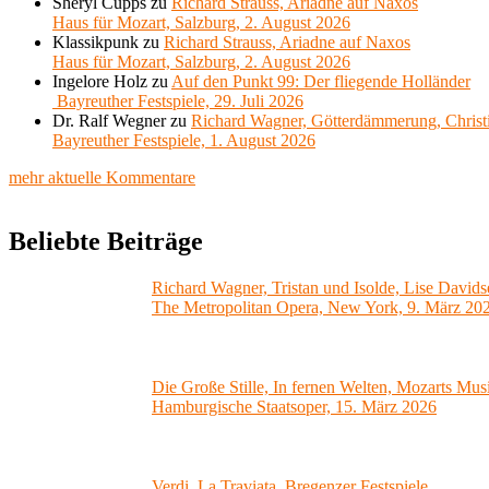
Sheryl Cupps
zu
Richard Strauss, Ariadne auf Naxos
Haus für Mozart, Salzburg, 2. August 2026
Klassikpunk
zu
Richard Strauss, Ariadne auf Naxos
Haus für Mozart, Salzburg, 2. August 2026
Ingelore Holz
zu
Auf den Punkt 99: Der fliegende Holländer
Bayreuther Festspiele, 29. Juli 2026
Dr. Ralf Wegner
zu
Richard Wagner, Götterdämmerung, Christ
Bayreuther Festspiele, 1. August 2026
mehr aktuelle Kommentare
Beliebte Beiträge
Richard Wagner, Tristan und Isolde, Lise Davids
The Metropolitan Opera, New York, 9. März 20
Die Große Stille, In fernen Welten, Mozarts Mus
Hamburgische Staatsoper, 15. März 2026
Verdi, La Traviata, Bregenzer Festspiele