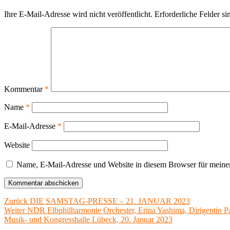
Ihre E-Mail-Adresse wird nicht veröffentlicht.
Erforderliche Felder si
Kommentar
*
Name
*
E-Mail-Adresse
*
Website
Name, E-Mail-Adresse und Website in diesem Browser für meine
Beitragsnavigation
Vorheriger
Zurück
DIE SAMSTAG-PRESSE – 21. JANUAR 2023
Nächster
Beitrag:
Weiter
NDR Elbphilharmonie Orchester, Erina Yashima, Dirigentin Pa
Beitrag:
Musik- und Kongresshalle Lübeck, 20. Januar 2023