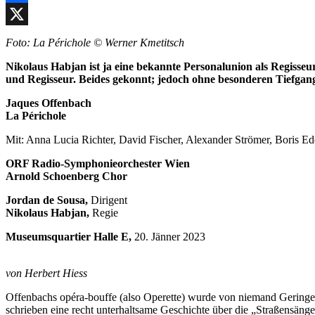
Facebook
X
Foto: La Périchole © Werner Kmetitsch
Nikolaus Habjan ist ja eine bekannte Personalunion als Regisseur
und Regisseur. Beides gekonnt; jedoch ohne besonderen Tiefgang
Jaques Offenbach
La Périchole
Mit: Anna Lucia Richter, David Fischer, Alexander Strömer, Boris Ed
ORF Radio-Symphonieorchester Wien
Arnold Schoenberg Chor
Jordan de Sousa,
Dirigent
Nikolaus Habjan,
Regie
Museumsquartier Halle E,
20. Jänner 2023
von Herbert Hiess
Offenbachs opéra-bouffe (also Operette) wurde von niemand Geringer
schrieben eine recht unterhaltsame Geschichte über die „Straßensänge