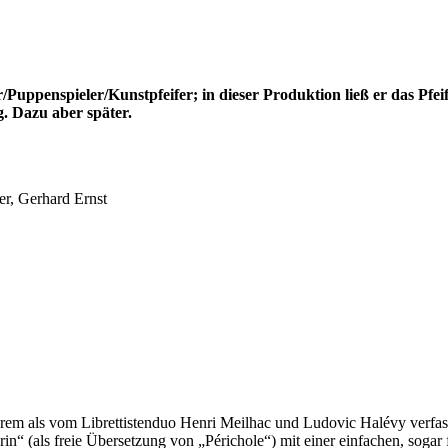
/Puppenspieler/Kunstpfeifer; in dieser Produktion ließ er das Pfei
. Dazu aber später.
er, Gerhard Ernst
em als vom Librettistenduo Henri Meilhac und Ludovic Halévy verfass
rin“ (als freie Übersetzung von „Périchole“) mit einer einfachen, soga