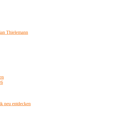
ian Thielemann
en
26
ik neu entdecken