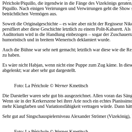
Périchole/Piquillo, die irgendwie in die Fänge des Vizekönigs geraten, 
Piquillo. Nach einigen Verirrungen und Verwirrungen geht die Show s
beträchtlichen Vermögen aus.
Soweit die Originalgeschichte – es wäre aber nicht der Regisseur Niko
persifliert aber diese Geschichte letztlich zu einem Polit-Kabarett. 
Auditorium wird in die Handlung einbezogen – sogar der Zuschauerrau
humoristisch und in breitem Wienerisch deklamiert wurde.
Auch die Bühne war sehr nett gemacht; letztlich war diese wie die Re
zu haben.
Es wäre nicht Habjan, wenn nicht eine Puppe zum Zug käme. In diese
abgelenkt; war aber sehr gut dargestellt.
Foto: La Périchole
© Werner
Kmetitsch
Die Darsteller waren sehr gut bis ausgezeichnet. Allen voran das Sä
Wenn sie in der Kerkerszene bei ihrer Arie noch ein echtes Pianissi
mehr Klangfarben und Variationsfähigkeit vertragen würde. Dann hätt
Sehr gut auf Singschauspielerniveau Alexander Strömer (Vizekönig),
Foto: La Périchole
© Werner
Kmetitsch