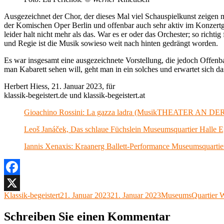
Ausgezeichnet der Chor, der dieses Mal viel Schauspielkunst zeigen 
der Komischen Oper Berlin und offenbar auch sehr aktiv im Konzertg
leider halt nicht mehr als das. War es er oder das Orchester; so ri
und Regie ist die Musik sowieso weit nach hinten gedrängt worden.
Es war insgesamt eine ausgezeichnete Vorstellung, die jedoch Offen
man Kabarett sehen will, geht man in ein solches und erwartet sich da
Herbert Hiess, 21. Januar 2023, für
klassik-begeistert.de und klassik-begeistert.at
Gioachino Rossini: La gazza ladra (MusikTHEATER AN DER
Leoš Janáček, Das schlaue Füchslein Museumsquartier Halle E
Iannis Xenaxis: Kraanerg Ballett-Performance Museumsquartie
Facebook
Autor
Veröffentlicht
Kategorien
Klassik-begeistert
21. Januar 2023
21. Januar 2023
MuseumsQuartier 
X
am
Schreiben Sie einen Kommentar