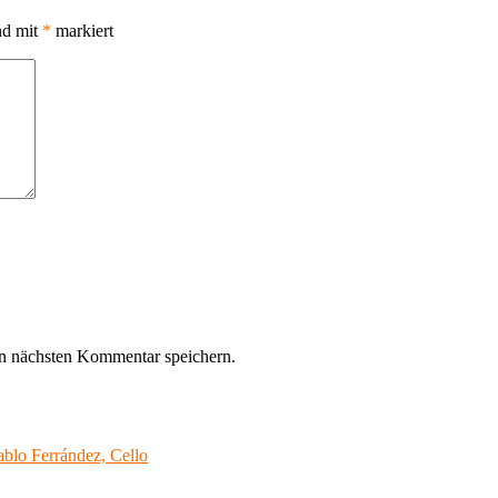
nd mit
*
markiert
n nächsten Kommentar speichern.
blo Ferrández, Cello