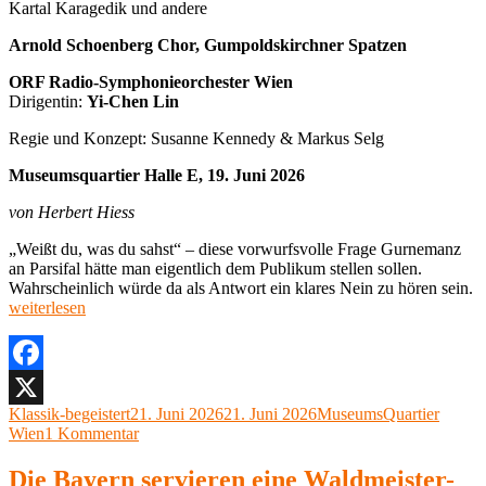
Kartal Karagedik und andere
Arnold Schoenberg Chor, Gumpoldskirchner Spatzen
ORF Radio-Symphonieorchester Wien
Dirigentin:
Yi-Chen Lin
Regie und Konzept: Susanne Kennedy & Markus Selg
Museumsquartier Halle E, 19. Juni 2026
von Herbert Hiess
„Weißt du, was du sahst“ – diese vorwurfsvolle Frage Gurnemanz
an Parsifal hätte man eigentlich dem Publikum stellen sollen.
„
Wahrscheinlich würde da als Antwort ein klares Nein zu hören sein.
F
weiterlesen
R
W
Pa
M
Facebook
H
Autor
Veröffentlicht
Kategorien
Klassik-begeistert
21. Juni 2026
21. Juni 2026
MuseumsQuartier
X
E
am
zu
Wien
1 Kommentar
1
Wiener
Ju
Festwochen
Die Bayern servieren eine Waldmeister-
2