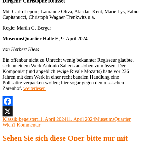
Dirigent: Christophe Rousset
Mit Carlo Lepore, Lauranne Oliva, Alasdair Kent, Marie Lys, Fabio
Capitanucci, Christoph Wagner-Trenkwitz u.a.
Regie: Martin G. Berger
MuseumsQuartier Halle E
, 9. April 2024
von Herbert Hiess
Ein offenbar nicht zu Unrecht wenig bekannter Regisseur glaubte,
sich an einem Werk Antonio Salieris austoben zu müssen. Der
Komponist (und angeblich ewige Rivale Mozarts) hatte vor 236
Jahren mit dem Werk in einer recht banalen Handlung eine
Politsatire verpacken wollen; hier sogar gegen den russischen
„Antonio
Zarenhof.
weiterlesen
Salieri,
Kublai
Khan
Wien,
Facebook
MuseumsQuartier
Autor
Veröffentlicht
Kategorien
Klassik-begeistert
11. April 2024
11. April 2024
MuseumsQuartier
X
Halle
am
zu
Wien
1 Kommentar
E,
Antonio
9.
Salieri,
Sehen Sie sich diese Oper bitte nur mit
April