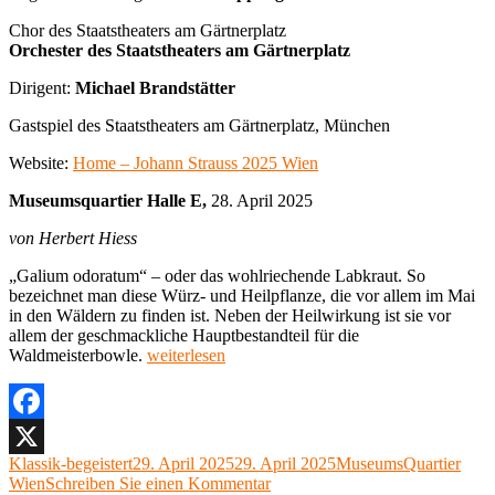
Chor des Staatstheaters am Gärtnerplatz
Orchester des Staatstheaters am Gärtnerplatz
Dirigent:
Michael Brandstätter
Gastspiel des Staatstheaters am Gärtnerplatz, München
Website:
Home – Johann Strauss 2025 Wien
Museumsquartier Halle E,
28. April 2025
von Herbert Hiess
„Galium odoratum“ – oder das wohlriechende Labkraut. So
bezeichnet man diese Würz- und Heilpflanze, die vor allem im Mai
in den Wäldern zu finden ist. Neben der Heilwirkung ist sie vor
allem der geschmackliche Hauptbestandteil für die
„Johann
Waldmeisterbowle.
weiterlesen
Strauss, Waldmeister
Museumsquartier
Halle
E,
Facebook
28.
Autor
Veröffentlicht
Kategorien
Klassik-begeistert
29. April 2025
29. April 2025
MuseumsQuartier
X
April
am
zu
Wien
Schreiben Sie einen Kommentar
2025“