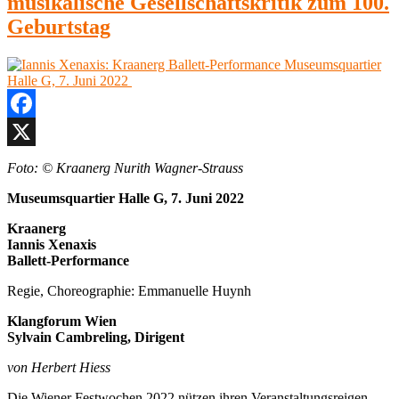
musikalische Gesellschaftskritik zum 100.
schlaue
Füchslein
Geburtstag
Museumsquar
Halle
E,
20.
Oktober
2022
Facebook
X
Foto: © Kraanerg Nurith Wagner-Strauss
Museumsquartier Halle G, 7. Juni 2022
Kraanerg
Iannis Xenaxis
Ballett-Performance
Regie, Choreographie: Emmanuelle Huynh
Klangforum Wien
Sylvain Cambreling, Dirigent
von Herbert Hiess
Die Wiener Festwochen 2022 nützen ihren Veranstaltungsreigen