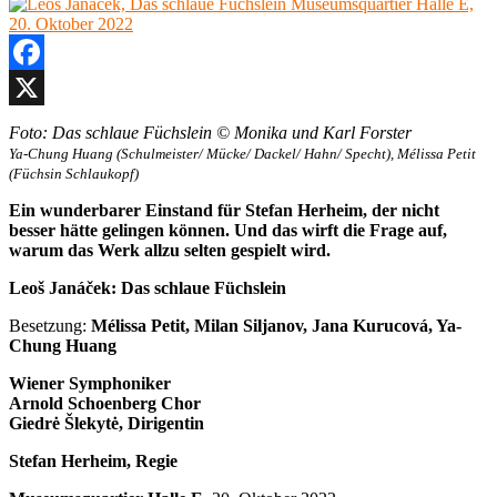
20.
Jänner
2023
Facebook
X
Foto: Das schlaue Füchslein © Monika und Karl Forster
Ya-Chung Huang (Schulmeister/ Mücke/ Dackel/ Hahn/ Specht), Mélissa Petit
(Füchsin Schlaukopf)
Ein wunderbarer Einstand für Stefan Herheim, der nicht
besser hätte gelingen können. Und das wirft die Frage auf,
warum das Werk allzu selten gespielt wird.
Leoš Janáček: Das schlaue Füchslein
Besetzung:
Mélissa Petit, Milan Siljanov, Jana Kurucová, Ya-
Chung Huang
Wiener Symphoniker
Arnold Schoenberg Chor
Giedrė Šlekytė, Dirigentin
Stefan Herheim, Regie