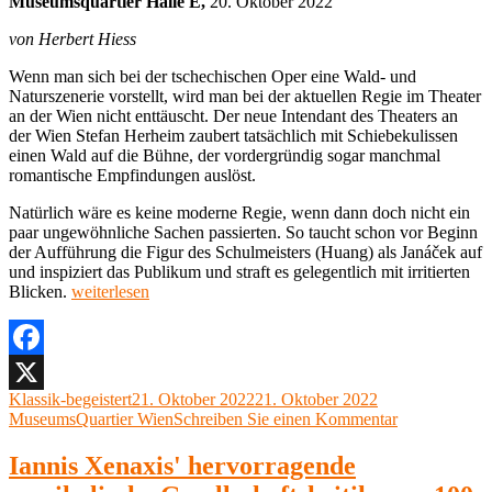
Museumsquartier Halle E,
20. Oktober 2022
von Herbert Hiess
Wenn man sich bei der tschechischen Oper eine Wald- und
Naturszenerie vorstellt, wird man bei der aktuellen Regie im Theater
an der Wien nicht enttäuscht. Der neue Intendant des Theaters an
der Wien Stefan Herheim zaubert tatsächlich mit Schiebekulissen
einen Wald auf die Bühne, der vordergründig sogar manchmal
romantische Empfindungen auslöst.
Natürlich wäre es keine moderne Regie, wenn dann doch nicht ein
paar ungewöhnliche Sachen passierten. So taucht schon vor Beginn
der Aufführung die Figur des Schulmeisters (Huang) als Janáček auf
und inspiziert das Publikum und straft es gelegentlich mit irritierten
„Leoš
Blicken.
weiterlesen
Janáček,
Das
schlaue
Füchslein
Facebook
Museumsquartier
Autor
Veröffentlicht
Kategorien
Klassik-begeistert
21. Oktober 2022
21. Oktober 2022
X
Halle
am
zu
MuseumsQuartier Wien
Schreiben Sie einen Kommentar
E,
Leoš
20.
Janáček,
Iannis Xenaxis' hervorragende
Oktober
Das
2022“