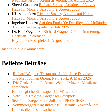
Neuinszenierung, Arena di Verona, 16. August 2025
Sheryl Cupps
zu
Richard Strauss, Ariadne auf Naxos
Haus für Mozart, Salzburg, 2. August 2026
Klassikpunk
zu
Richard Strauss, Ariadne auf Naxos
Haus für Mozart, Salzburg, 2. August 2026
Ingelore Holz
zu
Auf den Punkt 99: Der fliegende Holländer
Bayreuther Festspiele, 29. Juli 2026
Dr. Ralf Wegner
zu
Richard Wagner, Götterdämmerung,
Christian Thielemann
Bayreuther Festspiele, 1. August 2026
mehr aktuelle Kommentare
Beliebte Beiträge
Richard Wagner, Tristan und Isolde, Lise Davidsen
The Metropolitan Opera, New York, 9. März 2026
Die Große Stille, In fernen Welten, Mozarts Musik neu
entdecken
Hamburgische Staatsoper, 15. März 2026
Verdi, La Traviata, Bregenzer Festspiele
Seebühne Bregenz, 22. Juli 2026 PREMIERE
Sommereggers Klassikwelt 195: Jarmila Novotná- Ihre
Lippen, die küssten so heiß