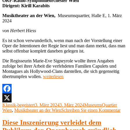
ORF-Radio-Symphonieorchester Wien
Dirigent: Kirill Karabits
Musiktheater an der Wien,
Museumsquartier, Halle E, 1. März
2024
von Herbert Hiess
Es ist schon verwunderlich, wenn man nach der Vorstellung einer
Oper die Intentionen der Regie liest und man dann merkt, dass man
selbst offenbar komplett daneben gelegen ist.
Die Regisseurin Marie-Eve Signeyrole wollte ihren Angaben
zufolge bei ihrer Arbeit die verfehdeten Familien Capulets und
Montagues als Hollywood-Clans darstellen, die sich gegenseitig
„Charles
übertrumpfen wollen.
weiterlesen
Gounod,
Roméo
et
Juliette
Facebook
Musiktheater
Autor
Veröffentlicht
Kategorien
Klassik-begeistert
3. März 2024
3. März 2024
MuseumsQuartier
X
an
am
zu
Wien
,
Musiktheater an der Wien
Schreiben Sie einen Kommentar
der
Char
Wien,
Goun
Diese Inszenierung verleidet dem
Museumsquartier,
Rom
Halle