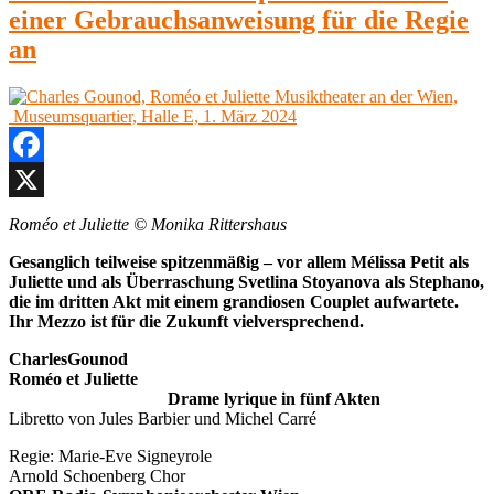
Kublai
2024“
einer Gebrauchsanweisung für die Regie
Khan
Wien,
an
MuseumsQuartier
Halle
E,
9.
April
2024
Facebook
X
Roméo et Juliette © Monika Rittershaus
Gesanglich teilweise spitzenmäßig – vor allem Mélissa Petit als
Juliette und als Überraschung Svetlina Stoyanova als Stephano,
die im dritten Akt mit einem grandiosen Couplet aufwartete.
Ihr Mezzo ist für die Zukunft vielversprechend.
Charles
Gounod
Roméo et Juliette
Drame lyrique in fünf Akten
Libretto von Jules Barbier und Michel Carré
Regie: Marie-Eve Signeyrole
Arnold Schoenberg Chor