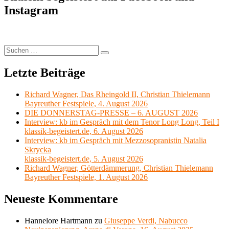
Beiträge
Ballett-
Instagram
Performance
Museumsquartier
Halle
G, 7.
Juni
Suchen
Suchen
2022
nach:
Letzte Beiträge
Richard Wagner, Das Rheingold II, Christian Thielemann
Bayreuther Festspiele, 4. August 2026
DIE DONNERSTAG-PRESSE – 6. AUGUST 2026
Interview: kb im Gespräch mit dem Tenor Long Long, Teil I
klassik-begeistert.de, 6. August 2026
Interview: kb im Gespräch mit Mezzosopranistin Natalia
Skrycka
klassik-begeistert.de, 5. August 2026
Richard Wagner, Götterdämmerung, Christian Thielemann
Bayreuther Festspiele, 1. August 2026
Neueste Kommentare
Hannelore Hartmann
zu
Giuseppe Verdi, Nabucco