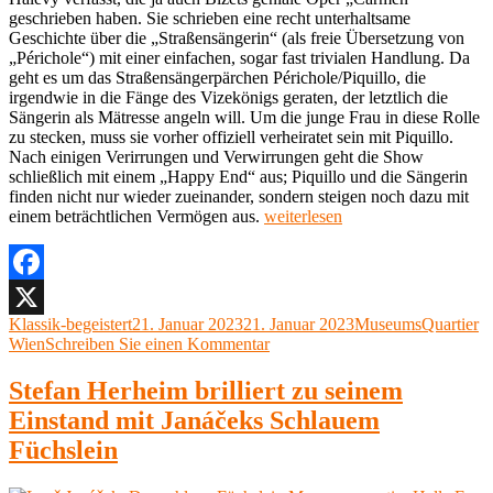
geschrieben haben. Sie schrieben eine recht unterhaltsame
Geschichte über die „Straßensängerin“ (als freie Übersetzung von
„Périchole“) mit einer einfachen, sogar fast trivialen Handlung. Da
geht es um das Straßensängerpärchen Périchole/Piquillo, die
irgendwie in die Fänge des Vizekönigs geraten, der letztlich die
Sängerin als Mätresse angeln will. Um die junge Frau in diese Rolle
zu stecken, muss sie vorher offiziell verheiratet sein mit Piquillo.
Nach einigen Verirrungen und Verwirrungen geht die Show
schließlich mit einem „Happy End“ aus; Piquillo und die Sängerin
finden nicht nur wieder zueinander, sondern steigen noch dazu mit
„Jaques
einem beträchtlichen Vermögen aus.
weiterlesen
Offenbach,
La
Périchole
Museumsquartier
Facebook
Halle
Autor
Veröffentlicht
Kategorien
Klassik-begeistert
21. Januar 2023
21. Januar 2023
MuseumsQuartier
X
E,
am
zu
Wien
Schreiben Sie einen Kommentar
20.
Jaques
Jänner
Offenbach,
Stefan Herheim brilliert zu seinem
2023“
La
Einstand mit Janáčeks Schlauem
Périchole
Museumsquartier
Füchslein
Halle
E,