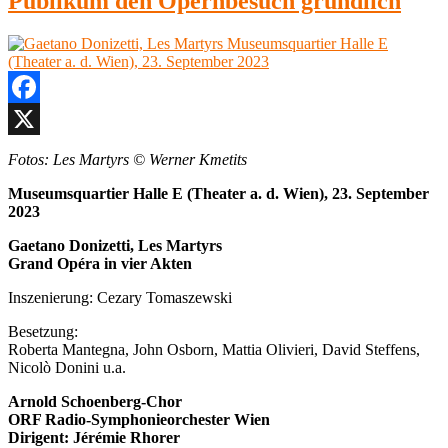
Publikum den Opernbesuch gründlich
et
E,
Juliet
1.
Musi
März
an
2024“
der
Wien
Muse
Facebook
Halle
E,
X
Fotos: Les Martyrs © Werner Kmetits
1.
März
Museumsquartier Halle E (Theater a. d. Wien), 23. September
2024
2023
Gaetano Donizetti, Les Martyrs
Grand Opéra in vier Akten
Inszenierung: Cezary Tomaszewski
Besetzung:
Roberta Mantegna, John Osborn, Mattia Olivieri, David Steffens,
Nicolò Donini u.a.
Arnold Schoenberg-Chor
ORF Radio-Symphonieorchester Wien
Dirigent: Jérémie Rhorer