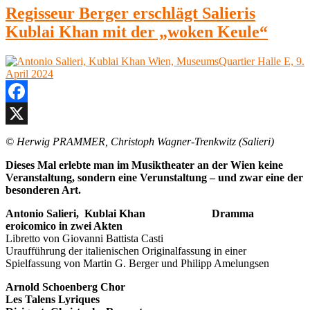
Museumsquartier
Amadeus
Regisseur Berger erschlägt Salieris
Halle
Mozart:
E,
Kublai Khan mit der „woken Keule“
La
24.
clemenza
Mai
di
2024 “
Tito
Wien,
Museumsquartier
Halle
Facebook
E,
24.
X
© Herwig PRAMMER, Christoph Wagner-Trenkwitz (Salieri)
Mai
2024
Dieses Mal erlebte man im Musiktheater an der Wien keine
Veranstaltung, sondern eine Verunstaltung – und zwar eine der
besonderen Art.
Antonio Salieri, Kublai Khan
Dramma
eroicomico in zwei Akten
Libretto von Giovanni Battista Casti
Uraufführung der italienischen Originalfassung in einer
Spielfassung von Martin G. Berger und Philipp Amelungsen
Arnold Schoenberg Chor
Les Talens Lyriques