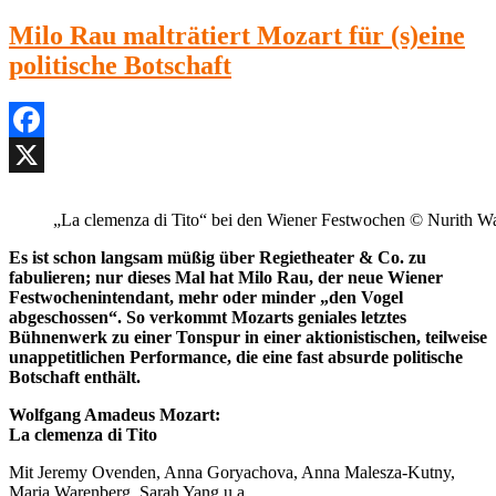
Johann
Strauss, Waldmeister
Milo Rau malträtiert Mozart für (s)eine
Museumsquartier
politische Botschaft
Halle
E,
28.
April
2025
Facebook
X
„La clemenza di Tito“ bei den Wiener Festwochen © Nurith W
Es ist schon langsam müßig über Regietheater & Co. zu
fabulieren; nur dieses Mal hat Milo Rau, der neue Wiener
Festwochenintendant, mehr oder minder „den Vogel
abgeschossen“. So verkommt Mozarts geniales letztes
Bühnenwerk zu einer Tonspur in einer aktionistischen, teilweise
unappetitlichen Performance, die eine fast absurde politische
Botschaft enthält.
Wolfgang Amadeus Mozart:
La clemenza di Tito
Mit Jeremy Ovenden, Anna Goryachova, Anna Malesza-Kutny,
Maria Warenberg, Sarah Yang u.a.