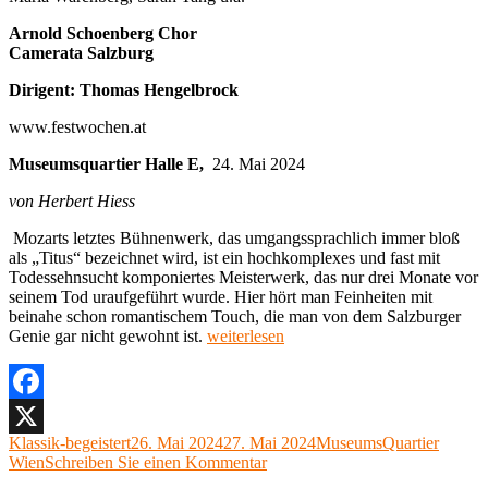
Arnold Schoenberg Chor
Camerata Salzburg
Dirigent: Thomas Hengelbrock
www.festwochen.at
Museumsquartier Halle E,
24. Mai 2024
von Herbert Hiess
Mozarts letztes Bühnenwerk, das umgangssprachlich immer bloß
als „Titus“ bezeichnet wird, ist ein hochkomplexes und fast mit
Todessehnsucht komponiertes Meisterwerk, das nur drei Monate vor
seinem Tod uraufgeführt wurde. Hier hört man Feinheiten mit
beinahe schon romantischem Touch, die man von dem Salzburger
„Wolfgang
Genie gar nicht gewohnt ist.
weiterlesen
Amadeus
Mozart:
La
clemenza
Facebook
di
Autor
Veröffentlicht
Kategorien
Klassik-begeistert
26. Mai 2024
27. Mai 2024
MuseumsQuartier
X
Tito
am
zu
Wien
Schreiben Sie einen Kommentar
Wien,
Wolfgang