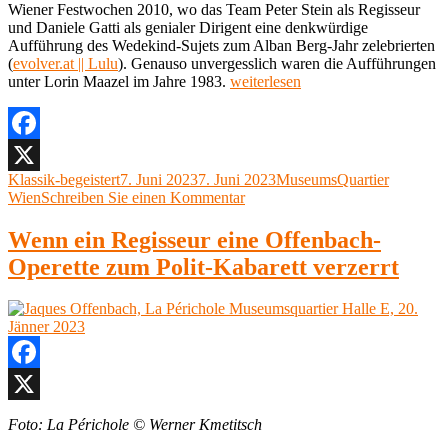
Wiener Festwochen 2010, wo das Team Peter Stein als Regisseur
und Daniele Gatti als genialer Dirigent eine denkwürdige
Aufführung des Wedekind-Sujets zum Alban Berg-Jahr zelebrierten
(
evolver.at || Lulu
). Genauso unvergesslich waren die Aufführungen
„Alban
unter Lorin Maazel im Jahre 1983.
weiterlesen
Berg,
Lulu
Wiener
Festwochen
Facebook
2023,
Autor
Veröffentlicht
Kategorien
Klassik-begeistert
7. Juni 2023
7. Juni 2023
MuseumsQuartier
X
Museumsquartier
am
zu
Wien
Schreiben Sie einen Kommentar
Halle
Alban
E,
Berg,
Wenn ein Regisseur eine Offenbach-
6.
Lulu
Juni
Operette zum Polit-Kabarett verzerrt
Wiener
2023“
Festwochen
2023,
Museumsquartier
Halle
E,
6.
Facebook
Juni
2023
X
Foto: La Périchole © Werner Kmetitsch