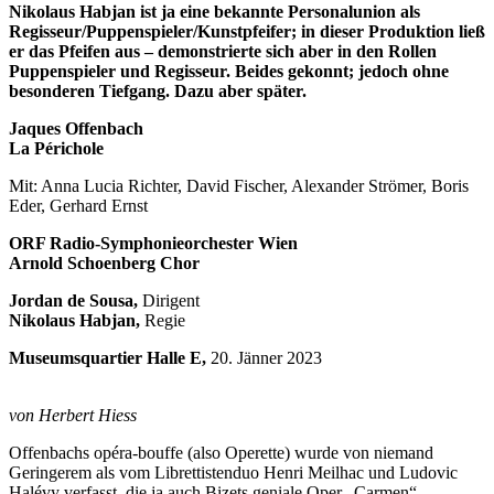
Nikolaus Habjan ist ja eine bekannte Personalunion als
Regisseur/Puppenspieler/Kunstpfeifer; in dieser Produktion ließ
er das Pfeifen aus – demonstrierte sich aber in den Rollen
Puppenspieler und Regisseur. Beides gekonnt; jedoch ohne
besonderen Tiefgang. Dazu aber später.
Jaques Offenbach
La Périchole
Mit: Anna Lucia Richter, David Fischer, Alexander Strömer, Boris
Eder, Gerhard Ernst
ORF Radio-Symphonieorchester Wien
Arnold Schoenberg Chor
Jordan de Sousa,
Dirigent
Nikolaus Habjan,
Regie
Museumsquartier Halle E,
20. Jänner 2023
von Herbert Hiess
Offenbachs opéra-bouffe (also Operette) wurde von niemand
Geringerem als vom Librettistenduo Henri Meilhac und Ludovic
Halévy verfasst, die ja auch Bizets geniale Oper „Carmen“