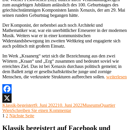
zum ausgiebigen Jubiläum anlässlich des 100. Geburtstages des
griechischstämmigen Komponisten Iannis Xenaxis, der am 29. Mai
seinen runden Geburtstag begangen hätte.
Der Komponist, der nebenbei auch noch Architekt und
Mathematiker war, war ein unerbittlicher Erneuerer in der modernen
Musik. Weiters war er in einer kommunistischen
Widerstandsbewegung im zweiten Weltkrieg und engagierte sich
auch politisch mit großem Einsatz.
Im Werk „Kraanerg“ setzt sich die Bezeichnung aus den zwei
Wörtern „Kraan“ und „Erg“ zusammen und bedeutet soviel wie
erreichtes Ziel. Das ist bei Xenaxis durchaus politisch gemeint; in
dem Ballett zeigt er gesellschaftskritische junge und zornige
„Iannis
Menschen, die verkrustete Strukturen aufbrechen sollen.
weiterlesen
Xenaxis:
Kraanerg
Ballett-
Performance
Facebook
Museumsquar
Autor
Veröffentlicht
Kategorien
Klassik-begeistert
9. Juni 2022
10. Juni 2022
MuseumsQuartier
X
Halle
am
zu
Wien
Schreiben Sie einen Kommentar
G, 7.
Seitennummerierung
Seite
Seite
Iannis
1
2
Nächste Seite
Juni
Xenaxis:
der
2022 “
Kraanerg
Klassik begeistert auf Facebook und