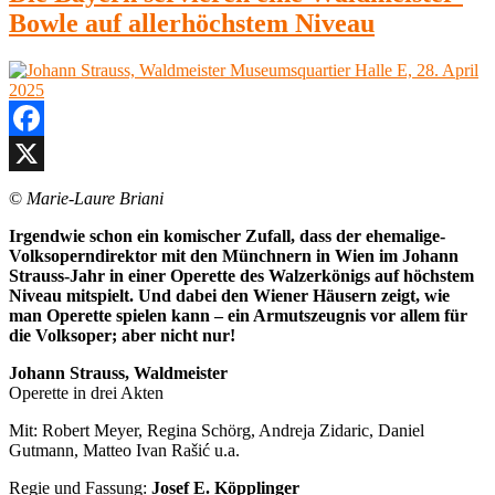
Richard
“
Bowle auf allerhöchstem Niveau
Wagner
Parsifal
Museumsquartier
Halle
E,
19.
Juni
Facebook
2026
X
©
Marie-Laure Briani
Irgendwie schon ein komischer Zufall, dass der ehemalige-
Volksoperndirektor mit den Münchnern in Wien im Johann
Strauss-Jahr in einer Operette des Walzerkönigs auf höchstem
Niveau mitspielt. Und dabei den Wiener Häusern zeigt, wie
man Operette spielen kann – ein Armutszeugnis vor allem für
die Volksoper; aber nicht nur!
Johann Strauss, Waldmeister
Operette in drei Akten
Mit: Robert Meyer, Regina Schörg, Andreja Zidaric, Daniel
Gutmann, Matteo Ivan Rašić u.a.
Regie und Fassung:
Josef E. Köpplinger