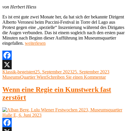
von Herbert Hiess
Es ist erst gute zwei Monate her, da hat sich der bekannte Dirigent
Alberto Veronesi beim Puccini-Festival in Torre del Lago aus
Protest gegen eine „spezielle“ Inszenierung während des Dirigates
die Augen verbunden. Das ist einem sogleich nach den ersten paar
Minuten nach Beginn dieser Aufführung im Museumsquartier
„Gaetano
eingefallen.
weiterlesen
Donizetti,
Les
Martyrs
Museumsquartier
Facebook
Halle
Autor
Veröffentlicht
Kategorien
Klassik-begeistert
25. September 2023
25. September 2023
X
E
am
zu
MuseumsQuartier Wien
Schreiben Sie einen Kommentar
(Theater
Gaetano
a.
Donizetti,
Wenn eine Regie ein Kunstwerk fast
d.
Les
Wien),
zerstört
Martyrs
23.
Museumsquar
September
Halle
2023“
E
(Theater
a.
d.