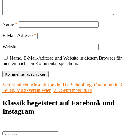
Name
*
E-Mail-Adresse
*
Website
Name, E-Mail-Adresse und Website in diesem Browser für
meinen nächsten Kommentar speichern.
Beitragsnavigation
Veröffentlicht in
Joseph Haydn, Die Schöpfung. Oratorium in 3
Teilen, Musikverein Wien, 28. September 2018
Klassik begeistert auf Facebook und
Instagram
Suchen