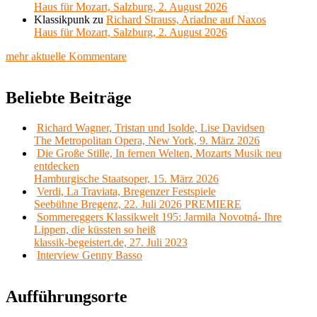
Haus für Mozart, Salzburg, 2. August 2026
Klassikpunk
zu
Richard Strauss, Ariadne auf Naxos
Haus für Mozart, Salzburg, 2. August 2026
mehr aktuelle Kommentare
Beliebte Beiträge
Richard Wagner, Tristan und Isolde, Lise Davidsen
The Metropolitan Opera, New York, 9. März 2026
Die Große Stille, In fernen Welten, Mozarts Musik neu
entdecken
Hamburgische Staatsoper, 15. März 2026
Verdi, La Traviata, Bregenzer Festspiele
Seebühne Bregenz, 22. Juli 2026 PREMIERE
Sommereggers Klassikwelt 195: Jarmila Novotná- Ihre
Lippen, die küssten so heiß
klassik-begeistert.de, 27. Juli 2023
Interview Genny Basso
Aufführungsorte