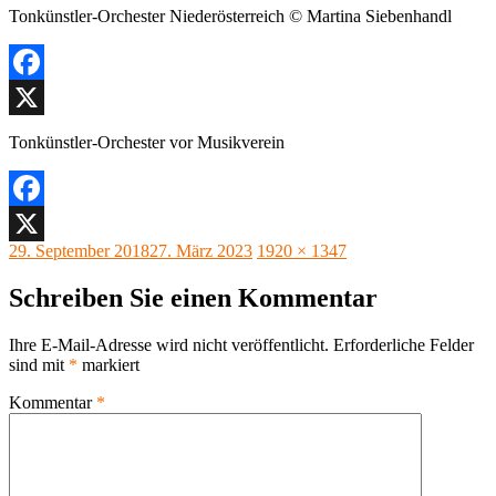
Tonkünstler-Orchester Niederösterreich © Martina Siebenhandl
Facebook
X
Tonkünstler-Orchester vor Musikverein
Facebook
Veröffentlicht
Originalgröße
29. September 2018
27. März 2023
1920 × 1347
X
am
Schreiben Sie einen Kommentar
Ihre E-Mail-Adresse wird nicht veröffentlicht.
Erforderliche Felder
sind mit
*
markiert
Kommentar
*