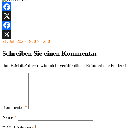
Facebook
X
Facebook
Veröffentlicht
Originalgröße
21. Juli 2025
1920 × 1280
X
am
Schreiben Sie einen Kommentar
Ihre E-Mail-Adresse wird nicht veröffentlicht.
Erforderliche Felder si
Kommentar
*
Name
*
E-Mail-Adresse
*