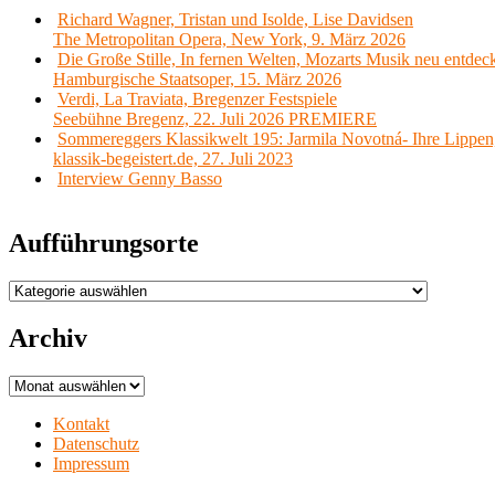
Richard Wagner, Tristan und Isolde, Lise Davidsen
The Metropolitan Opera, New York, 9. März 2026
Die Große Stille, In fernen Welten, Mozarts Musik neu entdec
Hamburgische Staatsoper, 15. März 2026
Verdi, La Traviata, Bregenzer Festspiele
Seebühne Bregenz, 22. Juli 2026 PREMIERE
Sommereggers Klassikwelt 195: Jarmila Novotná- Ihre Lippen,
klassik-begeistert.de, 27. Juli 2023
Interview Genny Basso
Aufführungsorte
Aufführungsorte
Archiv
Archiv
Kontakt
Datenschutz
Impressum