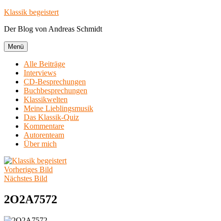
Zum
Klassik begeistert
Inhalt
Der Blog von Andreas Schmidt
springen
Menü
Alle Beiträge
Interviews
CD-Besprechungen
Buchbesprechungen
Klassikwelten
Meine Lieblingsmusik
Das Klassik-Quiz
Kommentare
Autorenteam
Über mich
Vorheriges Bild
Nächstes Bild
2O2A7572