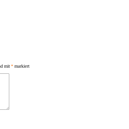
nd mit
*
markiert