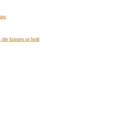
ken
 die küssten so heiß