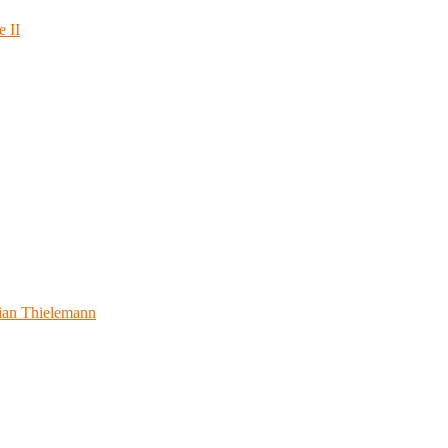
e II
ian Thielemann