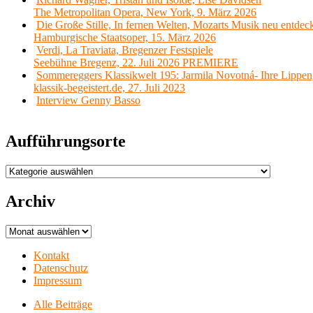
The Metropolitan Opera, New York, 9. März 2026
Die Große Stille, In fernen Welten, Mozarts Musik neu entdec
Hamburgische Staatsoper, 15. März 2026
Verdi, La Traviata, Bregenzer Festspiele
Seebühne Bregenz, 22. Juli 2026 PREMIERE
Sommereggers Klassikwelt 195: Jarmila Novotná- Ihre Lippen,
klassik-begeistert.de, 27. Juli 2023
Interview Genny Basso
Aufführungsorte
Aufführungsorte
Archiv
Archiv
Kontakt
Datenschutz
Impressum
Alle Beiträge