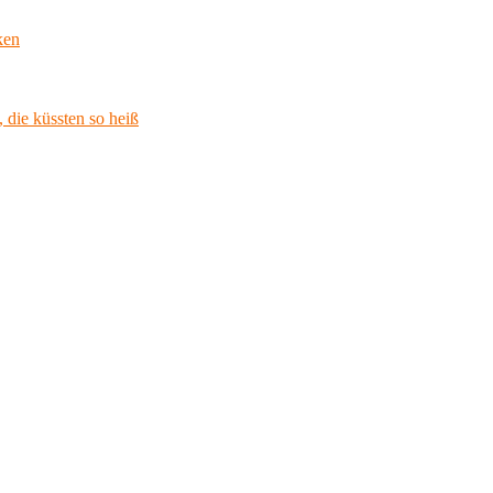
ken
 die küssten so heiß