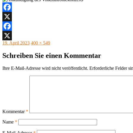
Facebook
X
Facebook
Veröffentlicht
Originalgröße
19. April 2023
400 × 549
X
am
Schreiben Sie einen Kommentar
Ihre E-Mail-Adresse wird nicht veröffentlicht.
Erforderliche Felder si
Kommentar
*
Name
*
E-Mail-Adresse
*