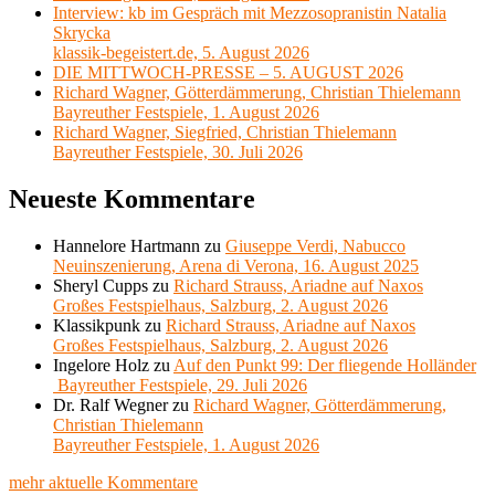
Interview: kb im Gespräch mit Mezzosopranistin Natalia
Skrycka
klassik-begeistert.de, 5. August 2026
DIE MITTWOCH-PRESSE – 5. AUGUST 2026
Richard Wagner, Götterdämmerung, Christian Thielemann
Bayreuther Festspiele, 1. August 2026
Richard Wagner, Siegfried, Christian Thielemann
Bayreuther Festspiele, 30. Juli 2026
Neueste Kommentare
Hannelore Hartmann
zu
Giuseppe Verdi, Nabucco
Neuinszenierung, Arena di Verona, 16. August 2025
Sheryl Cupps
zu
Richard Strauss, Ariadne auf Naxos
Großes Festspielhaus, Salzburg, 2. August 2026
Klassikpunk
zu
Richard Strauss, Ariadne auf Naxos
Großes Festspielhaus, Salzburg, 2. August 2026
Ingelore Holz
zu
Auf den Punkt 99: Der fliegende Holländer
Bayreuther Festspiele, 29. Juli 2026
Dr. Ralf Wegner
zu
Richard Wagner, Götterdämmerung,
Christian Thielemann
Bayreuther Festspiele, 1. August 2026
mehr aktuelle Kommentare