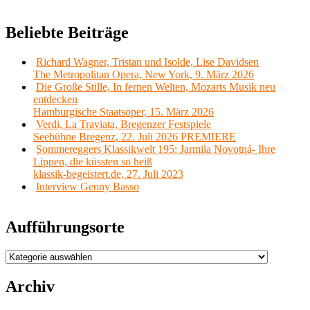
Beliebte Beiträge
Richard Wagner, Tristan und Isolde, Lise Davidsen
The Metropolitan Opera, New York, 9. März 2026
Die Große Stille, In fernen Welten, Mozarts Musik neu
entdecken
Hamburgische Staatsoper, 15. März 2026
Verdi, La Traviata, Bregenzer Festspiele
Seebühne Bregenz, 22. Juli 2026 PREMIERE
Sommereggers Klassikwelt 195: Jarmila Novotná- Ihre
Lippen, die küssten so heiß
klassik-begeistert.de, 27. Juli 2023
Interview Genny Basso
Aufführungsorte
Aufführungsorte
Archiv