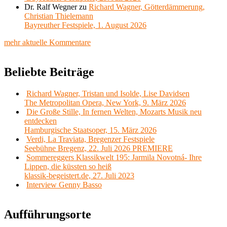
Dr. Ralf Wegner
zu
Richard Wagner, Götterdämmerung,
Christian Thielemann
Bayreuther Festspiele, 1. August 2026
mehr aktuelle Kommentare
Beliebte Beiträge
Richard Wagner, Tristan und Isolde, Lise Davidsen
The Metropolitan Opera, New York, 9. März 2026
Die Große Stille, In fernen Welten, Mozarts Musik neu
entdecken
Hamburgische Staatsoper, 15. März 2026
Verdi, La Traviata, Bregenzer Festspiele
Seebühne Bregenz, 22. Juli 2026 PREMIERE
Sommereggers Klassikwelt 195: Jarmila Novotná- Ihre
Lippen, die küssten so heiß
klassik-begeistert.de, 27. Juli 2023
Interview Genny Basso
Aufführungsorte