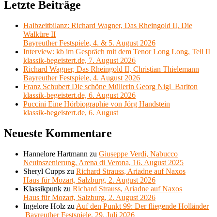
Letzte Beiträge
Halbzeitbilanz: Richard Wagner, Das Rheingold II, Die
Walküre II
Bayreuther Festspiele, 4. & 5. August 2026
Interview: kb im Gespräch mit dem Tenor Long Long, Teil II
klassik-begeistert.de, 7. August 2026
Richard Wagner, Das Rheingold II, Christian Thielemann
Bayreuther Festspiele, 4. August 2026
Franz Schubert Die schöne Müllerin Georg Nigl Bariton
klassik-begeistert.de, 6. August 2026
Puccini Eine Hörbiographie von Jörg Handstein
klassik-begeistert.de, 6. August
Neueste Kommentare
Hannelore Hartmann
zu
Giuseppe Verdi, Nabucco
Neuinszenierung, Arena di Verona, 16. August 2025
Sheryl Cupps
zu
Richard Strauss, Ariadne auf Naxos
Haus für Mozart, Salzburg, 2. August 2026
Klassikpunk
zu
Richard Strauss, Ariadne auf Naxos
Haus für Mozart, Salzburg, 2. August 2026
Ingelore Holz
zu
Auf den Punkt 99: Der fliegende Holländer
Bayreuther Festspiele, 29. Juli 2026