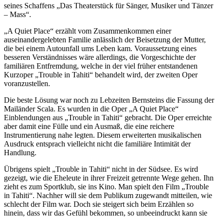
seines Schaffens „Das Theaterstück für Sänger, Musiker und Tänzer
– Mass“.
„A Quiet Place“ erzählt vom Zusammenkommen einer
auseinandergelebten Familie anlässlich der Beisetzung der Mutter,
die bei einem Autounfall ums Leben kam. Voraussetzung eines
besseren Verständnisses wäre allerdings, die Vorgeschichte der
familiären Entfremdung, welche in der viel früher entstandenen
Kurzoper „Trouble in Tahiti“ behandelt wird, der zweiten Oper
voranzustellen.
Die beste Lösung war noch zu Lebzeiten Bernsteins die Fassung der
Mailänder Scala. Es wurden in die Oper „A Quiet Place“
Einblendungen aus „Trouble in Tahiti“ gebracht. Die Oper erreichte
aber damit eine Fülle und ein Ausmaß, die eine reichere
Instrumentierung nahe legten. Diesem erweiterten musikalischen
Ausdruck entsprach vielleicht nicht die familiäre Intimität der
Handlung.
Übrigens spielt „Trouble in Tahiti“ nicht in der Südsee. Es wird
gezeigt, wie die Eheleute in ihrer Freizeit getrennte Wege gehen. Ihn
zieht es zum Sportklub, sie ins Kino. Man spielt den Film „Trouble
in Tahiti“. Nachher will sie dem Publikum zugewandt mitteilen, wie
schlecht der Film war. Doch sie steigert sich beim Erzählen so
hinein, dass wir das Gefühl bekommen, so unbeeindruckt kann sie