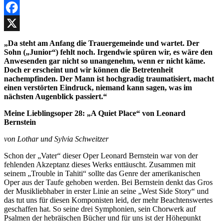
Facebook
X
„Da steht am Anfang die Trauergemeinde und wartet. Der
Sohn („Junior“) fehlt noch. Irgendwie spüren wir, es wäre den
Anwesenden gar nicht so unangenehm, wenn er nicht käme.
Doch er erscheint und wir können die Betretenheit
nachempfinden. Der Mann ist hochgradig traumatisiert, macht
einen verstörten Eindruck, niemand kann sagen, was im
nächsten Augenblick passiert.“
Meine Lieblingsoper 28: „A Quiet Place“ von Leonard
Bernstein
von Lothar und Sylvia Schweitzer
Schon der „Vater“ dieser Oper Leonard Bernstein war von der
fehlenden Akzeptanz dieses Werks enttäuscht. Zusammen mit
seinem „Trouble in Tahiti“ sollte das Genre der amerikanischen
Oper aus der Taufe gehoben werden. Bei Bernstein denkt das Gros
der Musikliebhaber in erster Linie an seine „West Side Story“ und
das tut uns für diesen Komponisten leid, der mehr Beachtenswertes
geschaffen hat. So seine drei Symphonien, sein Chorwerk auf
Psalmen der hebräischen Bücher und für uns ist der Höhepunkt