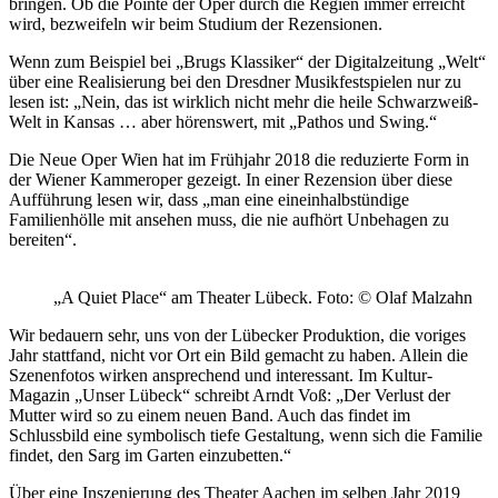
bringen. Ob die Pointe der Oper durch die Regien immer erreicht
wird, bezweifeln wir beim Studium der Rezensionen.
Wenn zum Beispiel bei „Brugs Klassiker“ der Digitalzeitung „Welt“
über eine Realisierung bei den Dresdner Musikfestspielen nur zu
lesen ist: „Nein, das ist wirklich nicht mehr die heile Schwarzweiß-
Welt in Kansas … aber hörenswert, mit „Pathos und Swing.“
Die Neue Oper Wien hat im Frühjahr 2018 die reduzierte Form in
der Wiener Kammeroper gezeigt. In einer Rezension über diese
Aufführung lesen wir, dass „man eine eineinhalbstündige
Familienhölle mit ansehen muss, die nie aufhört Unbehagen zu
bereiten“.
„A Quiet Place“ am Theater Lübeck. Foto: © Olaf Malzahn
Wir bedauern sehr, uns von der Lübecker Produktion, die voriges
Jahr stattfand, nicht vor Ort ein Bild gemacht zu haben. Allein die
Szenenfotos wirken ansprechend und interessant. Im Kultur-
Magazin „Unser Lübeck“ schreibt Arndt Voß: „Der Verlust der
Mutter wird so zu einem neuen Band. Auch das findet im
Schlussbild eine symbolisch tiefe Gestaltung, wenn sich die Familie
findet, den Sarg im Garten einzubetten.“
Über eine Inszenierung des Theater Aachen im selben Jahr 2019