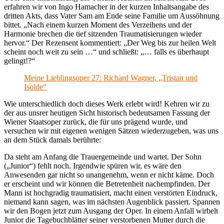
erfahren wir von Ingo Hamacher in der kurzen Inhaltsangabe des
dritten Akts, dass Vater Sam am Ende seine Familie um Aussöhnung
bittet. „Nach einem kurzen Moment des Verzeihens und der
Harmonie brechen die tief sitzenden Traumatisierungen wieder
hervor.“ Der Rezensent kommentiert: „Der Weg bis zur heilen Welt
scheint noch weit zu sein …“ und schließt: „… falls es überhaupt
gelingt!?“
Meine Lieblingsoper 27: Richard Wagner, „Tristan und
Isolde“
Wie unterschiedlich doch dieses Werk erlebt wird! Kehren wir zu
der aus unsrer heutigen Sicht historisch bedeutsamen Fassung der
Wiener Staatsoper zurück, die für uns prägend wurde, und
versuchen wir mit eigenen wenigen Sätzen wiederzugeben, was uns
an dem Stück damals berührte:
Da steht am Anfang die Trauergemeinde und wartet. Der Sohn
(„Junior“) fehlt noch. Irgendwie spüren wir, es wäre den
Anwesenden gar nicht so unangenehm, wenn er nicht käme. Doch
er erscheint und wir können die Betretenheit nachempfinden. Der
Mann ist hochgradig traumatisiert, macht einen verstörten Eindruck,
niemand kann sagen, was im nächsten Augenblick passiert. Spannen
wir den Bogen jetzt zum Ausgang der Oper. In einem Anfall wirbelt
Junior die Tagebuchblätter seiner verstorbenen Mutter durch die