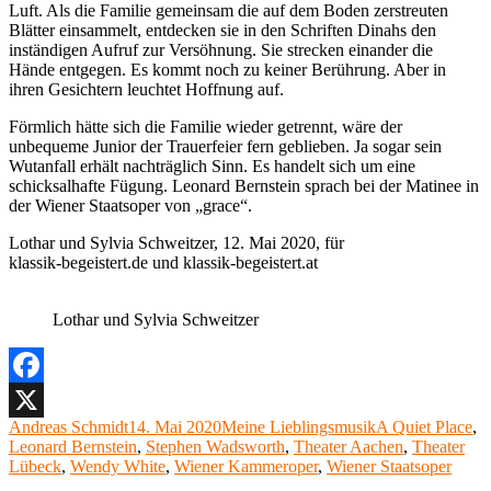
Luft. Als die Familie gemeinsam die auf dem Boden zerstreuten
Blätter einsammelt, entdecken sie in den Schriften Dinahs den
inständigen Aufruf zur Versöhnung. Sie strecken einander die
Hände entgegen. Es kommt noch zu keiner Berührung. Aber in
ihren Gesichtern leuchtet Hoffnung auf.
Förmlich hätte sich die Familie wieder getrennt, wäre der
unbequeme Junior der Trauerfeier fern geblieben. Ja sogar sein
Wutanfall erhält nachträglich Sinn. Es handelt sich um eine
schicksalhafte Fügung. Leonard Bernstein sprach bei der Matinee in
der Wiener Staatsoper von „grace“.
Lothar und Sylvia Schweitzer, 12. Mai 2020, für
klassik-begeistert.de und klassik-begeistert.at
Lothar und Sylvia Schweitzer
Facebook
Autor
Veröffentlicht
Kategorien
Schlagwörter
Andreas Schmidt
14. Mai 2020
Meine Lieblingsmusik
A Quiet Place
,
X
am
Leonard Bernstein
,
Stephen Wadsworth
,
Theater Aachen
,
Theater
Lübeck
,
Wendy White
,
Wiener Kammeroper
,
Wiener Staatsoper