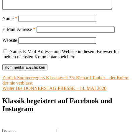
Name
*
E-Mail-Adresse
*
Website
Name, E-Mail-Adresse und Website in diesem Browser für
meinen nächsten Kommentar speichern.
Beitragsnavigation
Vorheriger
Zurück
Sommereggers Klassikwelt 35: Richard Tauber – der Ruhm,
Beitrag:
der nie verblasst
Nächster
Weiter
Die DONNERSTAG-PRESSE – 14. MAI 2020
Beitrag:
Klassik begeistert auf Facebook und
Instagram
Suchen