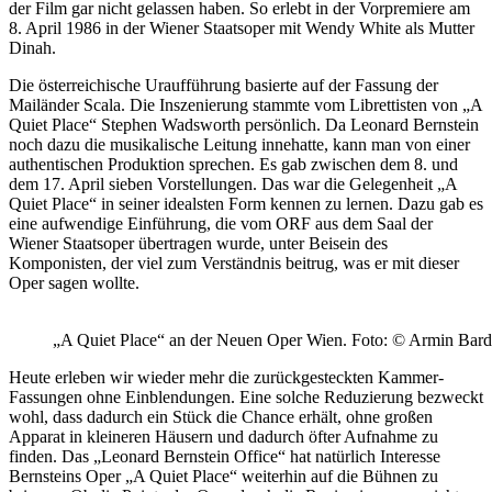
der Film gar nicht gelassen haben. So erlebt in der Vorpremiere am
8. April 1986 in der Wiener Staatsoper mit Wendy White als Mutter
Dinah.
Die österreichische Uraufführung basierte auf der Fassung der
Mailänder Scala. Die Inszenierung stammte vom Librettisten von „A
Quiet Place“ Stephen Wadsworth persönlich. Da Leonard Bernstein
noch dazu die musikalische Leitung innehatte, kann man von einer
authentischen Produktion sprechen. Es gab zwischen dem 8. und
dem 17. April sieben Vorstellungen. Das war die Gelegenheit „A
Quiet Place“ in seiner idealsten Form kennen zu lernen. Dazu gab es
eine aufwendige Einführung, die vom ORF aus dem Saal der
Wiener Staatsoper übertragen wurde, unter Beisein des
Komponisten, der viel zum Verständnis beitrug, was er mit dieser
Oper sagen wollte.
„A Quiet Place“ an der Neuen Oper Wien. Foto: © Armin Bard
Heute erleben wir wieder mehr die zurückgesteckten Kammer-
Fassungen ohne Einblendungen. Eine solche Reduzierung bezweckt
wohl, dass dadurch ein Stück die Chance erhält, ohne großen
Apparat in kleineren Häusern und dadurch öfter Aufnahme zu
finden. Das „Leonard Bernstein Office“ hat natürlich Interesse
Bernsteins Oper „A Quiet Place“ weiterhin auf die Bühnen zu