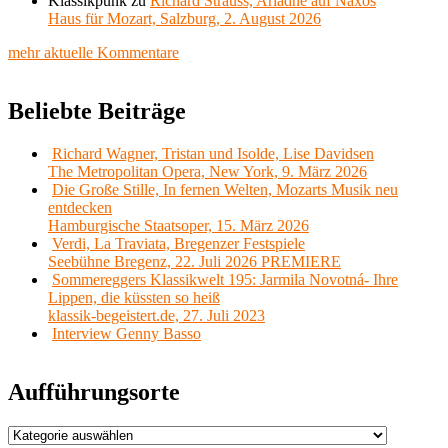
Klassikpunk
zu
Richard Strauss, Ariadne auf Naxos
Haus für Mozart, Salzburg, 2. August 2026
mehr aktuelle Kommentare
Beliebte Beiträge
Richard Wagner, Tristan und Isolde, Lise Davidsen
The Metropolitan Opera, New York, 9. März 2026
Die Große Stille, In fernen Welten, Mozarts Musik neu
entdecken
Hamburgische Staatsoper, 15. März 2026
Verdi, La Traviata, Bregenzer Festspiele
Seebühne Bregenz, 22. Juli 2026 PREMIERE
Sommereggers Klassikwelt 195: Jarmila Novotná- Ihre
Lippen, die küssten so heiß
klassik-begeistert.de, 27. Juli 2023
Interview Genny Basso
Aufführungsorte
Aufführungsorte