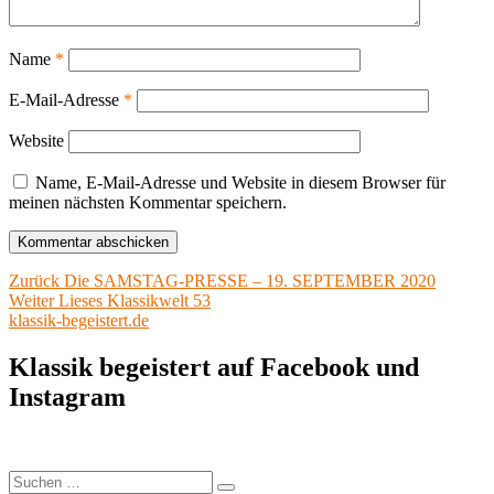
Name
*
E-Mail-Adresse
*
Website
Name, E-Mail-Adresse und Website in diesem Browser für
meinen nächsten Kommentar speichern.
Beitragsnavigation
Vorheriger
Zurück
Die SAMSTAG-PRESSE – 19. SEPTEMBER 2020
Nächster
Beitrag:
Weiter
Lieses Klassikwelt 53
Beitrag:
klassik-begeistert.de
Klassik begeistert auf Facebook und
Instagram
Suchen