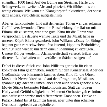
eigentlich 1000 fasst. Auf der Bühne nur Streicher, Harfe und
Schlagwerk, mit weitem Abstand platziert. Wir fühlten uns ein
wenig einsam. Wie kann ein Klangkörper funktionieren, der sonst
ganz anders, verdichteter, aufgestellt ist?
Aber es funktionierte. Und mit den ersten Tönen war das seltsame
Gefühl verschwunden. Denn die Entscheidung, die Saison mit
Filmmusik zu starten, war eine gute. Kino für die Ohren war
versprochen. Es dauerte wenige Takte und die Musik hatte in
unseren Köpfe Bilder gezaubert. John Williams „Essay for Strings“
beginnt ganz zart schwebend, fast lauernd, kippt ins Bedrohliche,
beruhigt sich wieder, um dann erneut Spannung zu erzeugen..
Unsere Körper werden in Alarmbereitschaft versetzt, Bilder von
düsteren Landschaften und verfallenen Städten steigen auf.
Dabei ist dieses Stück von John Williams gar nicht für einen
konkreten Film geschrieben, sondern für den Konzertsaal. Aber der
Großmeister der Filmmusik kann es eben: Kino für die Ohren.
Musik mit Nervenkitzel stand auf dem Programm, Musik aus
spannungsgeladenen Filmen, aber eben auch selten gehörte Non-
Movie-Stücke bekannter Filmkomponisten. Statt der großen
Hollywood-Gefühlsseligkeit mit Mammut-Orchester gab es intime
und dafür sehr präzise und differenzierte Emotionen. Danke an
Patrick Hahn! Es ist kaum zu fassen, aber unter ihm scheinen
Orchester regelrecht zu explodieren.