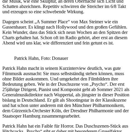
die Musik, wie eine Skulptur, an deren Oberfläche sich Licht und
Schatten abzeichnen. Repetitiv schwirren die Streicher im 6/8 Takt
und erzeugen so eine schwebende Wirkung.
Dagegen scheint „A Summer Place“ von Max Steimer wie ein
Gassenhauer. Es klingt nach Hollywood und den großen Gefühlen.
Kein Wunder, dass das Stück sich neun Wochen an den Spitzen der
Charts gehalten hat. Schon oft im Radio gehört, aber erst an diesem
Abend wird uns klar, wie differenziert und fein getunt es ist.
Patrick Hahn, Foto: Donauer
Patrick Hahn macht in seinem Kurzinterview deutlich, was gute
Filmmusik ausmacht: Sie muss selbstständig stehen können, muss
ohne Bilder auskommen. Und umgekehrt den Filmbildern ihre
Bedeutung geben. Wie in der Duschszene von „Psycho“. Der erst
25jährige Dirigent, Pianist und Komponist geht ab Sommer 2021 als
Generalmusikdirektor nach Wuppertal, als jüngster in dieser Position
bislang in Deutschland. Er gilt als Shootingstar in der Klassikszene
und hat schon unter anderem mit den Münchner Philharmonikern,
dem Gürzenich-Orchester Köln, der Dresdner Philharmonie und der
Staatsoper Hamburg zusammengearbeitet.
Patrick Hahn hat ein Faible für Horror. Das Duschszenen-Stück aus
Hitchcocks „Psycho“ gibt er daher mit besonderem Gruselfaktor.