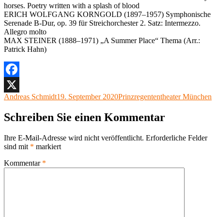
horses. Poetry written with a splash of blood
ERICH WOLFGANG KORNGOLD (1897–1957) Symphonische
Serenade B-Dur, op. 39 für Streichorchester 2. Satz: Intermezzo.
Allegro molto
MAX STEINER (1888–1971) „A Summer Place“ Thema (Arr.:
Patrick Hahn)
Facebook
Autor
Veröffentlicht
Kategorien
Andreas Schmidt
19. September 2020
Prinzregententheater München
X
am
Schreiben Sie einen Kommentar
Ihre E-Mail-Adresse wird nicht veröffentlicht.
Erforderliche Felder
sind mit
*
markiert
Kommentar
*