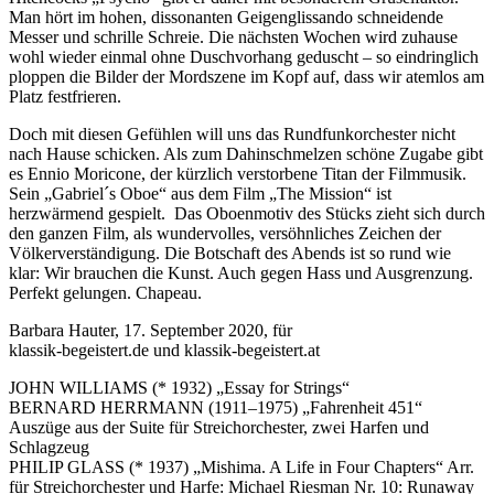
Man hört im hohen, dissonanten Geigenglissando schneidende
Messer und schrille Schreie. Die nächsten Wochen wird zuhause
wohl wieder einmal ohne Duschvorhang geduscht – so eindringlich
ploppen die Bilder der Mordszene im Kopf auf, dass wir atemlos am
Platz festfrieren.
Doch mit diesen Gefühlen will uns das Rundfunkorchester nicht
nach Hause schicken. Als zum Dahinschmelzen schöne Zugabe gibt
es Ennio Moricone, der kürzlich verstorbene Titan der Filmmusik.
Sein „Gabriel´s Oboe“ aus dem Film „The Mission“ ist
herzwärmend gespielt. Das Oboenmotiv des Stücks zieht sich durch
den ganzen Film, als wundervolles, versöhnliches Zeichen der
Völkerverständigung. Die Botschaft des Abends ist so rund wie
klar: Wir brauchen die Kunst. Auch gegen Hass und Ausgrenzung.
Perfekt gelungen. Chapeau.
Barbara Hauter, 17. September 2020, für
klassik-begeistert.de und klassik-begeistert.at
JOHN WILLIAMS (* 1932) „Essay for Strings“
BERNARD HERRMANN (1911–1975) „Fahrenheit 451“
Auszüge aus der Suite für Streichorchester, zwei Harfen und
Schlagzeug
PHILIP GLASS (* 1937) „Mishima. A Life in Four Chapters“ Arr.
für Streichorchester und Harfe: Michael Riesman Nr. 10: Runaway