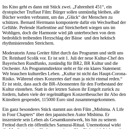
Ins Kino geht es dann mit Stück zwei. „Fahrenheit 451“, ein
dystopischer Truffaut Film: Bürger sollen unmündig bleiben, alle
Bücher werden verbrannt, um das „Glück“ der Menschen zu
schützen. Bernard Herrmann komponierte dafür ein Wechselbad der
Gefühle. Perlende Harfentöne auf Streicherbett wiegen uns im
Wohligen, doch die Harmonie wird jäh unterbrochen von dem
bedrohlich treibenden Herzschlag der Bässe und den hektisch
rhythmisierenden Streichern.
Moderatorin Anna Greiter führt durch das Programm und stellt uns
Dr. Reinhard Scolik vor. Er ist seit 1. Juli der neue Kultur-Chef des
Bayerischen Rundfunks, zuständig für BR2, BR Kultur und die
Orchester. Als Programmdirektor steht er für ein klares Statement:
Wir brauchen kulturelles Leben. „Kultur ist nicht das Haupt-Corona-
Risiko. Während eines Konzertes darf man ja nicht einmal reden.“
Er ist stolz, dass auch die BR-Abonnenten für den Fortbestand der
Kultur einstehen. Statt in der letzten Saison ihr Entgelt zurück zu
fordern, haben viele der regelmäßigen Konzertbesucher ihr Abo den
Künstlern gespendet, 115000 Euro sind zusammengekommen.
Ein ganz besonderes Stück stammt aus dem Film „Mishima. A Life
in Four Chapters“ über den japanischen Autor Mishima. Er
inszenierte sein Leben als Gesamtkunstwerk, bis hin zu seinem
Freitod durch ein öffentliches Samurai-Ritual. Unemotional wirkt