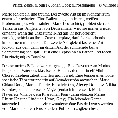
Prisca Zeisel (Louise), Jonah Cook (Drosselmeier). © Wilfried
Marie schläft ein und träumt. Der zweite Akt ist im Kontrast zum
ersten sehr reduziert. Eine Ballettstange im leeren, weißen
Probenraum, es wird trainiert. Marie beobachtet, probiert sich als
Tänzerin aus. Angeleitet von Drosselmeier wird sie immer wieder
ermahnt, wenn das ungestüme Kind aus ihr hervorbricht,
zurückgeschickt an ihren Zuschauerplatz, darf aber zusehends
immer mehr mitmachen. Der zweite Akt gleicht fast einer Art
Kokon, aus dem dann im dritten Akt der schillernde bunte
Schmetterling schlüpft. Er ist eine Explosion an Farben und Ideen.
Ein einzigartiges Tanzfest.
Drosselmeiers Ballette werden gezeigt. Eine Reverenz an Marius
Petipa, den Vater des klassischen Balletts, der hier in elf Mini-
Choreographien zitiert und gewürdigt wird. Eine temperamentvolle
spanische Tänzertruppe tritt auf (wunderschön anzusehen: Maria
Chiara Bono, Marina Duarte, Elisa Mestres, Alexey Dobikov, Nikita
Kirbitov), ein chinesischer Vogel (einfach hinreißend: Marta
Navarrete Villalba), ein Pharaonen-Paar (darin glänzen Maries
Eltern: Kristina Lind und Henry Grey). Ein lebender Garten,
tanzende Leutnants und viele wunderschöne Pas de Deuxs werden
von Marie und dem Nussknacker-Publikum zugleich bestaunt.