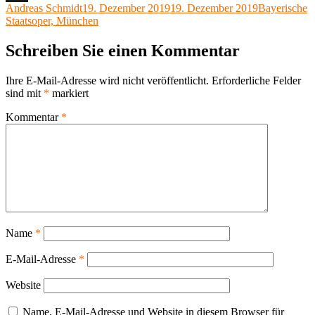
Autor
Veröffentlicht
Kategorien
Andreas Schmidt
19. Dezember 2019
19. Dezember 2019
Bayerische
X
am
Staatsoper, München
Schreiben Sie einen Kommentar
Ihre E-Mail-Adresse wird nicht veröffentlicht.
Erforderliche Felder
sind mit
*
markiert
Kommentar
*
Name
*
E-Mail-Adresse
*
Website
Name, E-Mail-Adresse und Website in diesem Browser für