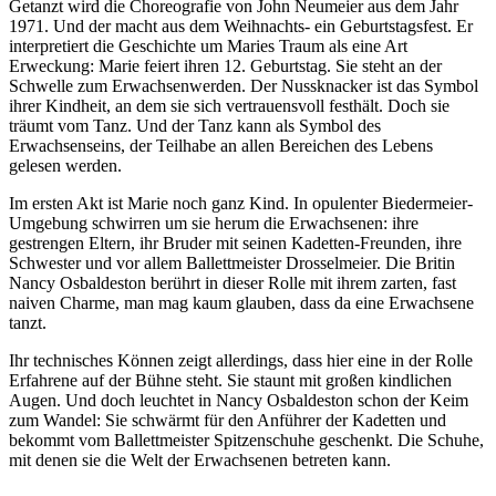
Getanzt wird die Choreografie von John Neumeier aus dem Jahr
1971. Und der macht aus dem Weihnachts- ein Geburtstagsfest. Er
interpretiert die Geschichte um Maries Traum als eine Art
Erweckung: Marie feiert ihren 12. Geburtstag. Sie steht an der
Schwelle zum Erwachsenwerden. Der Nussknacker ist das Symbol
ihrer Kindheit, an dem sie sich vertrauensvoll festhält. Doch sie
träumt vom Tanz. Und der Tanz kann als Symbol des
Erwachsenseins, der Teilhabe an allen Bereichen des Lebens
gelesen werden.
Im ersten Akt ist Marie noch ganz Kind. In opulenter Biedermeier-
Umgebung schwirren um sie herum die Erwachsenen: ihre
gestrengen Eltern, ihr Bruder mit seinen Kadetten-Freunden, ihre
Schwester und vor allem Ballettmeister Drosselmeier. Die Britin
Nancy Osbaldeston berührt in dieser Rolle mit ihrem zarten, fast
naiven Charme, man mag kaum glauben, dass da eine Erwachsene
tanzt.
Ihr technisches Können zeigt allerdings, dass hier eine in der Rolle
Erfahrene auf der Bühne steht. Sie staunt mit großen kindlichen
Augen. Und doch leuchtet in Nancy Osbaldeston schon der Keim
zum Wandel: Sie schwärmt für den Anführer der Kadetten und
bekommt vom Ballettmeister Spitzenschuhe geschenkt. Die Schuhe,
mit denen sie die Welt der Erwachsenen betreten kann.