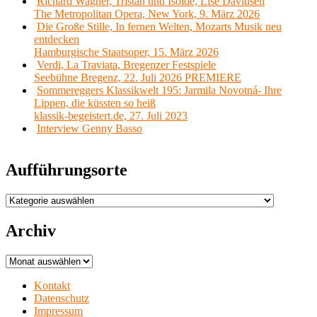
Richard Wagner, Tristan und Isolde, Lise Davidsen
The Metropolitan Opera, New York, 9. März 2026
Die Große Stille, In fernen Welten, Mozarts Musik neu
entdecken
Hamburgische Staatsoper, 15. März 2026
Verdi, La Traviata, Bregenzer Festspiele
Seebühne Bregenz, 22. Juli 2026 PREMIERE
Sommereggers Klassikwelt 195: Jarmila Novotná- Ihre
Lippen, die küssten so heiß
klassik-begeistert.de, 27. Juli 2023
Interview Genny Basso
Aufführungsorte
Aufführungsorte
Archiv
Archiv
Kontakt
Datenschutz
Impressum