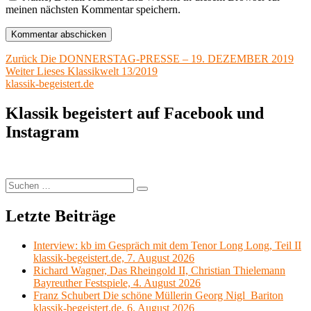
meinen nächsten Kommentar speichern.
Beitragsnavigation
Vorheriger
Zurück
Die DONNERSTAG-PRESSE – 19. DEZEMBER 2019
Nächster
Beitrag:
Weiter
Lieses Klassikwelt 13/2019
Beitrag:
klassik-begeistert.de
Klassik begeistert auf Facebook und
Instagram
Suchen
Suchen
nach:
Letzte Beiträge
Interview: kb im Gespräch mit dem Tenor Long Long, Teil II
klassik-begeistert.de, 7. August 2026
Richard Wagner, Das Rheingold II, Christian Thielemann
Bayreuther Festspiele, 4. August 2026
Franz Schubert Die schöne Müllerin Georg Nigl Bariton
klassik-begeistert.de, 6. August 2026