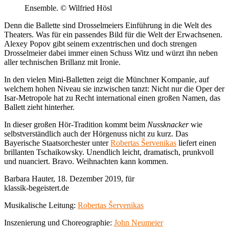
Ensemble. © Wilfried Hösl
Denn die Ballette sind Drosselmeiers Einführung in die Welt des
Theaters. Was für ein passendes Bild für die Welt der Erwachsenen.
Alexey Popov gibt seinem exzentrischen und doch strengen
Drosselmeier dabei immer einen Schuss Witz und würzt ihn neben
aller technischen Brillanz mit Ironie.
In den vielen Mini-Balletten zeigt die Münchner Kompanie, auf
welchem hohen Niveau sie inzwischen tanzt: Nicht nur die Oper der
Isar-Metropole hat zu Recht international einen großen Namen, das
Ballett zieht hinterher.
In dieser großen Hör-Tradition kommt beim
Nussknacker
wie
selbstverständlich auch der Hörgenuss nicht zu kurz. Das
Bayerische Staatsorchester unter
Robertas Šervenikas
liefert einen
brillanten Tschaikowsky. Unendlich leicht, dramatisch, prunkvoll
und nuanciert. Bravo. Weihnachten kann kommen.
Barbara Hauter, 18. Dezember 2019, für
klassik-begeistert.de
Musikalische Leitung:
Robertas Šervenikas
Inszenierung und Choreographie:
John Neumeier