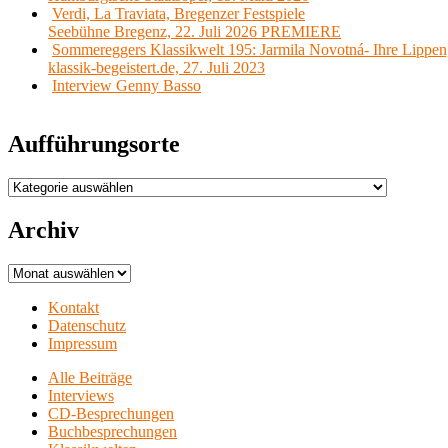
Verdi, La Traviata, Bregenzer Festspiele
Seebühne Bregenz, 22. Juli 2026 PREMIERE
Sommereggers Klassikwelt 195: Jarmila Novotná- Ihre Lippen,
klassik-begeistert.de, 27. Juli 2023
Interview Genny Basso
Aufführungsorte
Aufführungsorte
Archiv
Archiv
Kontakt
Datenschutz
Impressum
Alle Beiträge
Interviews
CD-Besprechungen
Buchbesprechungen