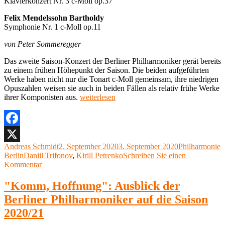
Klavierkonzert Nr. 3 c-Moll op.37
Felix Mendelssohn Bartholdy
Symphonie Nr. 1 c-Moll op.11
von Peter Sommeregger
Das zweite Saison-Konzert der Berliner Philharmoniker gerät bereits
zu einem frühen Höhepunkt der Saison. Die beiden aufgeführten
Werke haben nicht nur die Tonart c-Moll gemeinsam, ihre niedrigen
Opuszahlen weisen sie auch in beiden Fällen als relativ frühe Werke
„Charisma
ihrer Komponisten aus.
weiterlesen
schlägt
Pandemie,
Kirill
Petrenko,
Facebook
Daniil
Autor
Veröffentlicht
Kategorien
Andreas Schmidt
2. September 2020
3. September 2020
Philharmonie
X
Trifnonov,
Schlagwörter
am
Berlin
Daniil Trifonov
,
Kirill Petrenko
Schreiben Sie einen
Philharmonie
zu
Kommentar
Berlin“
Charisma
schlägt
"Komm, Hoffnung": Ausblick der
Pandemie,
Berliner Philharmoniker auf die Saison
Kirill
Petrenko,
2020/21
Daniil