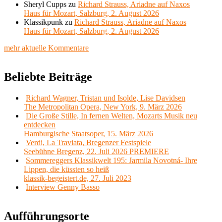
Sheryl Cupps
zu
Richard Strauss, Ariadne auf Naxos
Haus für Mozart, Salzburg, 2. August 2026
Klassikpunk
zu
Richard Strauss, Ariadne auf Naxos
Haus für Mozart, Salzburg, 2. August 2026
mehr aktuelle Kommentare
Beliebte Beiträge
Richard Wagner, Tristan und Isolde, Lise Davidsen
The Metropolitan Opera, New York, 9. März 2026
Die Große Stille, In fernen Welten, Mozarts Musik neu
entdecken
Hamburgische Staatsoper, 15. März 2026
Verdi, La Traviata, Bregenzer Festspiele
Seebühne Bregenz, 22. Juli 2026 PREMIERE
Sommereggers Klassikwelt 195: Jarmila Novotná- Ihre
Lippen, die küssten so heiß
klassik-begeistert.de, 27. Juli 2023
Interview Genny Basso
Aufführungsorte