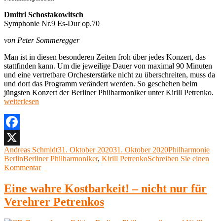
Dmitri Schostakowitsch
Symphonie Nr.9 Es-Dur op.70
von Peter Sommeregger
Man ist in diesen besonderen Zeiten froh über jedes Konzert, das
stattfinden kann. Um die jeweilige Dauer von maximal 90 Minuten
und eine vertretbare Orchesterstärke nicht zu überschreiten, muss da
und dort das Programm verändert werden. So geschehen beim
„B
jüngsten Konzert der Berliner Philharmoniker unter Kirill Petrenko.
Ph
weiterlesen
Ki
Pe
Ph
Be
Facebook
29
Autor
Veröffentlicht
Kategorien
Andreas Schmidt
31. Oktober 2020
31. Oktober 2020
Philharmonie
X
Ok
Schlagwörter
am
Berlin
Berliner Philharmoniker
,
Kirill Petrenko
Schreiben Sie einen
20
zu
Kommentar
Berliner
Philharmoniker,
Eine wahre Kostbarkeit! – nicht nur für
Kirill
Verehrer Petrenkos
Petrenko,
Philharmonie
Berlin,