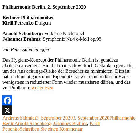
Philharmonie Berlin, 2. September 2020
Berliner Philharmoniker
Kirill Petrenko
Dirigent
Arnold Schönberg:
Verklärte Nacht op.4
Johannes Brahms:
Symphonie Nr.4 e-Moll op.98
von Peter Sommeregger
Das Hygiene-Konzept der Philharmonie Berlin ist geradezu
akribisch ausgefeilt. Hier hat man sich wirklich Gedanken gemacht,
um das Ansteckungs-Risiko der Besucher zu minimieren. Dies ist
natürlich nicht ganz ohne Eigennutz, so will man in diesem Haus
wenigstens in reduzierter Form wieder musizieren dürfen, und das
„Applaus
vor Publikum.
weiterlesen
und
Bravos
für
Petrenko
Facebook
–
Autor
Veröffentlicht
Kategorien
Andreas Schmidt
3. September 2020
3. September 2020
Philharmonie
X
fast
Schlagwörter
am
Berlin
Arnold Schönberg
,
Johannes Brahms
,
Kirill
wie
zu
Petrenko
Schreiben Sie einen Kommentar
im
Applaus
voll