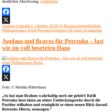
„CD-
deutlichen Abschwung.
weiterlesen
Besprechung:
Edition
Berliner
Philharmoniker
Facebook
und
Autor
Veröffentlicht
Kategorien
Schlagwörter
Andreas Schmidt
11. Oktober 2020
CD-Besprechungen
Berliner
X
Kirill
am
zu
Philharmoniker
,
Kirill Petrenko
Schreiben Sie einen Kommentar
Petrenko“
CD-
Bespr
Applaus und Bravos für Petrenko – fast
Editio
wie im voll besetzten Haus
Berlin
Philh
und
Kirill
Petre
Facebook
X
Foto: © Monika Rittershaus
„So hat man Brahms wahrhaftig noch nie gehört! Kirill
Petrenko lässt einen an seiner Entdeckungsreise durch die
Partitur teilhaben und ermöglicht so einen neuen Blick darauf.
Betreutes Hören, sozusagen.“