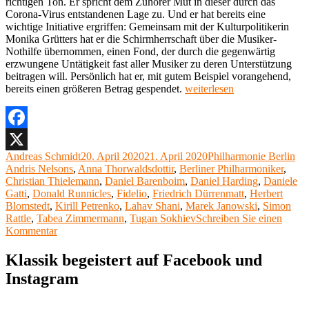
richtigen Ton. Er spricht dem Zuhörer Mut in dieser durch das
Corona-Virus entstandenen Lage zu. Und er hat bereits eine
wichtige Initiative ergriffen: Gemeinsam mit der Kulturpolitikerin
Monika Grütters hat er die Schirmherrschaft über die Musiker-
Nothilfe übernommen, einen Fond, der durch die gegenwärtig
erzwungene Untätigkeit fast aller Musiker zu deren Unterstützung
beitragen will. Persönlich hat er, mit gutem Beispiel vorangehend,
„Berliner
bereits einen größeren Betrag gespendet.
weiterlesen
Philharmoniker,
Kirill
Petrenko,
Vorschau
Facebook
Saison
Autor
Veröffentlicht
Kategorien
Sch
Andreas Schmidt
20. April 2020
21. April 2020
Philharmonie Berlin
X
2020/21“
am
Andris Nelsons
,
Anna Thorwaldsdottir
,
Berliner Philharmoniker
,
Christian Thielemann
,
Daniel Barenboim
,
Daniel Harding
,
Daniele
Gatti
,
Donald Runnicles
,
Fidelio
,
Friedrich Dürrenmatt
,
Herbert
Blomstedt
,
Kirill Petrenko
,
Lahav Shani
,
Marek Janowski
,
Simon
Rattle
,
Tabea Zimmermann
,
Tugan Sokhiev
Schreiben Sie einen
zu
Kommentar
Berliner
Philharmoniker,
Klassik begeistert auf Facebook und
Kirill
Instagram
Petrenko,
Vorschau
Saison