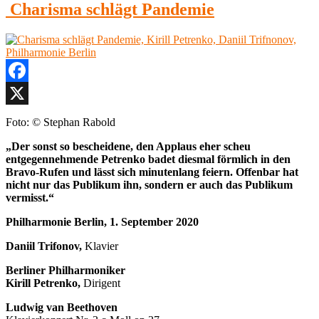
und
Charisma schlägt Pandemie
besetzten
Bravos
Haus
für
Philharmonie
Petrenko
Berlin“
–
fast
wie
Facebook
im
voll
X
besetzten
Foto: © Stephan Rabold
Haus
Philharmonie
„Der sonst so bescheidene, den Applaus eher scheu
Berlin
entgegennehmende Petrenko badet diesmal förmlich in den
Bravo-Rufen und lässt sich minutenlang feiern. Offenbar hat
nicht nur das Publikum ihn, sondern er auch das Publikum
vermisst.“
Philharmonie Berlin, 1. September 2020
Daniil Trifonov,
Klavier
Berliner Philharmoniker
Kirill Petrenko,
Dirigent
Ludwig van Beethoven