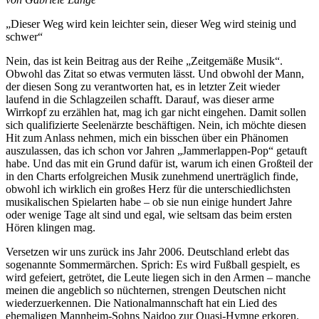
„Dieser Weg wird kein leichter sein, dieser Weg wird steinig und
schwer“
Nein, das ist kein Beitrag aus der Reihe „Zeitgemäße Musik“.
Obwohl das Zitat so etwas vermuten lässt. Und obwohl der Mann,
der diesen Song zu verantworten hat, es in letzter Zeit wieder
laufend in die Schlagzeilen schafft. Darauf, was dieser arme
Wirrkopf zu erzählen hat, mag ich gar nicht eingehen. Damit sollen
sich qualifizierte Seelenärzte beschäftigen. Nein, ich möchte diesen
Hit zum Anlass nehmen, mich ein bisschen über ein Phänomen
auszulassen, das ich schon vor Jahren „Jammerlappen-Pop“ getauft
habe. Und das mit ein Grund dafür ist, warum ich einen Großteil der
in den Charts erfolgreichen Musik zunehmend unerträglich finde,
obwohl ich wirklich ein großes Herz für die unterschiedlichsten
musikalischen Spielarten habe – ob sie nun einige hundert Jahre
oder wenige Tage alt sind und egal, wie seltsam das beim ersten
Hören klingen mag.
Versetzen wir uns zurück ins Jahr 2006. Deutschland erlebt das
sogenannte Sommermärchen. Sprich: Es wird Fußball gespielt, es
wird gefeiert, getrötet, die Leute liegen sich in den Armen – manche
meinen die angeblich so nüchternen, strengen Deutschen nicht
wiederzuerkennen. Die Nationalmannschaft hat ein Lied des
„La
ehemaligen Mannheim-Sohns Naidoo zur Quasi-Hymne erkoren.