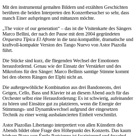
Mit den instrumental gemalten Bildern und erzählten Geschichten
berühren die beiden Interpreten den Konzertbesucher so sehr, dass
manch Einer aufspringen und mittanzen möchte.
„The voice of our generation“ – das ist die Visitenkarte des Sängers
Marco Bellini, der nach der Pause mit dem 2004 gegründeten
Orquestra Típica El Afronte
in die tanz-kompatible, dramatische und
kraftvoll-kompakte Version des Tango Nuevo von Astor Piazolla
führt.
Die Stücke sind kurz, die fliegenden Wechsel der Emotionen
herausfordernd. Genau wie der Einsatz der Verstärker und des
Mikrofons für den Sänger: Marco Bellinis samtige Stimme kommt
bei den oberen Rängen der Elphi nicht an.
Die außergewöhliche Kombination aus drei Bandoneons, drei
Geigen, Cello, Bass und Klavier ist an diesem Abend auch für das
Orchester selbst eine Herausforderung: Es ist schwierig, aufeinander
zu hören und Einsätze gut zu platzieren, wenn die Energie der
Stimmungs- und Dynamikwechsel aufgrund der eingesetzen
Technik zu einer wenig ausbalancierten Einheit verschmilzt.
Astor Piazollas Libertango interpretiert von allen Künstlern des
Abends bildet ohne Frage den Höhepunkt des Konzerts. Das kaum
hörbare Piano von Émile Parisienne ist faszinierend und fesselnd.