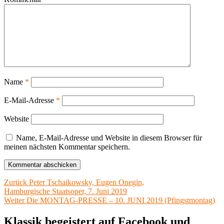
Name
*
E-Mail-Adresse
*
Website
Name, E-Mail-Adresse und Website in diesem Browser für
meinen nächsten Kommentar speichern.
Beitragsnavigation
Vorheriger
Zurück
Peter Tschaikowsky, Eugen Onegin,
Beitrag:
Hamburgische Staatsoper, 7. Juni 2019
Nächster
Weiter
Die MONTAG-PRESSE – 10. JUNI 2019 (Pfingstmontag)
Beitrag:
Klassik begeistert auf Facebook und