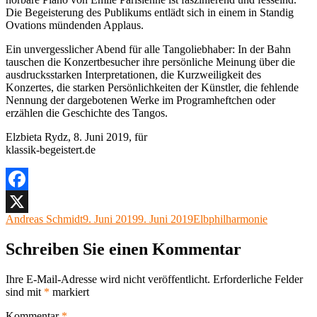
Die Begeisterung des Publikums entlädt sich in einem in Standig
Ovations mündenden Applaus.
Ein unvergesslicher Abend für alle Tangoliebhaber: In der Bahn
tauschen die Konzertbesucher ihre persönliche Meinung über die
ausdrucksstarken Interpretationen, die Kurzweiligkeit des
Konzertes, die starken Persönlichkeiten der Künstler, die fehlende
Nennung der dargebotenen Werke im Programheftchen oder
erzählen die Geschichte des Tangos.
Elzbieta Rydz, 8. Juni 2019, für
klassik-begeistert.de
Facebook
Autor
Veröffentlicht
Kategorien
Andreas Schmidt
9. Juni 2019
9. Juni 2019
Elbphilharmonie
X
am
Schreiben Sie einen Kommentar
Ihre E-Mail-Adresse wird nicht veröffentlicht.
Erforderliche Felder
sind mit
*
markiert
Kommentar
*