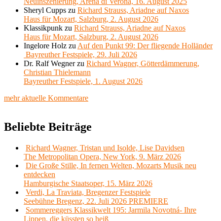
Neuinszenierung, Arena di Verona, 16. August 2025
Sheryl Cupps
zu
Richard Strauss, Ariadne auf Naxos
Haus für Mozart, Salzburg, 2. August 2026
Klassikpunk
zu
Richard Strauss, Ariadne auf Naxos
Haus für Mozart, Salzburg, 2. August 2026
Ingelore Holz
zu
Auf den Punkt 99: Der fliegende Holländer
Bayreuther Festspiele, 29. Juli 2026
Dr. Ralf Wegner
zu
Richard Wagner, Götterdämmerung,
Christian Thielemann
Bayreuther Festspiele, 1. August 2026
mehr aktuelle Kommentare
Beliebte Beiträge
Richard Wagner, Tristan und Isolde, Lise Davidsen
The Metropolitan Opera, New York, 9. März 2026
Die Große Stille, In fernen Welten, Mozarts Musik neu
entdecken
Hamburgische Staatsoper, 15. März 2026
Verdi, La Traviata, Bregenzer Festspiele
Seebühne Bregenz, 22. Juli 2026 PREMIERE
Sommereggers Klassikwelt 195: Jarmila Novotná- Ihre
Lippen, die küssten so heiß