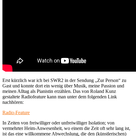
Erst kürzlich war ich bei SWR2 in der Sendung „Zur Person“ zu
Gast und konnte dort ein wenig über Musik, meine Passion und
meinen Alltag als Pianistin erzählen. Das von Roland Kunz
gestaltete Radiofeature kann man unter dem folgenden Link
nachhören:
Radio-Feature
In Zeiten von freiwilliger oder unfreiwilliger Isolation; von
vermehrter Heim-Anwesenheit, wo einem die Zeit oft sehr lang ist,
ist das eine willkommene Abwechslung, die den (künstlerischen)