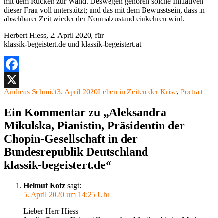
mit dem Rücken zur Wand. Deswegen gehören solche Initiativen
dieser Frau voll unterstützt; und das mit dem Bewusstsein, dass in
absehbarer Zeit wieder der Normalzustand einkehren wird.
Herbert Hiess, 2. April 2020, für
klassik-begeistert.de und klassik-begeistert.at
Facebook
Autor
Veröffentlicht
Kategorien
Andreas Schmidt
3. April 2020
Leben in Zeiten der Krise
,
Portrait
X
am
Ein Kommentar zu „Aleksandra
Mikulska, Pianistin, Präsidentin der
Chopin-Gesellschaft in der
Bundesrepublik Deutschland
klassik-begeistert.de“
Helmut Kotz
sagt:
5. April 2020 um 14:25 Uhr
Lieber Herr Hiess