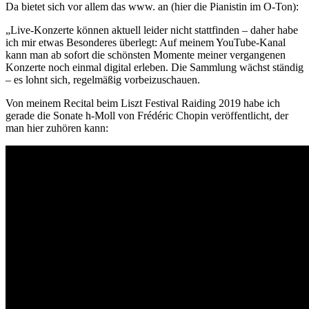
Da bietet sich vor allem das www. an (hier die Pianistin im O-Ton):
„Live-Konzerte können aktuell leider nicht stattfinden – daher habe
ich mir etwas Besonderes überlegt: Auf meinem YouTube-Kanal
kann man ab sofort die schönsten Momente meiner vergangenen
Konzerte noch einmal digital erleben. Die Sammlung wächst ständig
– es lohnt sich, regelmäßig vorbeizuschauen.
Von meinem Recital beim Liszt Festival Raiding 2019 habe ich
gerade die Sonate h-Moll von Frédéric Chopin veröffentlicht, der
man hier zuhören kann: