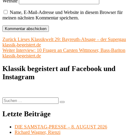
Website
Name, E-Mail-Adresse und Website in diesem Browser für
meinen nächsten Kommentar speichern.
Beitragsnavigation
Vorheriger
Zurück
Lieses Klassikwelt 29: Bayreuth-Absage – der Supergau
Beitrag:
klassik-begeistert.de
Nächster
Weiter
Interview: 10 Fragen an Carsten Wittmoser, Bass-Bariton
Beitrag:
klassik-begeistert.de
Klassik begeistert auf Facebook und
Instagram
Suchen
Suchen
nach:
Letzte Beiträge
DIE SAMSTAG-PRESSE – 8. AUGUST 2026
Richard Wagner, Rienzi