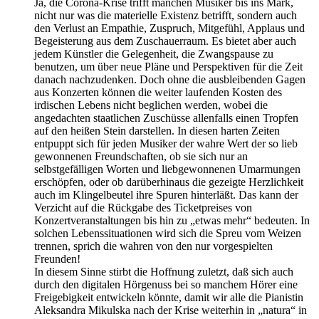
Ja, die Corona-Krise trifft manchen Musiker bis ins Mark,
nicht nur was die materielle Existenz betrifft, sondern auch
den Verlust an Empathie, Zuspruch, Mitgefühl, Applaus und
Begeisterung aus dem Zuschauerraum. Es bietet aber auch
jedem Künstler die Gelegenheit, die Zwangspause zu
benutzen, um über neue Pläne und Perspektiven für die Zeit
danach nachzudenken. Doch ohne die ausbleibenden Gagen
aus Konzerten können die weiter laufenden Kosten des
irdischen Lebens nicht beglichen werden, wobei die
angedachten staatlichen Zuschüsse allenfalls einen Tropfen
auf den heißen Stein darstellen. In diesen harten Zeiten
entpuppt sich für jeden Musiker der wahre Wert der so lieb
gewonnenen Freundschaften, ob sie sich nur an
selbstgefälligen Worten und liebgewonnenen Umarmungen
erschöpfen, oder ob darüberhinaus die gezeigte Herzlichkeit
auch im Klingelbeutel ihre Spuren hinterläßt. Das kann der
Verzicht auf die Rückgabe des Ticketpreises von
Konzertveranstaltungen bis hin zu „etwas mehr“ bedeuten. In
solchen Lebenssituationen wird sich die Spreu vom Weizen
trennen, sprich die wahren von den nur vorgespielten
Freunden!
In diesem Sinne stirbt die Hoffnung zuletzt, daß sich auch
durch den digitalen Hörgenuss bei so manchem Hörer eine
Freigebigkeit entwickeln könnte, damit wir alle die Pianistin
Aleksandra Mikulska nach der Krise weiterhin in „natura“ in