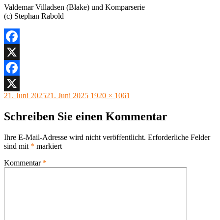
Valdemar Villadsen (Blake) und Komparserie
(c) Stephan Rabold
Facebook
X
Facebook
Veröffentlicht
Originalgröße
21. Juni 2025
21. Juni 2025
1920 × 1061
X
am
Schreiben Sie einen Kommentar
Ihre E-Mail-Adresse wird nicht veröffentlicht.
Erforderliche Felder
sind mit
*
markiert
Kommentar
*