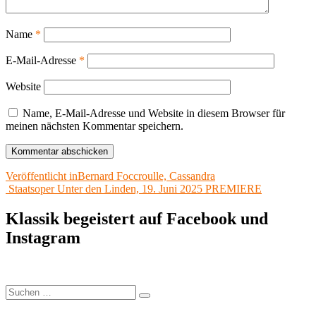
Name
*
E-Mail-Adresse
*
Website
Name, E-Mail-Adresse und Website in diesem Browser für
meinen nächsten Kommentar speichern.
Beitragsnavigation
Veröffentlicht in
Bernard Foccroulle, Cassandra
Staatsoper Unter den Linden, 19. Juni 2025 PREMIERE
Klassik begeistert auf Facebook und
Instagram
Suchen
Suchen
nach: