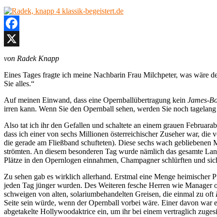
Facebook
X
von Radek Knapp
Eines Tages fragte ich meine Nachbarin Frau Milchpeter, was wäre der
Sie alles.“
Auf meinen Einwand, dass eine Opernballübertragung kein
James-B
irren kann. Wenn Sie den Opernball sehen, werden Sie noch tagelang u
Also tat ich ihr den Gefallen und schaltete an einem grauen Februar
dass ich einer von sechs Millionen österreichischer Zuseher war, di
die gerade am Fließband schufteten). Diese sechs wach gebliebenen M
strömten. An diesem besonderen Tag wurde nämlich das gesamte Land 
Plätze in den Opernlogen einnahmen, Champagner schlürften und sich
Zu sehen gab es wirklich allerhand. Erstmal eine Menge heimischer Pr
jeden Tag jünger wurden. Des Weiteren fesche Herren wie Manager od
schweigen von alten, solariumbehandelten Greisen, die einmal zu oft
Seite sein würde, wenn der Opernball vorbei wäre. Einer davon war e
abgetakelte Hollywoodaktrice ein, um ihr bei einem vertraglich zuges