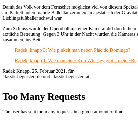
Damit das Volk vor dem Fernseher möglichst viel von diesem Spektake
am Parkett unterernährte Balletttänzerinnen „majestätisch der Gravit
Lieblingsfußballer schwul war.
Zum Schluss wurde der Opernball mit einer Kamerafahrt durch die mü
ärztliche Betreuung. Gegen 3 Uhr in der Nacht wurden die Kameras s
zusammen, ins Bett.
Radek, knapp 3: Wie pinkelt man neben Plácido Domingo?
Radek, knapp 1: Wie man einer Kuh Whiskey gibt – meine Bege
Radek Knapp, 25. Februar 2021, für
klassik-begeistert.de und klassik-begeistert.at