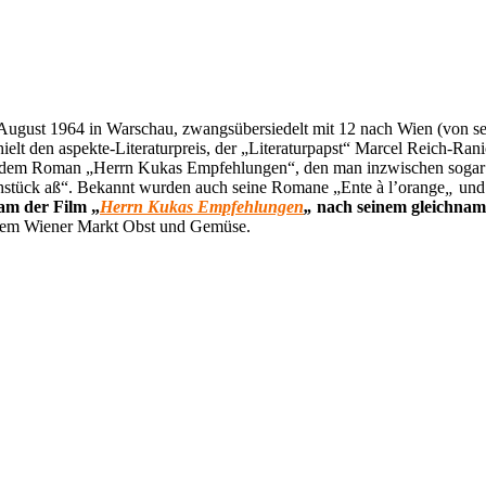
 August 1964 in Warschau, zwangsübersiedelt mit 12 nach Wien (von sei
ielt den aspekte-Literaturpreis, der „Literaturpapst“ Marcel Reich-Ra
h auf dem Roman „Herrn Kukas Empfehlungen“, den man inzwischen sogar
stück aß“. Bekannt wurden auch seine Romane „Ente à l’orange
„
und 
am der Film „
Herrn Kukas Empfehlungen
„
nach seinem gleichnami
einem Wiener Markt Obst und Gemüse.