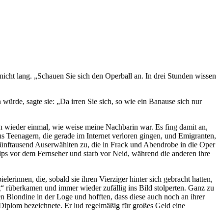
nicht lang. „Schauen Sie sich den Operball an. In drei Stunden wissen
 würde, sagte sie: „Da irren Sie sich, so wie ein Banause sich nur
h wieder einmal, wie weise meine Nachbarin war. Es fing damit an,
s Teenagern, die gerade im Internet verloren gingen, und Emigranten,
fünftausend Auserwählten zu, die in Frack und Abendrobe in die Oper
ips vor dem Fernseher und starb vor Neid, während die anderen ihre
rinnen, die, sobald sie ihren Vierziger hinter sich gebracht hatten,
“ rüberkamen und immer wieder zufällig ins Bild stolperten. Ganz zu
en Blondine in der Loge und hofften, dass diese auch noch an ihrer
Diplom bezeichnete. Er lud regelmäßig für großes Geld eine