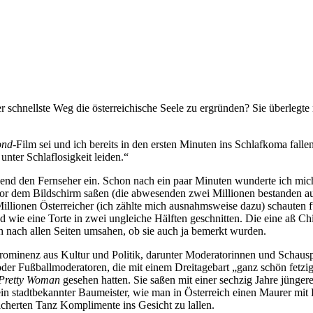
 schnellste Weg die österreichische Seele zu ergründen? Sie überlegte 
ond
-Film sei und ich bereits in den ersten Minuten ins Schlafkoma fallen
nter Schlaflosigkeit leiden.“
abend den Fernseher ein. Schon nach ein paar Minuten wunderte ich mic
e vor dem Bildschirm saßen (die abwesenden zwei Millionen bestanden au
illionen Österreicher (ich zählte mich ausnahmsweise dazu) schauten 
wie eine Torte in zwei ungleiche Hälften geschnitten. Die eine aß Ch
 nach allen Seiten umsahen, ob sie auch ja bemerkt wurden.
ominenz aus Kultur und Politik, darunter Moderatorinnen und Schauspiele
er Fußballmoderatoren, die mit einem Dreitagebart „ganz schön fetzig
Pretty Woman
gesehen hatten. Sie saßen mit einer sechzig Jahre jünger
in stadtbekannter Baumeister, wie man in Österreich einen Maurer mit 
icherten Tanz Komplimente ins Gesicht zu lallen.