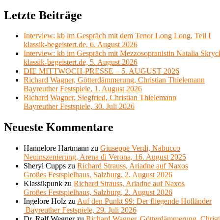
nach:
Letzte Beiträge
Interview: kb im Gespräch mit dem Tenor Long Long, Teil I
klassik-begeistert.de, 6. August 2026
Interview: kb im Gespräch mit Mezzosopranistin Natalia Skryc
klassik-begeistert.de, 5. August 2026
DIE MITTWOCH-PRESSE – 5. AUGUST 2026
Richard Wagner, Götterdämmerung, Christian Thielemann
Bayreuther Festspiele, 1. August 2026
Richard Wagner, Siegfried, Christian Thielemann
Bayreuther Festspiele, 30. Juli 2026
Neueste Kommentare
Hannelore Hartmann
zu
Giuseppe Verdi, Nabucco
Neuinszenierung, Arena di Verona, 16. August 2025
Sheryl Cupps
zu
Richard Strauss, Ariadne auf Naxos
Großes Festspielhaus, Salzburg, 2. August 2026
Klassikpunk
zu
Richard Strauss, Ariadne auf Naxos
Großes Festspielhaus, Salzburg, 2. August 2026
Ingelore Holz
zu
Auf den Punkt 99: Der fliegende Holländer
Bayreuther Festspiele, 29. Juli 2026
Dr. Ralf Wegner
zu
Richard Wagner, Götterdämmerung, Christ