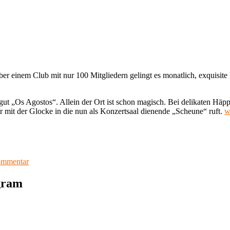
ber einem Club mit nur 100 Mitgliedern gelingt es monatlich, exquisit
ut „Os Agostos“. Allein der Ort ist schon magisch. Bei delikaten Häp
„
 mit der Glocke in die nun als Konzertsaal dienende „Scheune“ ruft.
w
d
S
(
),
K
zu
ommentar
M
Cristian
(
de
agram
O
Sá
A
(Violine
A
),
P
Keigo
1
Mukawa