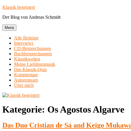
Zum
Klassik begeistert
Inhalt
Der Blog von Andreas Schmidt
springen
Menü
Alle Beiträge
Interviews
CD-Besprechungen
Buchbesprechungen
Klassikwelten
Meine Lieblingsmusik
Das Klassik-Quiz
Kommentare
Autorenteam
Über mich
Kategorie:
Os Agostos Algarve
Das Duo Cristian de Sá and Keigo Mukawa 