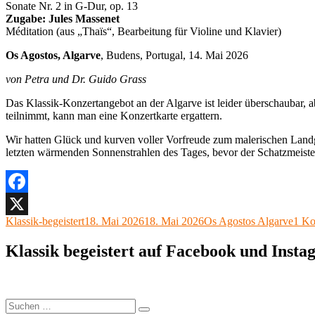
Sonate Nr. 2 in G-Dur, op. 13
Zugabe: Jules Massenet
Méditation (aus „Thaïs“, Bearbeitung für Violine und Klavier)
Os Agostos, Algarve
, Budens, Portugal, 14. Mai 2026
von Petra und Dr. Guido Grass
Das Klassik-Konzertangebot an der Algarve ist leider überschaubar, a
teilnimmt, kann man eine Konzertkarte ergattern.
Wir hatten Glück und kurven voller Vorfreude zum malerischen Landg
letzten wärmenden Sonnenstrahlen des Tages, bevor der Schatzmeister
Facebook
Autor
Veröffentlicht
Kategorien
Klassik-begeistert
18. Mai 2026
18. Mai 2026
Os Agostos Algarve
1 K
X
am
Klassik begeistert auf Facebook und Inst
Suchen
Suchen