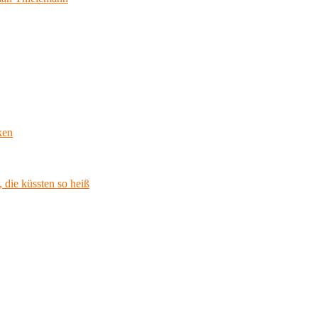
ken
 die küssten so heiß