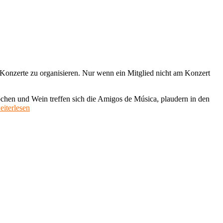
e Konzerte zu organisieren. Nur wenn ein Mitglied nicht am Konzert
pchen und Wein treffen sich die Amigos de Música, plaudern in den
Cristian
eiterlesen
e
á
Violine
eigo
ukawa
Klavier)
s
gostos,
lgarve,
ortugal,
4.