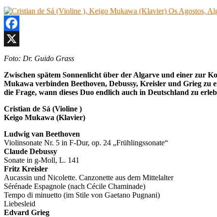
Facebook
X
Foto: Dr. Guido Grass
Zwischen spätem Sonnenlicht über der Algarve und einer zur Ko
Mukawa verbinden Beethoven, Debussy, Kreisler und Grieg zu ei
die Frage, wann dieses Duo endlich auch in Deutschland zu erlebe
Cristian de Sá (Violine )
Keigo Mukawa (Klavier)
Ludwig van Beethoven
Violinsonate Nr. 5 in F-Dur, op. 24 „Frühlingssonate“
Claude Debussy
Sonate in g-Moll, L. 141
Fritz Kreisler
Aucassin und Nicolette. Canzonette aus dem Mittelalter
Sérénade Espagnole (nach Cécile Chaminade)
Tempo di minuetto (im Stile von Gaetano Pugnani)
Liebesleid
Edvard Grieg