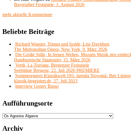
Bayreuther Festspiele, 1. August 2026
mehr aktuelle Kommentare
Beliebte Beiträge
Richard Wagner, Tristan und Isolde, Lise Davidsen
The Metropolitan Opera, New York, 9. März 2026
Die Große Stille, In fernen Welten, Mozarts Musik neu entdec
Hamburgische Staatsoper, 15. März 2026
Verdi, La Traviata, Bregenzer Festspiele
Seebühne Bregenz, 22. Juli 2026 PREMIERE
Sommereggers Klassikwelt 195: Jarmila Novotná- Ihre Lippen,
klassik-begeistert.de, 27. Juli 2023
Interview Genny Basso
Aufführungsorte
Aufführungsorte
Archiv