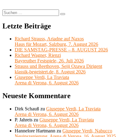
aus
Wien“
Theater
Suchen
Suchen
Casino
nach:
Zug,
Letzte Beiträge
10.
Mai
2026
Richard Strauss, Ariadne auf Naxos
Haus für Mozart, Salzburg, 7. August 2026
DIE SAMSTAG-PRESSE – 8. AUGUST 2026
Richard Wagner, Rienzi
Bayreuther Festspiele, 26. Juli 2026
Strauss und Beethoven, Seiji Ozawa Dirigent
klassik-begeistert.de, 8. August 2026
Giuseppe Verdi, La Traviata
Arena di Verona, 6. August 2026
Neueste Kommentare
Dirk Schauß
zu
Giuseppe Verdi, La Traviata
Arena di Verona, 6. August 2026
P. Jahreis
zu
Giuseppe Verdi, La Traviata
Arena di Verona, 6. August 2026
Hannelore Hartmann
zu
Giuseppe Verdi, Nabucco
Neuinszenierung, Arena di Verona, 16. August 2025