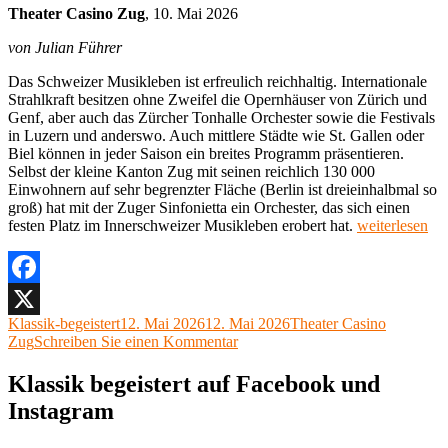
Theater Casino Zug
, 10. Mai 2026
von Julian Führer
Das Schweizer Musikleben ist erfreulich reichhaltig. Internationale
Strahlkraft besitzen ohne Zweifel die Opernhäuser von Zürich und
Genf, aber auch das Zürcher Tonhalle Orchester sowie die Festivals
in Luzern und anderswo. Auch mittlere Städte wie St. Gallen oder
Biel können in jeder Saison ein breites Programm präsentieren.
Selbst der kleine Kanton Zug mit seinen reichlich 130 000
Einwohnern auf sehr begrenzter Fläche (Berlin ist dreieinhalbmal so
groß) hat mit der Zuger Sinfonietta ein Orchester, das sich einen
„Zuger
festen Platz im Innerschweizer Musikleben erobert hat.
weiterlesen
Sinfonietta,
Daniel
Huppert,
„Grüße
Facebook
aus
Autor
Veröffentlicht
Kategorien
Klassik-begeistert
12. Mai 2026
12. Mai 2026
Theater Casino
X
Wien“
am
zu
Zug
Schreiben Sie einen Kommentar
Theater
Zuger
Casino
Sinfonietta,
Klassik begeistert auf Facebook und
Zug,
Daniel
10.
Instagram
Huppert,
Mai
„Grüße
2026“