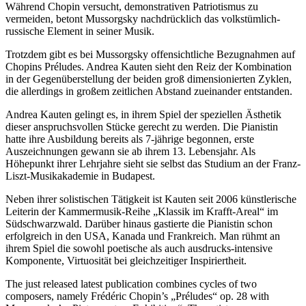
Während Chopin versucht, demonstrativen Patriotismus zu
vermeiden, betont Mussorgsky nachdrücklich das volkstümlich-
russische Element in seiner Musik.
Trotzdem gibt es bei Mussorgsky offensichtliche Bezugnahmen auf
Chopins Préludes. Andrea Kauten sieht den Reiz der Kombination
in der Gegenüberstellung der beiden groß dimensionierten Zyklen,
die allerdings in großem zeitlichen Abstand zueinander entstanden.
Andrea Kauten gelingt es, in ihrem Spiel der speziellen Ästhetik
dieser anspruchsvollen Stücke gerecht zu werden. Die Pianistin
hatte ihre Ausbildung bereits als 7-jährige begonnen, erste
Auszeichnungen gewann sie ab ihrem 13. Lebensjahr. Als
Höhepunkt ihrer Lehrjahre sieht sie selbst das Studium an der Franz-
Liszt-Musikakademie in Budapest.
Neben ihrer solistischen Tätigkeit ist Kauten seit 2006 künstlerische
Leiterin der Kammermusik-Reihe „Klassik im Krafft-Areal“ im
Südschwarzwald. Darüber hinaus gastierte die Pianistin schon
erfolgreich in den USA, Kanada und Frankreich. Man rühmt an
ihrem Spiel die sowohl poetische als auch ausdrucks-intensive
Komponente, Virtuosität bei gleichzeitiger Inspiriertheit.
The just released latest publication combines cycles of two
composers, namely Frédéric Chopin’s „Préludes“ op. 28 with