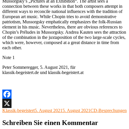
Mussorgsky’s „Pictures at an Exhibition“. The artist sees a
connection between these works in that both composers attempt in
different ways to reconcile national influences with the tradition of
European art music. While Chopin tries to avoid demonstrative
patriotism, Mussorgsky emphatically emphasizes the folk-Russian
element in his music. Nevertheless, there are obvious references to
Chopin’s Préludes in Mussorgsky. Andrea Kauten sees the attraction
of the combination in the juxtaposition of the two large-scale cycles,
which were, however, composed at a great distance in time from
each other.
Note 1
Peter Sommeregger, 5. August 2021, für
klassik-begeistert.de und klassik-begeistert.at
Facebook
Autor
Veröffentlicht
Kategorien
Klassik-begeistert
5. August 2021
5. August 2021
CD-Besprechungen
X
am
Schreiben Sie einen Kommentar