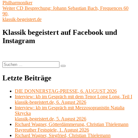
Beitrag:
Philharmoniker
Nächster
Weiter
CD Besprechung: Johann Sebastian Bach, Frequences 60
Beitrag:
90,
klassik-begeistert.de
Klassik begeistert auf Facebook und
Instagram
Suchen
Suchen
nach:
Letzte Beiträge
DIE DONNERSTAG-PRESSE, 6. AUGUST 2026
Interview: kb im Gespräch mit dem Tenor Long Long, Teil I
klassik-begeistert.de, 6. August 2026
Interview: kb im Gespräch mit Mezzosopranistin Natalia
Skrycka
klassik-begeistert.de, 5. August 2026
Richard Wagner, Götterdämmerung, Christian Thielemann
Bayreuther Festspiele, 1. August 2026
Richard Wagner, Siegfried, Christian Thielemann