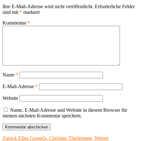
Ihre E-Mail-Adresse wird nicht veröffentlicht.
Erforderliche Felder
sind mit
*
markiert
Kommentar
*
Name
*
E-Mail-Adresse
*
Website
Name, E-Mail-Adresse und Website in diesem Browser für
meinen nächsten Kommentar speichern.
Beitragsnavigation
Vorheriger
Zurück
Elīna Garanča, Christian Thielemann, Wiener