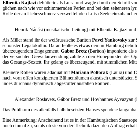
Elbenita Kajtazi
debütierte als Luisa und wagte damit den Schritt vo
glichen nach wie vor schimmernden Perlen und bei den selteneren ly
Rolle der an Liebesschmerz verzweifelnden Luisa Seele einzuhauche
Henrik Nánási (musikalische Leitung) mit Elbenita Kajtazi un
Als Miller stand ihr der weißrussische Bariton
Pavel Yankovsky
zur 
schönster Legatokultur. Daran fehlte es etwas dem in Hamburg debü
überzeugendem Engagement.
Gabor Bretz
(Bariton) imponierte als s
der versuchten Gewaltanwendung zählte zu den Höhepunkten der Op
das Gesangs-Sextett. Ihr gelang es überzeugend, mit stimmlichen Mit
Kleinere Rollen waren adäquat mit
Mariana Poltorak
(Laura) und
C
nach vorn offen konzipierten Bühnenräumen akustisch unterstützten
indes durchaus dynamisch abgestufter ausfallen können.
Alexander Roslavets, Gábor Bretz und Hovhannes Ayvazyan 
Das Publikum des allenfalls halb besetzten Hauses spendete langanhal
Eine Anmerkung: Anscheinend ist es in der Hamburgischen Staatsoper
noch einmal zu, so als ob sie von der Technik dazu den Auftrag erhal