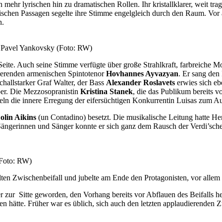
n mehr lyrischen hin zu dramatischen Rollen. Ihr kristallklarer, weit tr
rischen Passagen segelte ihre Stimme engelgleich durch den Raum. Vor
n.
d Pavel Yankovsky (Foto: RW)
Seite. Auch seine Stimme verfügte über große Strahlkraft, farbreiche M
tierenden armenischen Spintotenor
Hovhannes Ayvazyan
. Er sang den
challstarker Graf Walter, der Bass
Alexander Roslavets
erwies sich eb
er. Die Mezzosopranistin
Kristina Stanek
, die das Publikum bereits v
teln die innere Erregung der eifersüchtigen Konkurrentin Luisas zum A
olin Aikins
(un Contadino) besetzt. Die musikalische Leitung hatte He
 Sängerinnen und Sänger konnte er sich ganz dem Rausch der Verdi’sc
(Foto: RW)
ten Zwischenbeifall und jubelte am Ende den Protagonisten, vor allem 
 zur Sitte geworden, den Vorhang bereits vor Abflauen des Beifalls 
ten hätte. Früher war es üblich, sich auch den letzten applaudierenden