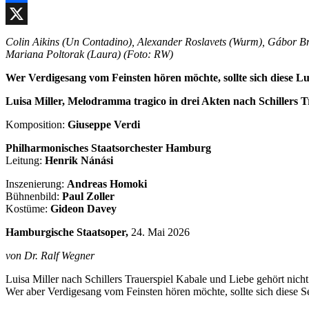
Facebook
X
Colin Aikins (Un Contadino), Alexander Roslavets (Wurm), Gábor Bret
Mariana Poltorak (Laura) (Foto: RW)
Wer Verdigesang vom Feinsten hören möchte, sollte sich diese Lu
Luisa Miller, Melodramma tragico in drei Akten nach Schillers 
Komposition:
Giuseppe Verdi
Philharmonisches Staatsorchester Hamburg
Leitung:
Henrik Nánási
Inszenierung:
Andreas Homoki
Bühnenbild:
Paul Zoller
Kostüme:
Gideon Davey
Hamburgische Staatsoper,
24. Mai 2026
von Dr. Ralf Wegner
Luisa Miller nach Schillers Trauerspiel Kabale und Liebe gehört nic
Wer aber Verdigesang vom Feinsten hören möchte, sollte sich diese Se