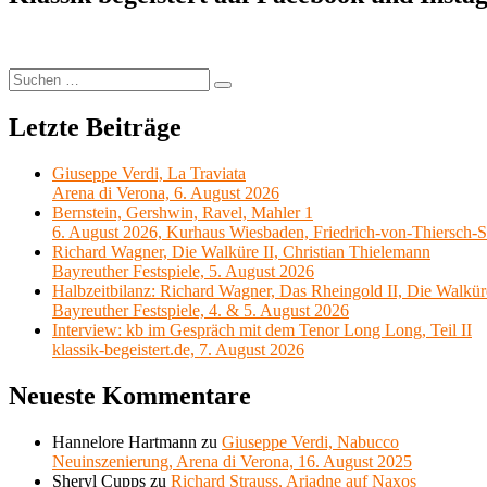
Suchen
Suchen
nach:
Letzte Beiträge
Giuseppe Verdi, La Traviata
Arena di Verona, 6. August 2026
Bernstein, Gershwin, Ravel, Mahler 1
6. August 2026, Kurhaus Wiesbaden, Friedrich-von-Thiersch-S
Richard Wagner, Die Walküre II, Christian Thielemann
Bayreuther Festspiele, 5. August 2026
Halbzeitbilanz: Richard Wagner, Das Rheingold II, Die Walkür
Bayreuther Festspiele, 4. & 5. August 2026
Interview: kb im Gespräch mit dem Tenor Long Long, Teil II
klassik-begeistert.de, 7. August 2026
Neueste Kommentare
Hannelore Hartmann
zu
Giuseppe Verdi, Nabucco
Neuinszenierung, Arena di Verona, 16. August 2025
Sheryl Cupps
zu
Richard Strauss, Ariadne auf Naxos