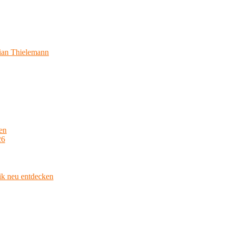
ian Thielemann
en
26
ik neu entdecken