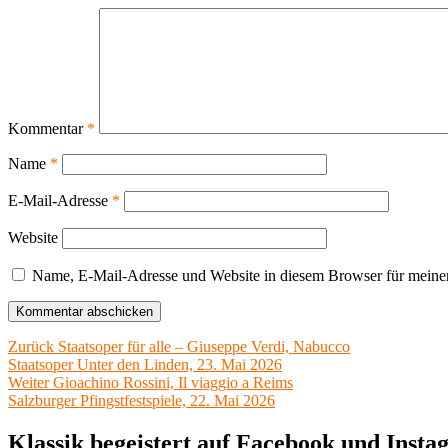
Kommentar
*
Name
*
E-Mail-Adresse
*
Website
Name, E-Mail-Adresse und Website in diesem Browser für meine
Beitragsnavigation
Vorheriger
Zurück
Staatsoper für alle – Giuseppe Verdi, Nabucco
Beitrag:
Staatsoper Unter den Linden, 23. Mai 2026
Nächster
Weiter
Gioachino Rossini, Il viaggio a Reims
Beitrag:
Salzburger Pfingstfestspiele, 22. Mai 2026
Klassik begeistert auf Facebook und Inst