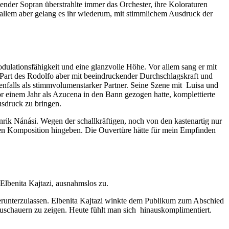
agender Sopran überstrahlte immer das Orchester, ihre Koloraturen
 allem aber gelang es ihr wiederum, mit stimmlichem Ausdruck der
odulationsfähigkeit und eine glanzvolle Höhe. Vor allem sang er mit
 Part des Rodolfo aber mit beeindruckender Durchschlagskraft und
enfalls als stimmvolumenstarker Partner. Seine Szene mit Luisa und
or einem Jahr als Azucena in den Bann gezogen hatte, komplettierte
usdruck zu bringen.
nrik Nánási. Wegen der schallkräftigen, noch von den kastenartig nur
hen Komposition hingeben. Die Ouvertüre hätte für mein Empfinden
Elbenita Kajtazi, ausnahmslos zu.
herunterzulassen. Elbenita Kajtazi winkte dem Publikum zum Abschied
 Zuschauern zu zeigen. Heute fühlt man sich hinauskomplimentiert.