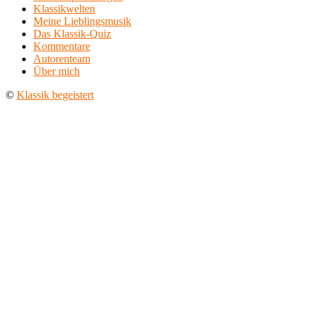
Klassikwelten
Meine Lieblingsmusik
Das Klassik-Quiz
Kommentare
Autorenteam
Über mich
©
Klassik begeistert