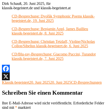
Dirk Schauß, 20. Juni 2025, für
klassik-begeistert.de und klassik-begeistert.at
CD-Besprechung: Dvořák Symphonic Poems klassik-
begeistert.de, 19. Juni 2025
CD-Besprechung: Benjamin Appl, James Baillieu
klassik-begeistert.de, 8. Juni 2025
CD-Besprechung: Christian Tetzlaff, Violine/Nicholas
Collon/Sibelius klassik-begeistert.de, 6. Juni 2025
CD/Blu-ray-Besprechung: Giacomo Puccini, Turandot
klassik-begeistert.de, 7. Juni 2025
Facebook
Autor
Veröffentlicht
Kategorien
Klassik-begeistert
20. Juni 2025
20. Juni 2025
CD-Besprechungen
X
am
Schreiben Sie einen Kommentar
Ihre E-Mail-Adresse wird nicht veröffentlicht.
Erforderliche Felder
sind mit
*
markiert