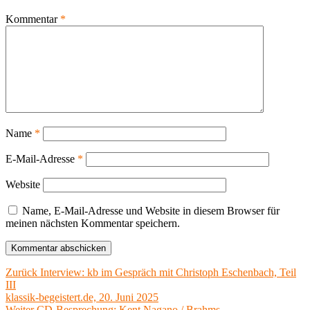
Kommentar
*
Name
*
E-Mail-Adresse
*
Website
Name, E-Mail-Adresse und Website in diesem Browser für
meinen nächsten Kommentar speichern.
Beitragsnavigation
Vorheriger
Zurück
Interview: kb im Gespräch mit Christoph Eschenbach, Teil
Beitrag:
III
klassik-begeistert.de, 20. Juni 2025
Nächster
Weiter
CD-Besprechung: Kent Nagano / Brahms