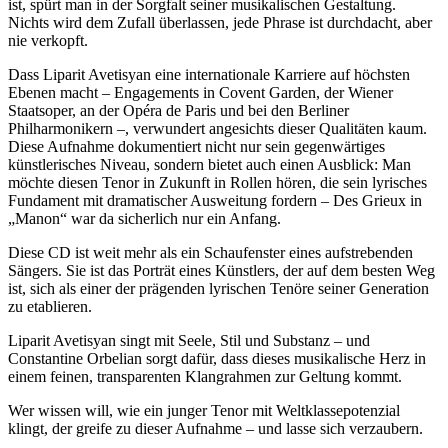
ist, spürt man in der Sorgfalt seiner musikalischen Gestaltung.
Nichts wird dem Zufall überlassen, jede Phrase ist durchdacht, aber
nie verkopft.
Dass Liparit Avetisyan eine internationale Karriere auf höchsten
Ebenen macht – Engagements in Covent Garden, der Wiener
Staatsoper, an der Opéra de Paris und bei den Berliner
Philharmonikern –, verwundert angesichts dieser Qualitäten kaum.
Diese Aufnahme dokumentiert nicht nur sein gegenwärtiges
künstlerisches Niveau, sondern bietet auch einen Ausblick: Man
möchte diesen Tenor in Zukunft in Rollen hören, die sein lyrisches
Fundament mit dramatischer Ausweitung fordern – Des Grieux in
„Manon“ war da sicherlich nur ein Anfang.
Diese CD ist weit mehr als ein Schaufenster eines aufstrebenden
Sängers. Sie ist das Porträt eines Künstlers, der auf dem besten Weg
ist, sich als einer der prägenden lyrischen Tenöre seiner Generation
zu etablieren.
Liparit Avetisyan singt mit Seele, Stil und Substanz – und
Constantine Orbelian sorgt dafür, dass dieses musikalische Herz in
einem feinen, transparenten Klangrahmen zur Geltung kommt.
Wer wissen will, wie ein junger Tenor mit Weltklassepotenzial
klingt, der greife zu dieser Aufnahme – und lasse sich verzaubern.