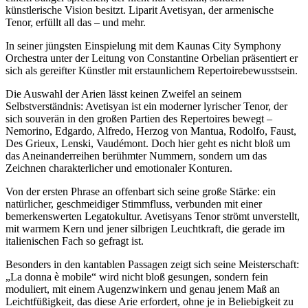
künstlerische Vision besitzt. Liparit Avetisyan, der armenische
Tenor, erfüllt all das – und mehr.
In seiner jüngsten Einspielung mit dem Kaunas City Symphony
Orchestra unter der Leitung von Constantine Orbelian präsentiert er
sich als gereifter Künstler mit erstaunlichem Repertoirebewusstsein.
Die Auswahl der Arien lässt keinen Zweifel an seinem
Selbstverständnis: Avetisyan ist ein moderner lyrischer Tenor, der
sich souverän in den großen Partien des Repertoires bewegt –
Nemorino, Edgardo, Alfredo, Herzog von Mantua, Rodolfo, Faust,
Des Grieux, Lenski, Vaudémont. Doch hier geht es nicht bloß um
das Aneinanderreihen berühmter Nummern, sondern um das
Zeichnen charakterlicher und emotionaler Konturen.
Von der ersten Phrase an offenbart sich seine große Stärke: ein
natürlicher, geschmeidiger Stimmfluss, verbunden mit einer
bemerkenswerten Legatokultur. Avetisyans Tenor strömt unverstellt,
mit warmem Kern und jener silbrigen Leuchtkraft, die gerade im
italienischen Fach so gefragt ist.
Besonders in den kantablen Passagen zeigt sich seine Meisterschaft:
„La donna è mobile“ wird nicht bloß gesungen, sondern fein
moduliert, mit einem Augenzwinkern und genau jenem Maß an
Leichtfüßigkeit, das diese Arie erfordert, ohne je in Beliebigkeit zu