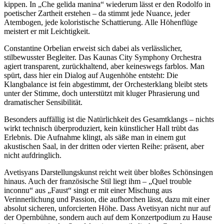
kippen. In „Che gelida manina“ wiederum lässt er den Rodolfo in
poetischer Zartheit erstehen – da stimmt jede Nuance, jeder
Atembogen, jede koloristische Schattierung. Alle Höhenflüge
meistert er mit Leichtigkeit.
Constantine Orbelian erweist sich dabei als verlässlicher,
stilbewusster Begleiter. Das Kaunas City Symphony Orchestra
agiert transparent, zurückhaltend, aber keineswegs farblos. Man
spürt, dass hier ein Dialog auf Augenhöhe entsteht: Die
Klangbalance ist fein abgestimmt, der Orchesterklang bleibt stets
unter der Stimme, doch unterstützt mit kluger Phrasierung und
dramatischer Sensibilität.
Besonders auffällig ist die Natürlichkeit des Gesamtklangs – nichts
wirkt technisch überproduziert, kein künstlicher Hall trübt das
Erlebnis. Die Aufnahme klingt, als säße man in einem gut
akustischen Saal, in der dritten oder vierten Reihe: präsent, aber
nicht aufdringlich.
Avetisyans Darstellungskunst reicht weit über bloßes Schönsingen
hinaus. Auch der französische Stil liegt ihm – „Quel trouble
inconnu“ aus „Faust“ singt er mit einer Mischung aus
Verinnerlichung und Passion, die aufhorchen lässt, dazu mit einer
absolut sicheren, unforcierten Höhe. Dass Avetisyan nicht nur auf
der Opernbühne, sondern auch auf dem Konzertpodium zu Hause