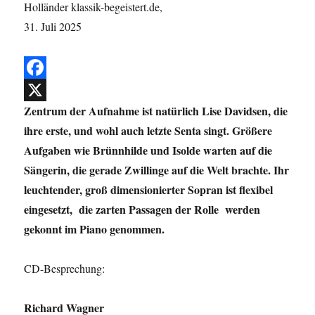
F
Zentrum der Aufnahme ist natürlich Lise Davidsen, die
a
X
ihre erste, und wohl auch letzte Senta singt. Größere
c
Aufgaben wie Brünnhilde und Isolde warten auf die
e
Sängerin, die gerade Zwillinge auf die Welt brachte. Ihr
b
leuchtender, groß dimensionierter Sopran ist flexibel
o
eingesetzt, die zarten Passagen der Rolle werden
o
gekonnt im Piano genommen.
k
CD-Besprechung:
Richard Wagner