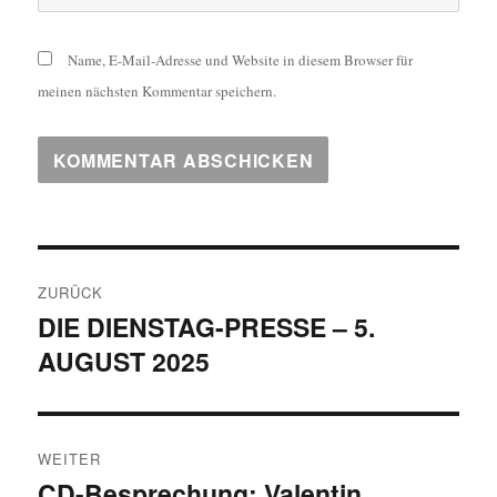
Name, E-Mail-Adresse und Website in diesem Browser für
meinen nächsten Kommentar speichern.
Beitragsnavigation
ZURÜCK
DIE DIENSTAG-PRESSE – 5.
Vorheriger
AUGUST 2025
Beitrag:
WEITER
CD-Besprechung: Valentin
Nächster