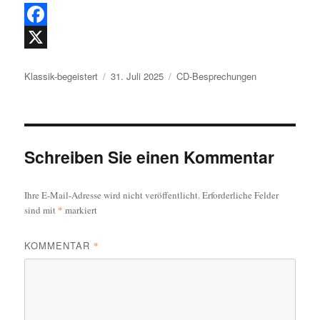
F
a
X
Autor
Veröffentlicht
Kategorien
Klassik-begeistert
31. Juli 2025
CD-Besprechungen
c
am
e
b
o
Schreiben Sie einen Kommentar
o
Ihre E-Mail-Adresse wird nicht veröffentlicht.
Erforderliche Felder
k
sind mit
*
markiert
KOMMENTAR
*