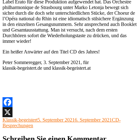
Label Erato für diese Produktion aufgewendet hat. Das Orchestre
philharmonique de Strasbourg unter Marko Letonja bewegt sich
sicher durch die doch sehr unterschiedlichen Stücke, der Choeur de
l’Opéra national du Rhin ist eine idiomatisch stilsichere Ergänzung
in den einzelnen Gesangsnummern. Sehr ansprechend auch Booklet
und Gesamtausstattung. Man ist versucht, nach dem ersten
Durchhören sofort die Wiederholungstaste zu drücken, und das
immer wieder!
Ein heißer Anwärter auf den Titel CD des Jahres!
Peter Sommeregger, 3. September 2021, für
klassik-begeistert.de und klassik-begeistert.at
Facebook
Autor
Veröffentlicht
Kategorien
Klassik-begeistert
5. September 2021
6. September 2021
CD-
X
am
Besprechungen
Schreiben Sie einen Kommentar