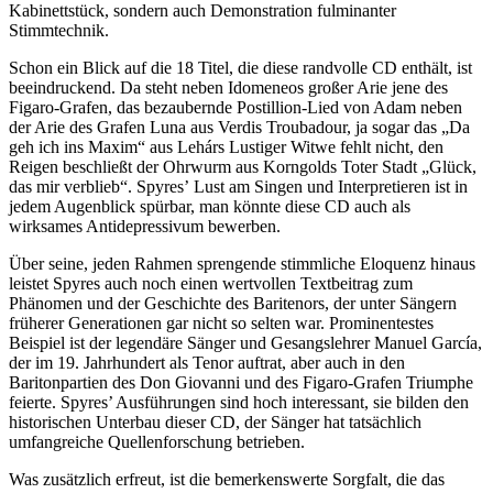
Kabinettstück, sondern auch Demonstration fulminanter
Stimmtechnik.
Schon ein Blick auf die 18 Titel, die diese randvolle CD enthält, ist
beeindruckend. Da steht neben Idomeneos großer Arie jene des
Figaro-Grafen, das bezaubernde Postillion-Lied von Adam neben
der Arie des Grafen Luna aus Verdis Troubadour, ja sogar das „Da
geh ich ins Maxim“ aus Lehárs Lustiger Witwe fehlt nicht, den
Reigen beschließt der Ohrwurm aus Korngolds Toter Stadt „Glück,
das mir verblieb“. Spyres’ Lust am Singen und Interpretieren ist in
jedem Augenblick spürbar, man könnte diese CD auch als
wirksames Antidepressivum bewerben.
Über seine, jeden Rahmen sprengende stimmliche Eloquenz hinaus
leistet Spyres auch noch einen wertvollen Textbeitrag zum
Phänomen und der Geschichte des Baritenors, der unter Sängern
früherer Generationen gar nicht so selten war. Prominentestes
Beispiel ist der legendäre Sänger und Gesangslehrer Manuel García,
der im 19. Jahrhundert als Tenor auftrat, aber auch in den
Baritonpartien des Don Giovanni und des Figaro-Grafen Triumphe
feierte. Spyres’ Ausführungen sind hoch interessant, sie bilden den
historischen Unterbau dieser CD, der Sänger hat tatsächlich
umfangreiche Quellenforschung betrieben.
Was zusätzlich erfreut, ist die bemerkenswerte Sorgfalt, die das