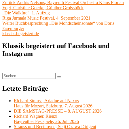
Beitragsnavigation
Vorheriger
Zurück
Andris Nelsons, Bayreuth Festival Orchestra Klaus Florian
Beitrag:
Vogt, Christine Goerke, Günther Groissböck
„Die Walküre“, 1. Aufzug
Riga Jurmala Music Festival, 4. September 2021
Nächster
Weiter
Buchbesprechung „Die Mondscheinsonate“ von Doris
Beitrag:
Eisenburger
klassik-begeistert.de
Klassik begeistert auf Facebook und
Instagram
Suchen
Suchen
nach:
Letzte Beiträge
Richard Strauss, Ariadne auf Naxos
Haus für Mozart, Salzburg, 7. August 2026
DIE SAMSTAG-PRESSE – 8. AUGUST 2026
Richard Wagner, Rienzi
Bayreuther Festspiele, 26. Juli 2026
Strauss und Beethoven, Seiji Ozawa Dirigent