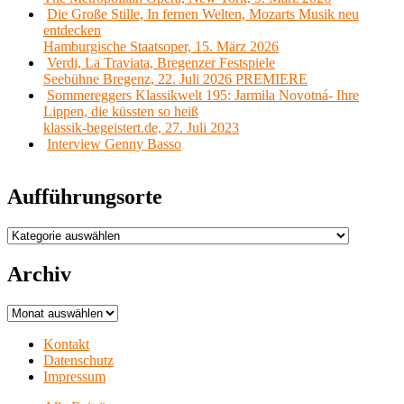
Die Große Stille, In fernen Welten, Mozarts Musik neu
entdecken
Hamburgische Staatsoper, 15. März 2026
Verdi, La Traviata, Bregenzer Festspiele
Seebühne Bregenz, 22. Juli 2026 PREMIERE
Sommereggers Klassikwelt 195: Jarmila Novotná- Ihre
Lippen, die küssten so heiß
klassik-begeistert.de, 27. Juli 2023
Interview Genny Basso
Aufführungsorte
Aufführungsorte
Archiv
Archiv
Kontakt
Datenschutz
Impressum