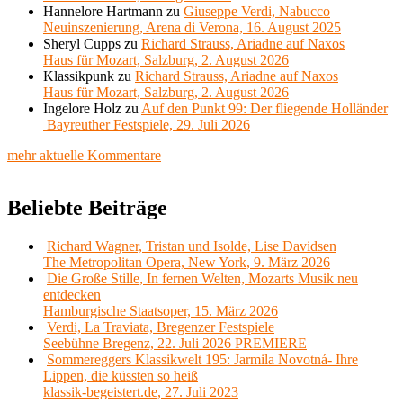
Hannelore Hartmann
zu
Giuseppe Verdi, Nabucco
Neuinszenierung, Arena di Verona, 16. August 2025
Sheryl Cupps
zu
Richard Strauss, Ariadne auf Naxos
Haus für Mozart, Salzburg, 2. August 2026
Klassikpunk
zu
Richard Strauss, Ariadne auf Naxos
Haus für Mozart, Salzburg, 2. August 2026
Ingelore Holz
zu
Auf den Punkt 99: Der fliegende Holländer
Bayreuther Festspiele, 29. Juli 2026
mehr aktuelle Kommentare
Beliebte Beiträge
Richard Wagner, Tristan und Isolde, Lise Davidsen
The Metropolitan Opera, New York, 9. März 2026
Die Große Stille, In fernen Welten, Mozarts Musik neu
entdecken
Hamburgische Staatsoper, 15. März 2026
Verdi, La Traviata, Bregenzer Festspiele
Seebühne Bregenz, 22. Juli 2026 PREMIERE
Sommereggers Klassikwelt 195: Jarmila Novotná- Ihre
Lippen, die küssten so heiß
klassik-begeistert.de, 27. Juli 2023