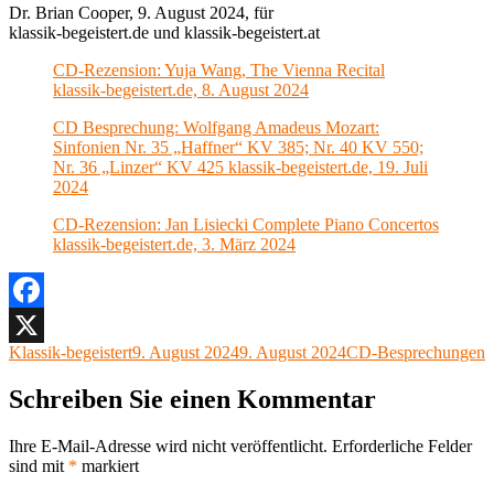
Dr. Brian Cooper, 9. August 2024, für
klassik-begeistert.de und klassik-begeistert.at
CD-Rezension: Yuja Wang, The Vienna Recital
klassik-begeistert.de, 8. August 2024
CD Besprechung: Wolfgang Amadeus Mozart:
Sinfonien Nr. 35 „Haffner“ KV 385; Nr. 40 KV 550;
Nr. 36 „Linzer“ KV 425 klassik-begeistert.de, 19. Juli
2024
CD-Rezension: Jan Lisiecki Complete Piano Concertos
klassik-begeistert.de, 3. März 2024
Facebook
Autor
Veröffentlicht
Kategorien
Klassik-begeistert
9. August 2024
9. August 2024
CD-Besprechungen
X
am
Schreiben Sie einen Kommentar
Ihre E-Mail-Adresse wird nicht veröffentlicht.
Erforderliche Felder
sind mit
*
markiert