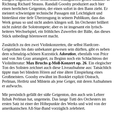
Richtung Richard Strauss. Randall Goosby produziert auch hier
einen herrlichen Geigenton, der einen sofort in den Bann zieht. Er
meistert schwierigste technische Passagen mit Leichtigkeit und
hinterlässt eine tiefe Überzeugung in seinem Publikum, dass das
Werk genau so und nicht anders klingen soll. Im Orchester brilliert
nicht zuletzt die Solotrompete; aber es ist insgesamt ein lyrisch-
heiteres Wechselspiel, ein fröhliches Zuwerfen der Bälle, das dieses
Stück unbedingt hörenswert macht.
Zusätzlich zu den zwei Violinkonzerten, die selbst Hardcore-
Geigenfans bis dato unbekannt gewesen sein dürften, gibt es neben
dem schmalzig-schönen Kurzstück
Adoration
, ebenfalls von Price
und von Jim Gray arrangiert, zu Beginn noch ein Schlachtross der
Violinliteratur:
Max Bruchs g-Moll-Konzert op. 26
. Ein elegischer
Ton des Solisten zeichnet auch diese Liveaufnahme aus: Tatsächlich
tippte man bei blindem Hören auf eine ältere Einspielung eines
Großmeisters. Goosby erwähnt im Booklet explizit Oistrach,
Perlman, Heifetz und Milstein als jene Geiger, mit deren Aufnahmen
er aufwuchs.
Mir persönlich gefällt der süße Geigenton, den auch sein Lehrer
Itzhak Perlman hat, ungemein. Das lange Tutti des Orchesters im
ersten Satz ist einer der Höhepunkte des Werks und wird von der
amerikanischen All-Star-Band vorzüglich zelebriert.