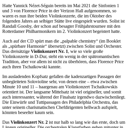
Hatte Yannick Nézet-Séguin bereits im Mai 2021 die Sinfonien 1
und 3 von Florence Price in der Verizon Hall aufgenommen, so
waren es nun ihre beiden Violinkonzerte, die im Oktober des
folgenden Jahres an selbiger Stätte live eingespielt wurden. Solist ist
Randall Goosby, der schon auf besagter Frühjahrstournee mit den
Rotterdamer Philharmonikern im 2. Violinkonzert begeistert hatte.
Auch auf der CD spürt man die „palpable chemistry“ (im Booklet
als „spürbare Harmonie“ übersetzt) zwischen Solist und Orchester.
Das dreisätzige
Violinkonzert Nr. 1
, wie so viele große
Violinkonzerte in D-Dur, steht ein wenig in der spätromantischen
Tradition, aber vor allem ist nicht zu überhören, dass Florence Price
auch ihren Tschaikowski kannte.
Im ausladenden Kopfsatz gefallen die kadenzartigen Passagen der
unbegleiteten Solovioline sehr, von denen eine – etwa zwischen
Minute 10 und 11 – haargenau am Violinkonzert Tschaikowskis
orientiert ist. Der langsame Mittelsatz ist viel origineller, und somit
auch interessanter, während der Finalsatz irgendwo dazwischenliegt.
Die Einwürfe und Tuttipassagen des Philadelphia Orchestra, das
unter seinem charismatischen Chefdirigenten hellwach aufspielt,
könnten beseelter kaum sein.
Das
Violinkonzert Nr. 2
ist nur halb so lang wie das erste, doch um
Längen origineller. Die orchestralen Klangfarben gehen mitunter in