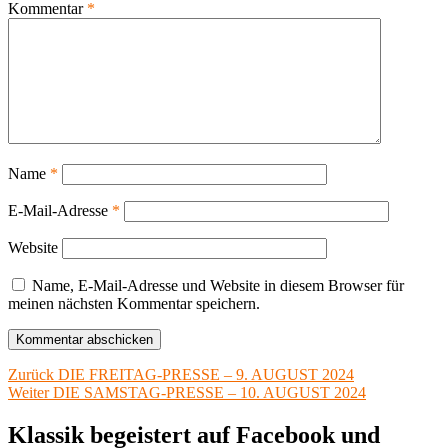
Kommentar
*
Name
*
E-Mail-Adresse
*
Website
Name, E-Mail-Adresse und Website in diesem Browser für
meinen nächsten Kommentar speichern.
Beitragsnavigation
Vorheriger
Zurück
DIE FREITAG-PRESSE – 9. AUGUST 2024
Nächster
Beitrag:
Weiter
DIE SAMSTAG-PRESSE – 10. AUGUST 2024
Beitrag:
Klassik begeistert auf Facebook und