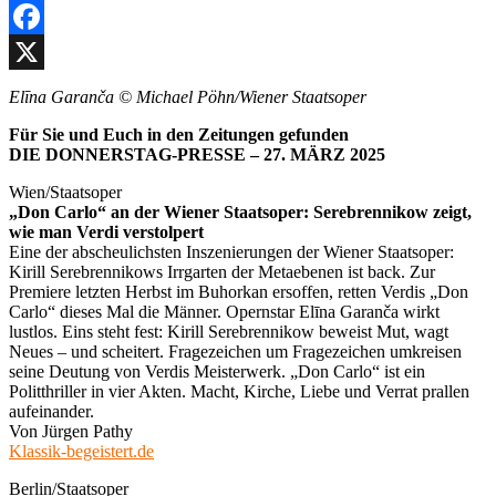
Facebook
X
Elīna Garanča © Michael Pöhn/Wiener Staatsoper
Für Sie und Euch in den Zeitungen gefunden
DIE DONNERSTAG-PRESSE – 27. MÄRZ 2025
Wien/Staatsoper
„Don Carlo“ an der Wiener Staatsoper: Serebrennikow zeigt,
wie man Verdi verstolpert
Eine der abscheulichsten Inszenierungen der Wiener Staatsoper:
Kirill Serebrennikows Irrgarten der Metaebenen ist back. Zur
Premiere letzten Herbst im Buhorkan ersoffen, retten Verdis „Don
Carlo“ dieses Mal die Männer. Opernstar Elīna Garanča wirkt
lustlos. Eins steht fest: Kirill Serebrennikow beweist Mut, wagt
Neues – und scheitert. Fragezeichen um Fragezeichen umkreisen
seine Deutung von Verdis Meisterwerk. „Don Carlo“ ist ein
Politthriller in vier Akten. Macht, Kirche, Liebe und Verrat prallen
aufeinander.
Von Jürgen Pathy
Klassik-begeistert.de
Berlin/Staatsoper