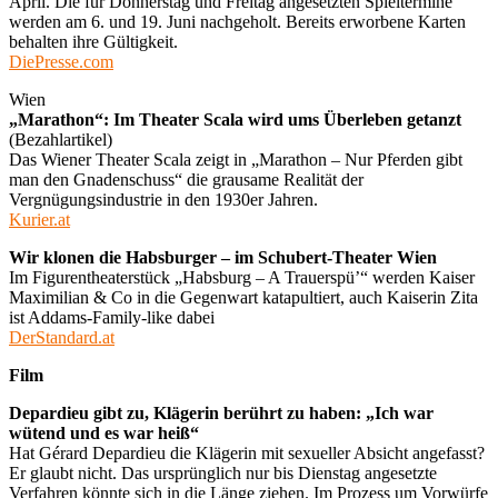
April. Die für Donnerstag und Freitag angesetzten Spieltermine
werden am 6. und 19. Juni nachgeholt. Bereits erworbene Karten
behalten ihre Gültigkeit.
DiePresse.com
Wien
„Marathon“: Im Theater Scala wird ums Überleben getanzt
(Bezahlartikel)
Das Wiener Theater Scala zeigt in „Marathon – Nur Pferden gibt
man den Gnadenschuss“ die grausame Realität der
Vergnügungsindustrie in den 1930er Jahren.
Kurier.at
Wir klonen die Habsburger – im Schubert-Theater Wien
Im Figurentheaterstück „Habsburg – A Trauerspü’“ werden Kaiser
Maximilian & Co in die Gegenwart katapultiert, auch Kaiserin Zita
ist Addams-Family-like dabei
DerStandard.at
Film
Depardieu gibt zu, Klägerin berührt zu haben: „Ich war
wütend und es war heiß“
Hat Gérard Depardieu die Klägerin mit sexueller Absicht angefasst?
Er glaubt nicht. Das ursprünglich nur bis Dienstag angesetzte
Verfahren könnte sich in die Länge ziehen. Im Prozess um Vorwürfe