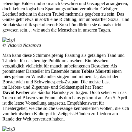
lebendige Bilder und so manch Geschrei und Gezappel arrangieren,
doch keinen logischen Spannungsaufbau vermitteln. Geistiger
Leerlauf scheint in diesem Trubel mehrmals gegeben zu sein. Das
Ganze geht etwa in solch eine Richtung, mit unbedarfter Sozial- und
Soldateskakritik spekulierend: So schön dürften sie damals nicht
gewesen sein… wie auch die Menschen in unseren Tagen.
©
Victoria Nazarova
Man kann diese Schimmelpfenig-Fassung als gefälligen Tand und
Tändelei für das heutige Publikum ansehen. Ein bisschen
vergnüglich vielleicht für manch unbefangenen Besucher. Als
prominenter Darsteller im Ensemble muss
Tobias Moretti
einen
mies gelaunten Wursthändler singen und mimen. Ja, das ist der
Borstenvieh und Schweinespeck-Zsupán. Die meiste Last
im Liebes- und Zigeuner- und Soldatenspiel hat Tenor
David Kerber
als Sándor Barinkay zu tragen. Doch sehen wir das
Tuten und Blasen von Franui als durchaus gekonnt an. Am 5. April
ist die letzte Vorstellung angesetzt. Empfehlenswert für
Theatergeher, welche solche Gesänge kennenlernen wollen, die sich
von heimischem Kulturgut in Zeitgeist-Händen zu Liedern am
Rande der Welt pervertiert haben.