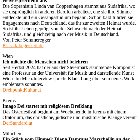
vielversprechend aus
Die Sopranistin Linda van Coppenhagen stammt aus Südafrika, wo
sie ursprünglich in anderen Berufen arbeitete, ehe sie ihre Stimme
entdeckte und ein Gesangsstudium begann. Schon bald führten sie
Engagements nach Deutschland, das ihr zur zweiten Heimat wurde.
So ist ihr Leben geprägt von der Sehnsucht nach der Heimat
Südafrika, und gleichzeitig nach der Musik in Deutschland.
Von Peter Sommeregger
Klassik-begeistert.de
Wien
Ich möchte die Menschen nicht belehren
Seit Herbst 2024 hat der aus der Steiermark stammende Komponist
eine Professur an der Universität für Musik und darstellende Kunst
Wien. Im Mica-Interview spricht Klaus Lang über sein neues Werk
emblemata sonantes.
DrehpunktKultur.at
Krems
Imago Dei startet mit religiösem Dreiklang
Das Osterfestival beginnt am Wochenende in Krems mit einem
Oratorium, das christliche, jüdische und muslimische Klänge vereint
DerStandard.at
München
Ein Stück vom Himmel: Diana Damraus Marschallin an der