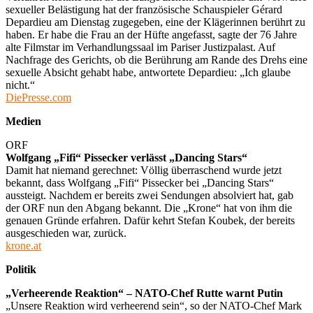
sexueller Belästigung hat der französische Schauspieler Gérard
Depardieu am Dienstag zugegeben, eine der Klägerinnen berührt zu
haben. Er habe die Frau an der Hüfte angefasst, sagte der 76 Jahre
alte Filmstar im Verhandlungssaal im Pariser Justizpalast. Auf
Nachfrage des Gerichts, ob die Berührung am Rande des Drehs eine
sexuelle Absicht gehabt habe, antwortete Depardieu: „Ich glaube
nicht.“
DiePresse.com
Medien
ORF
Wolfgang „Fifi“ Pissecker verlässt „Dancing Stars“
Damit hat niemand gerechnet: Völlig überraschend wurde jetzt
bekannt, dass Wolfgang „Fifi“ Pissecker bei „Dancing Stars“
aussteigt. Nachdem er bereits zwei Sendungen absolviert hat, gab
der ORF nun den Abgang bekannt. Die „Krone“ hat von ihm die
genauen Gründe erfahren. Dafür kehrt Stefan Koubek, der bereits
ausgeschieden war, zurück.
krone.at
Politik
„Verheerende Reaktion“ – NATO-Chef Rutte warnt Putin
„Unsere Reaktion wird verheerend sein“, so der NATO-Chef Mark