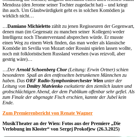
Mendoza (den Jerome seiner Tochter zugedacht hat) – und kriegt
ihn auch. Um Glaubwürdigkeit geht es in solchen Komödien ja
wirklich nicht…
…
Damiano Michieletto
zählt zu jenen Regisseuren der Gegenwart,
denen man (im Gegensatz zu manchen seiner Kollegen) weder
Intelligenz noch Theaterverstand absprechen würde. Er musste
einen Weg zu einem Werk finden, das man weder als klassische
Komödie im Sevilla von Mozart oder Rossini spielen lassen wollte,
noch mit folkloristischem Russland versehen (was reizvoll, aber
gestrig wäre)…
…
Der
Arnold Schoenberg Chor
(Leitung: Erwin Ortner) schien
besonderen Spaß an den entfesselten betrunkenen Männchen zu
haben. Das
ORF Radio-Symphonieorchester Wien
unter der
Leitung von
Dmitry Matvienko
exekutierte den ziemlich lauten und
grobschlächtigen Abend, der dem Publikum offenbar sehr gefiel. Als
zum Finale der abgenagte Fisch erschien, kannte der Jubel kein
Ende.
Zum Premierenbericht von Renate Wagner
MusikTheater an der Wien: Fotos aus der Premiere „Die
Verlobung im Kloster“ von Sergej Prokofjew (26.3.2025)