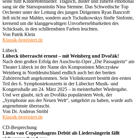
seine fünf Kindertotenlieder. Tragisch, düster und zutiefst emotional
sang sie die Starsopranistin Nina Stemme. Das Schwedische Top
Orchester unter der Leitung des jungen Dirigenten Ryan Bancroft
ließ nicht nur Mahler, sondern auch Tschaikowskys fünfte Sinfonie,
kreisend um die klanggewaltigen Unvorhersehbarkeiten des
Schicksals, in den schillerndsten Farben leuchten.
Von Patrik Klein
Klassik-begeistert.de
Lübeck
Lübeck überrascht erneut – mit Weinberg und Dvořák!
Nach dem großen Erfolg der Auschwitz-Oper „Die Passagierin“ am
Theater Lübeck ist der Name des Komponisten Mieczysław
Weinberg in Norddeutschland endlich auch bei der breiten
Zuhörerschaft angekommen. Sein Violinkonzert bestritt den ersten
Teil des 6. Symphoniekonzerts in der Lübecker Musik- und
Kongresshalle am 24. März 2025 – in meisterhafter Wiedergabe.
Und wer glaubt, sich an Dvořáks populärstem Werk, der
„Symphonie aus der Neuen Welt“, sattgehört zu haben, wurde aufs
angenehmste überrascht.
Von Dr. Andreas Ströbl
Klassik-begeistert.de
CD-Besprechung
Linda van Coppenhagens Debüt als Liedersängerin fällt