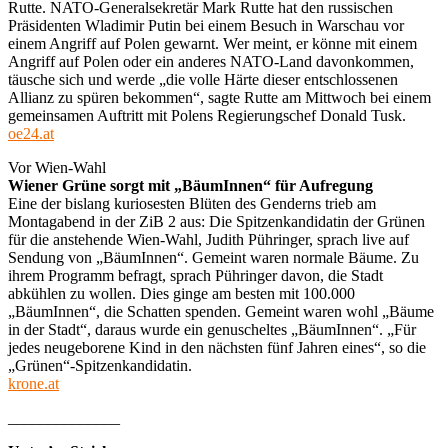
Rutte. NATO-Generalsekretär Mark Rutte hat den russischen
Präsidenten Wladimir Putin bei einem Besuch in Warschau vor
einem Angriff auf Polen gewarnt. Wer meint, er könne mit einem
Angriff auf Polen oder ein anderes NATO-Land davonkommen,
täusche sich und werde „die volle Härte dieser entschlossenen
Allianz zu spüren bekommen“, sagte Rutte am Mittwoch bei einem
gemeinsamen Auftritt mit Polens Regierungschef Donald Tusk.
oe24.at
Vor Wien-Wahl
Wiener Grüne sorgt mit „BäumInnen“ für Aufregung
Eine der bislang kuriosesten Blüten des Genderns trieb am
Montagabend in der ZiB 2 aus: Die Spitzenkandidatin der Grünen
für die anstehende Wien-Wahl, Judith Pühringer, sprach live auf
Sendung von „BäumInnen“. Gemeint waren normale Bäume. Zu
ihrem Programm befragt, sprach Pühringer davon, die Stadt
abkühlen zu wollen. Dies ginge am besten mit 100.000
„BäumInnen“, die Schatten spenden. Gemeint waren wohl „Bäume
in der Stadt“, daraus wurde ein genuscheltes „BäumInnen“. „Für
jedes neugeborene Kind in den nächsten fünf Jahren eines“, so die
„Grünen“-Spitzenkandidatin.
krone.at
______________