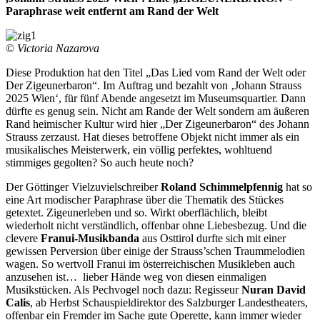
Paraphrase weit entfernt am Rand der Welt
©
Victoria Nazarova
Diese Produktion hat den Titel „Das Lied vom Rand der Welt oder
Der Zigeunerbaron“. Im Auftrag und bezahlt von ‚Johann Strauss
2025 Wien‘, für fünf Abende angesetzt im Museumsquartier. Dann
dürfte es genug sein. Nicht am Rande der Welt sondern am äußeren
Rand heimischer Kultur wird hier „Der Zigeunerbaron“ des Johann
Strauss zerzaust. Hat dieses betroffene Objekt nicht immer als ein
musikalisches Meisterwerk, ein völlig perfektes, wohltuend
stimmiges gegolten? So auch heute noch?
Der Göttinger Vielzuvielschreiber
Roland Schimmelpfennig
hat so
eine Art modischer Paraphrase über die Thematik des Stückes
getextet. Zigeunerleben und so. Wirkt oberflächlich, bleibt
wiederholt nicht verständlich, offenbar ohne Liebesbezug. Und die
clevere
Franui-Musikbanda
aus Osttirol durfte sich mit einer
gewissen Perversion über einige der Strauss’schen Traummelodien
wagen. So wertvoll Franui im österreichischen Musikleben auch
anzusehen ist… lieber Hände weg von diesen einmaligen
Musikstücken. Als Pechvogel noch dazu: Regisseur
Nuran David
Calis
, ab Herbst Schauspieldirektor des Salzburger Landestheaters,
offenbar ein Fremder im Sache gute Operette, kann immer wieder