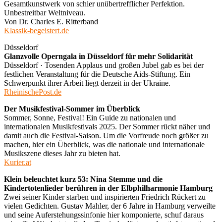
Gesamtkunstwerk von schier unübertrefflicher Perfektion.
Unbestreitbar Weltniveau.
Von Dr. Charles E. Ritterband
Klassik-begeistert.de
Düsseldorf
Glanzvolle Operngala in Düsseldorf für mehr Solidarität
Düsseldorf · Tosenden Applaus und großen Jubel gab es bei der
festlichen Veranstaltung für die Deutsche Aids-Stiftung. Ein
Schwerpunkt ihrer Arbeit liegt derzeit in der Ukraine.
RheinischePost.de
Der Musikfestival-Sommer im Überblick
Sommer, Sonne, Festival! Ein Guide zu nationalen und
internationalen Musikfestivals 2025. Der Sommer rückt näher und
damit auch die Festival-Saison. Um die Vorfreude noch größer zu
machen, hier ein Überblick, was die nationale und internationale
Musikszene dieses Jahr zu bieten hat.
Kurier.at
Klein beleuchtet kurz 53: Nina Stemme und die
Kindertotenlieder berühren in der Elbphilharmonie Hamburg
Zwei seiner Kinder starben und inspirierten Friedrich Rückert zu
vielen Gedichten. Gustav Mahler, der 6 Jahre in Hamburg verweilte
und seine Auferstehungssinfonie hier komponierte, schuf daraus