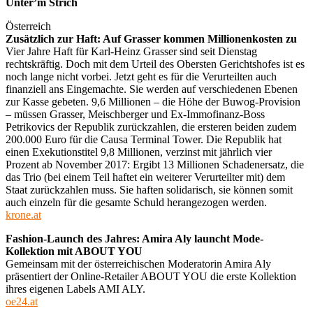
Unter’m Strich
Österreich
Zusätzlich zur Haft: Auf Grasser kommen Millionenkosten zu
Vier Jahre Haft für Karl-Heinz Grasser sind seit Dienstag
rechtskräftig. Doch mit dem Urteil des Obersten Gerichtshofes ist es
noch lange nicht vorbei. Jetzt geht es für die Verurteilten auch
finanziell ans Eingemachte. Sie werden auf verschiedenen Ebenen
zur Kasse gebeten. 9,6 Millionen – die Höhe der Buwog-Provision
– müssen Grasser, Meischberger und Ex-Immofinanz-Boss
Petrikovics der Republik zurückzahlen, die ersteren beiden zudem
200.000 Euro für die Causa Terminal Tower. Die Republik hat
einen Exekutionstitel 9,8 Millionen, verzinst mit jährlich vier
Prozent ab November 2017: Ergibt 13 Millionen Schadenersatz, die
das Trio (bei einem Teil haftet ein weiterer Verurteilter mit) dem
Staat zurückzahlen muss. Sie haften solidarisch, sie können somit
auch einzeln für die gesamte Schuld herangezogen werden.
krone.at
Fashion-Launch des Jahres: Amira Aly launcht Mode-
Kollektion mit ABOUT YOU
Gemeinsam mit der österreichischen Moderatorin Amira Aly
präsentiert der Online-Retailer ABOUT YOU die erste Kollektion
ihres eigenen Labels AMI ALY.
oe24.at