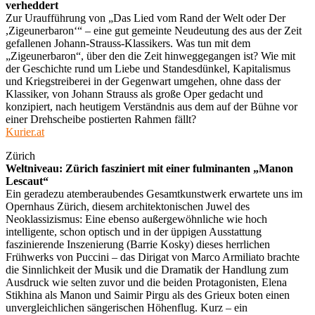
verheddert
Zur Uraufführung von „Das Lied vom Rand der Welt oder Der
,Zigeunerbaron‘“ – eine gut gemeinte Neudeutung des aus der Zeit
gefallenen Johann-Strauss-Klassikers. Was tun mit dem
„Zigeunerbaron“, über den die Zeit hinweggegangen ist? Wie mit
der Geschichte rund um Liebe und Standesdünkel, Kapitalismus
und Kriegstreiberei in der Gegenwart umgehen, ohne dass der
Klassiker, von Johann Strauss als große Oper gedacht und
konzipiert, nach heutigem Verständnis aus dem auf der Bühne vor
einer Drehscheibe postierten Rahmen fällt?
Kurier.at
Zürich
Weltniveau: Zürich fasziniert mit einer fulminanten „Manon
Lescaut“
Ein geradezu atemberaubendes Gesamtkunstwerk erwartete uns im
Opernhaus Zürich, diesem architektonischen Juwel des
Neoklassizismus: Eine ebenso außergewöhnliche wie hoch
intelligente, schon optisch und in der üppigen Ausstattung
faszinierende Inszenierung (Barrie Kosky) dieses herrlichen
Frühwerks von Puccini – das Dirigat von Marco Armiliato brachte
die Sinnlichkeit der Musik und die Dramatik der Handlung zum
Ausdruck wie selten zuvor und die beiden Protagonisten, Elena
Stikhina als Manon und Saimir Pirgu als des Grieux boten einen
unvergleichlichen sängerischen Höhenflug. Kurz – ein