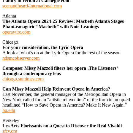
Lahiry in recital at Carnegie Hall
seenandheard-international.com
Atlanta
The Atlanta Opera 2024-25 Review: Macbeth Atlanta Stages
Phantasmagoric “Macbeth” with Noir Leanings
operawire.com
Chicago
For your consideration, the Lyric Opera
A look at what’s on at the Lyric Opera for the rest of the season
ndsmcobserver.com
Composer Missy Mazzoli filters her opera ‚The Listeners‘
through a contemporary lens
chicago.suntimes.com
Can Missy Mazzoli Help Reinvent Opera in America?
Last November, the general manager of the Metropolitan Opera in
New York called for an “artistic reinvention” of the form in an op-ed
headlined “How to Save Opera in America? Make It New Again.”
bu.edu
Berkeley
Les Arts Florissants on a Quest to Discover the Real Vivaldi
sfcv.org