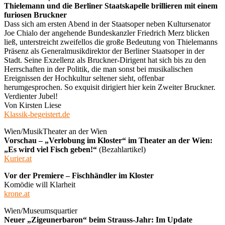
Thielemann und die Berliner Staatskapelle brillieren mit einem
furiosen Bruckner
Dass sich am ersten Abend in der Staatsoper neben Kultursenator
Joe Chialo der angehende Bundeskanzler Friedrich Merz blicken
ließ, unterstreicht zweifellos die große Bedeutung von Thielemanns
Präsenz als Generalmusikdirektor der Berliner Staatsoper in der
Stadt. Seine Exzellenz als Bruckner-Dirigent hat sich bis zu den
Herrschaften in der Politik, die man sonst bei musikalischen
Ereignissen der Hochkultur seltener sieht, offenbar
herumgesprochen. So exquisit dirigiert hier kein Zweiter Bruckner.
Verdienter Jubel!
Von Kirsten Liese
Klassik-begeistert.de
Wien/MusikTheater an der Wien
Vorschau – „Verlobung im Kloster“ im Theater an der Wien:
„Es wird viel Fisch geben!“
(Bezahlartikel)
Kurier.at
Vor der Premiere – Fischhändler im Kloster
Komödie will Klarheit
krone.at
Wien/Museumsquartier
Neuer „Zigeunerbaron“ beim Strauss-Jahr: Im Update