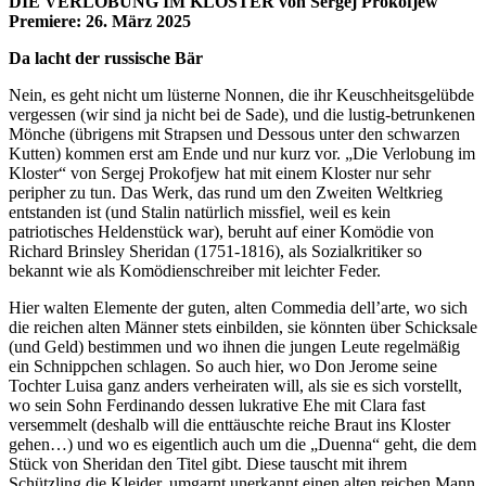
DIE VERLOBUNG IM KLOSTER von Sergej Prokofjew
Premiere: 26. März 2025
Da lacht der russische Bär
Nein, es geht nicht um lüsterne Nonnen, die ihr Keuschheitsgelübde
vergessen (wir sind ja nicht bei de Sade), und die lustig-betrunkenen
Mönche (übrigens mit Strapsen und Dessous unter den schwarzen
Kutten) kommen erst am Ende und nur kurz vor. „Die Verlobung im
Kloster“ von Sergej Prokofjew hat mit einem Kloster nur sehr
peripher zu tun. Das Werk, das rund um den Zweiten Weltkrieg
entstanden ist (und Stalin natürlich missfiel, weil es kein
patriotisches Heldenstück war), beruht auf einer Komödie von
Richard Brinsley Sheridan (1751-1816), als Sozialkritiker so
bekannt wie als Komödienschreiber mit leichter Feder.
Hier walten Elemente der guten, alten Commedia dell’arte, wo sich
die reichen alten Männer stets einbilden, sie könnten über Schicksale
(und Geld) bestimmen und wo ihnen die jungen Leute regelmäßig
ein Schnippchen schlagen. So auch hier, wo Don Jerome seine
Tochter Luisa ganz anders verheiraten will, als sie es sich vorstellt,
wo sein Sohn Ferdinando dessen lukrative Ehe mit Clara fast
versemmelt (deshalb will die enttäuschte reiche Braut ins Kloster
gehen…) und wo es eigentlich auch um die „Duenna“ geht, die dem
Stück von Sheridan den Titel gibt. Diese tauscht mit ihrem
Schützling die Kleider, umgarnt unerkannt einen alten reichen Mann