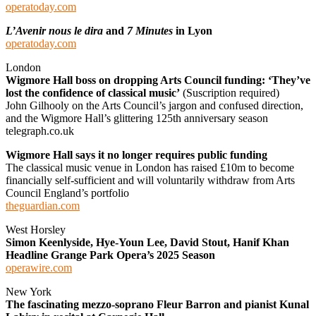
operatoday.com
L’Avenir nous le dira
and
7 Minutes
in Lyon
operatoday.com
London
Wigmore Hall boss on dropping Arts Council funding: ‘They’ve
lost the confidence of classical music’
(Suscription required)
John Gilhooly on the Arts Council’s jargon and confused direction,
and the Wigmore Hall’s glittering 125th anniversary season
telegraph.co.uk
Wigmore Hall says it no longer requires public funding
The classical music venue in London has raised £10m to become
financially self-sufficient and will voluntarily withdraw from Arts
Council England’s portfolio
theguardian.com
West Horsley
Simon Keenlyside, Hye-Youn Lee, David Stout, Hanif Khan
Headline Grange Park Opera’s 2025 Season
operawire.com
New York
The fascinating mezzo-soprano Fleur Barron and pianist Kunal