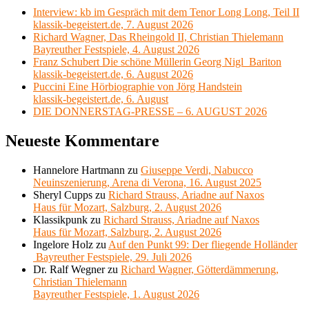
Interview: kb im Gespräch mit dem Tenor Long Long, Teil II
klassik-begeistert.de, 7. August 2026
Richard Wagner, Das Rheingold II, Christian Thielemann
Bayreuther Festspiele, 4. August 2026
Franz Schubert Die schöne Müllerin Georg Nigl Bariton
klassik-begeistert.de, 6. August 2026
Puccini Eine Hörbiographie von Jörg Handstein
klassik-begeistert.de, 6. August
DIE DONNERSTAG-PRESSE – 6. AUGUST 2026
Neueste Kommentare
Hannelore Hartmann
zu
Giuseppe Verdi, Nabucco
Neuinszenierung, Arena di Verona, 16. August 2025
Sheryl Cupps
zu
Richard Strauss, Ariadne auf Naxos
Haus für Mozart, Salzburg, 2. August 2026
Klassikpunk
zu
Richard Strauss, Ariadne auf Naxos
Haus für Mozart, Salzburg, 2. August 2026
Ingelore Holz
zu
Auf den Punkt 99: Der fliegende Holländer
Bayreuther Festspiele, 29. Juli 2026
Dr. Ralf Wegner
zu
Richard Wagner, Götterdämmerung,
Christian Thielemann
Bayreuther Festspiele, 1. August 2026