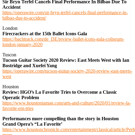
Sir Bryn Terfel Cancels Final Performance In Bilbao Due To
Accident
https://operawire.com/sir-bryn-terfel-cancels-final-performance-in-
bilbao-due-to-accident/
London
Firecrackers at the 15th Ballet Icons Gala
https://bachtrack.com/de_DE/review-ballet-icons-gala-coliseum-
london-january-2020
Tuscon
Tucson Guitar Society 2020 Review: East Meets West with Ian
Bostridge and Xuefei Yang
https://operawire.com/tucson-guitar-society-2020-review-east-meets-
west
Houston
Review: HGO’s La Favorite Tries to Overcome a Classic
Operatic Problem
https://www.houstoniamag.com/arts-and-culture/2020/01/review-la-
favorite-em-tries
Performances more compelling than the story in Houston
Grand Opera’s “La Favorite’
https://www.houstonchronicle.com/entertainment/classical/article/Per
more