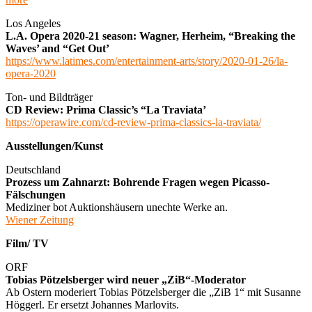
Los Angeles
L.A. Opera 2020-21 season: Wagner, Herheim, “Breaking the
Waves’ and “Get Out’
https://www.latimes.com/entertainment-arts/story/2020-01-26/la-
opera-2020
Ton- und Bildträger
CD Review: Prima Classic’s “La Traviata’
https://operawire.com/cd-review-prima-classics-la-traviata/
Ausstellungen/Kunst
Deutschland
Prozess um
Zahnarzt: Bohrende Fragen wegen Picasso-
Fälschungen
Mediziner bot Auktionshäusern unechte Werke an.
Wiener Zeitung
Film/ TV
ORF
Tobias Pötzelsberger wird neuer „ZiB“-Moderator
Ab Ostern moderiert Tobias Pötzelsberger die „ZiB 1“ mit Susanne
Höggerl. Er ersetzt Johannes Marlovits.