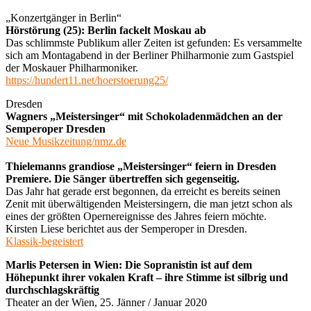
„Konzertgänger in Berlin“
Hörstörung (25): Berlin fackelt Moskau ab
Das schlimmste Publikum aller Zeiten ist gefunden: Es versammelte
sich am Montagabend in der Berliner Philharmonie zum Gastspiel
der Moskauer Philharmoniker.
https://hundert11.net/hoerstoerung25/
Dresden
Wagners „Meistersinger“ mit Schokoladenmädchen an der
Semperoper Dresden
Neue Musikzeitung/nmz.de
Thielemanns grandiose „Meistersinger“ feiern in Dresden
Premiere. Die Sänger übertreffen sich gegenseitig.
Das Jahr hat gerade erst begonnen, da erreicht es bereits seinen
Zenit mit überwältigenden Meistersingern, die man jetzt schon als
eines der größten Opernereignisse des Jahres feiern möchte.
Kirsten Liese berichtet aus der Semperoper in Dresden.
Klassik-begeistert
Marlis Petersen in Wien: Die Sopranistin ist auf dem
Höhepunkt ihrer vokalen Kraft – ihre Stimme ist silbrig und
durchschlagskräftig
Theater an der Wien, 25. Jänner / Januar 2020