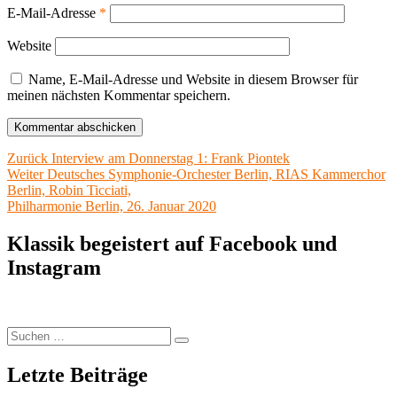
E-Mail-Adresse
*
Website
Name, E-Mail-Adresse und Website in diesem Browser für
meinen nächsten Kommentar speichern.
Beitragsnavigation
Vorheriger
Zurück
Interview am Donnerstag 1: Frank Piontek
Nächster
Beitrag:
Weiter
Deutsches Symphonie-Orchester Berlin, RIAS Kammerchor
Beitrag:
Berlin, Robin Ticciati,
Philharmonie Berlin, 26. Januar 2020
Klassik begeistert auf Facebook und
Instagram
Suchen
Suchen
nach:
Letzte Beiträge