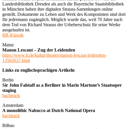
Landesbibliothek Dresden als auch die Bayerische Staatsbibliothek
in München haben ihre digitalen Strauss-Sammlungen online
gestellt. Dokumente zu Leben und Werk des Komponisten sind dort
für jedermann zugänglich. Möglich wurde das, weil 70 Jahre nach
dem Tod von Richard Strauss der Urheberschutz für seine Werke
ausgelaufen ist.
BR-Klassik
Mainz
Manon Lescaut – Zug der Leidenden
https://www.fr.de/kultur/theater/manon-lescaut-leidenden-
13502637.html
Links zu englischsprachigen Artikeln
Berlin
Sir John Falstaff as a Berliner in Mario Martone’s Staatsoper
staging
bachtrack
Amsterdam
A monolithic Nabucco at Dutch National Opera
bachtrack
Bilbao