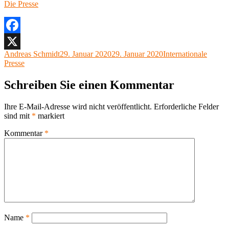
Die Presse
Facebook
Autor
Veröffentlicht
Kategorien
Andreas Schmidt
29. Januar 2020
29. Januar 2020
Internationale
X
am
Presse
Schreiben Sie einen Kommentar
Ihre E-Mail-Adresse wird nicht veröffentlicht.
Erforderliche Felder
sind mit
*
markiert
Kommentar
*
Name
*