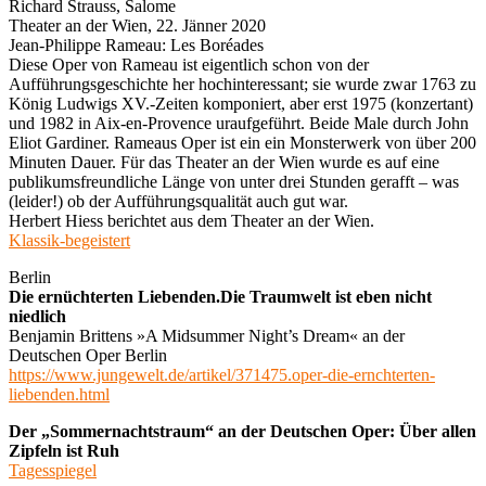
Richard Strauss, Salome
Theater an der Wien, 22. Jänner 2020
Jean-Philippe Rameau: Les Boréades
Diese Oper von Rameau ist eigentlich schon von der
Aufführungsgeschichte her hochinteressant; sie wurde zwar 1763 zu
König Ludwigs XV.-Zeiten komponiert, aber erst 1975 (konzertant)
und 1982 in Aix-en-Provence uraufgeführt. Beide Male durch John
Eliot Gardiner. Rameaus Oper ist ein ein Monsterwerk von über 200
Minuten Dauer. Für das Theater an der Wien wurde es auf eine
publikumsfreundliche Länge von unter drei Stunden gerafft – was
(leider!) ob der Aufführungsqualität auch gut war.
Herbert Hiess berichtet aus dem Theater an der Wien.
Klassik-begeistert
Berlin
Die ernüchterten Liebenden.Die Traumwelt ist eben nicht
niedlich
Benjamin Brittens »A Midsummer Night’s Dream« an der
Deutschen Oper Berlin
https://www.jungewelt.de/artikel/371475.oper-die-ernchterten-
liebenden.html
Der „Sommernachtstraum“ an der Deutschen Oper: Über allen
Zipfeln ist Ruh
Tagesspiegel