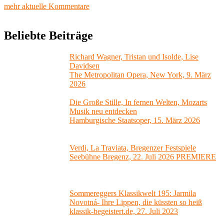
mehr aktuelle Kommentare
Beliebte Beiträge
Richard Wagner, Tristan und Isolde, Lise
Davidsen
The Metropolitan Opera, New York, 9. März
2026
Die Große Stille, In fernen Welten, Mozarts
Musik neu entdecken
Hamburgische Staatsoper, 15. März 2026
Verdi, La Traviata, Bregenzer Festspiele
Seebühne Bregenz, 22. Juli 2026 PREMIERE
Sommereggers Klassikwelt 195: Jarmila
Novotná- Ihre Lippen, die küssten so heiß
klassik-begeistert.de, 27. Juli 2023