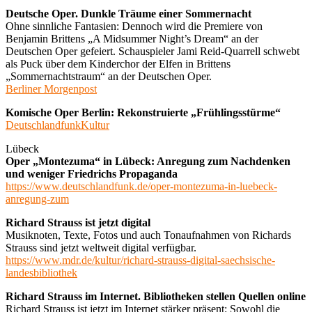
Deutsche Oper. Dunkle Träume einer Sommernacht
Ohne sinnliche Fantasien: Dennoch wird die Premiere von
Benjamin Brittens „A Midsummer Night’s Dream“ an der
Deutschen Oper gefeiert. Schauspieler Jami Reid-Quarrell schwebt
als Puck über dem Kinderchor der Elfen in Brittens
„Sommernachtstraum“ an der Deutschen Oper.
Berliner Morgenpost
Komische Oper Berlin: Rekonstruierte „Frühlingsstürme“
DeutschlandfunkKultur
Lübeck
Oper „Montezuma“ in Lübeck: Anregung zum Nachdenken
und weniger Friedrichs Propaganda
https://www.deutschlandfunk.de/oper-montezuma-in-luebeck-
anregung-zum
Richard Strauss ist jetzt digital
Musiknoten, Texte, Fotos und auch Tonaufnahmen von Richards
Strauss sind jetzt weltweit digital verfügbar.
https://www.mdr.de/kultur/richard-strauss-digital-saechsische-
landesbibliothek
Richard Strauss im Internet. Bibliotheken stellen Quellen online
Richard Strauss ist jetzt im Internet stärker präsent: Sowohl die