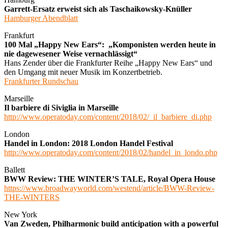
Garrett-Ersatz erweist sich als Taschaikowsky-Knüller
Hamburger Abendblatt
Frankfurt
100 Mal „Happy New Ears“: „Komponisten werden heute in
nie dagewesener Weise vernachlässigt“
Hans Zender über die Frankfurter Reihe „Happy New Ears“ und
den Umgang mit neuer Musik im Konzertbetrieb.
Frankfurter Rundschau
Marseille
Il barbiere di Siviglia in Marseille
http://www.operatoday.com/content/2018/02/_il_barbiere_di.php
London
Handel in London: 2018 London Handel Festival
http://www.operatoday.com/content/2018/02/handel_in_londo.php
Ballett
BWW Review: THE WINTER’S TALE, Royal Opera House
https://www.broadwayworld.com/westend/article/BWW-Review-
THE-WINTERS
New York
Van Zweden, Philharmonic build anticipation with a powerful