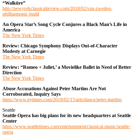
“Walküre”
http://newyorkclassicalreview.com/2018/02/van-zweden-
philharmonic-build
An Opera Star’s Song Cycle Conjures a Black Man’s Life in
America
The New York Times
Review: Chicago Symphony Displays Out-of-Character
Modesty at Carnegie
The New York Times
Review: “Romeo + Juliet,’ a Movielike Ballet in Need of Better
Direction
The New York Times
Abuse Accusations Against Peter Martins Are Not
Corroborated, Inquiry Says
https://www.nytimes.com/2018/02/15/arts/dance/peter-martins
Seattle
Seattle Opera has big plans for its new headquarters at Seattle
Center
https://www.seattletimes.com/entertainment/classical-music/seattle-
opera