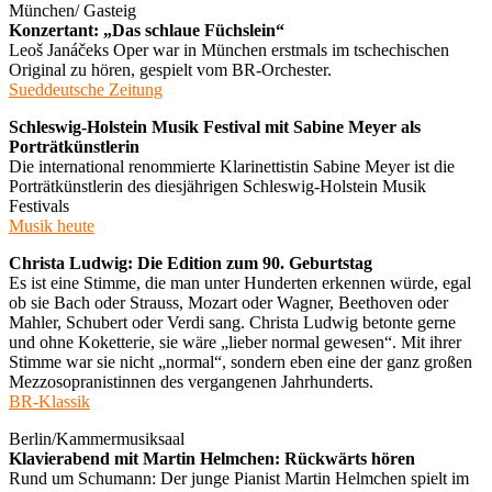
München/ Gasteig
Konzertant: „Das schlaue Füchslein“
Leoš Janáčeks Oper war in München erstmals im tschechischen
Original zu hören, gespielt vom BR-Orchester.
Sueddeutsche Zeitung
Schleswig-Holstein Musik Festival mit Sabine Meyer als
Porträtkünstlerin
Die international renommierte Klarinettistin Sabine Meyer ist die
Porträtkünstlerin des diesjährigen Schleswig-Holstein Musik
Festivals
Musik heute
Christa Ludwig: Die Edition zum 90. Geburtstag
Es ist eine Stimme, die man unter Hunderten erkennen würde, egal
ob sie Bach oder Strauss, Mozart oder Wagner, Beethoven oder
Mahler, Schubert oder Verdi sang. Christa Ludwig betonte gerne
und ohne Koketterie, sie wäre „lieber normal gewesen“. Mit ihrer
Stimme war sie nicht „normal“, sondern eben eine der ganz großen
Mezzosopranistinnen des vergangenen Jahrhunderts.
BR-Klassik
Berlin/Kammermusiksaal
Klavierabend mit Martin Helmchen: Rückwärts hören
Rund um Schumann: Der junge Pianist Martin Helmchen spielt im