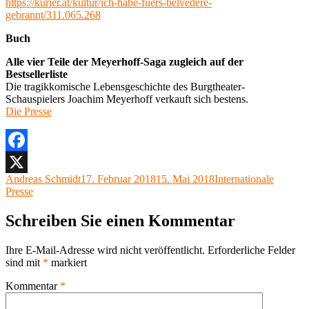
https://kurier.at/kultur/ich-habe-fuers-belvedere-
gebrannt/311.065.268
Buch
Alle vier Teile der Meyerhoff-Saga zugleich auf der
Bestsellerliste
Die tragikkomische Lebensgeschichte des Burgtheater-
Schauspielers Joachim Meyerhoff verkauft sich bestens.
Die Presse
Facebook
Autor
Veröffentlicht
Kategorien
Andreas Schmidt
17. Februar 2018
15. Mai 2018
Internationale
X
am
Presse
Schreiben Sie einen Kommentar
Ihre E-Mail-Adresse wird nicht veröffentlicht.
Erforderliche Felder
sind mit
*
markiert
Kommentar
*