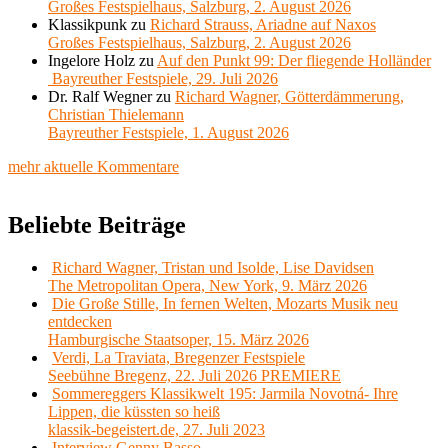
Großes Festspielhaus, Salzburg, 2. August 2026
Klassikpunk
zu
Richard Strauss, Ariadne auf Naxos
Großes Festspielhaus, Salzburg, 2. August 2026
Ingelore Holz
zu
Auf den Punkt 99: Der fliegende Holländer
Bayreuther Festspiele, 29. Juli 2026
Dr. Ralf Wegner
zu
Richard Wagner, Götterdämmerung,
Christian Thielemann
Bayreuther Festspiele, 1. August 2026
mehr aktuelle Kommentare
Beliebte Beiträge
Richard Wagner, Tristan und Isolde, Lise Davidsen
The Metropolitan Opera, New York, 9. März 2026
Die Große Stille, In fernen Welten, Mozarts Musik neu
entdecken
Hamburgische Staatsoper, 15. März 2026
Verdi, La Traviata, Bregenzer Festspiele
Seebühne Bregenz, 22. Juli 2026 PREMIERE
Sommereggers Klassikwelt 195: Jarmila Novotná- Ihre
Lippen, die küssten so heiß
klassik-begeistert.de, 27. Juli 2023
Interview Genny Basso