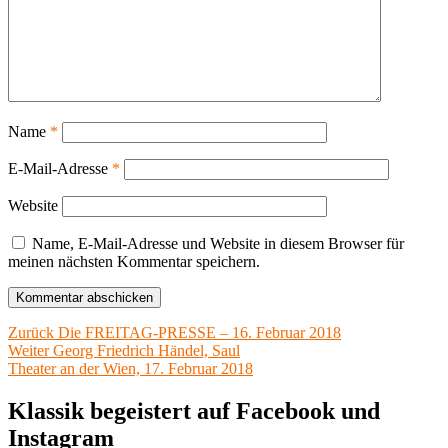
Name
*
E-Mail-Adresse
*
Website
Name, E-Mail-Adresse und Website in diesem Browser für
meinen nächsten Kommentar speichern.
Beitragsnavigation
Vorheriger
Zurück
Die FREITAG-PRESSE – 16. Februar 2018
Nächster
Beitrag:
Weiter
Georg Friedrich Händel, Saul
Beitrag:
Theater an der Wien, 17. Februar 2018
Klassik begeistert auf Facebook und
Instagram