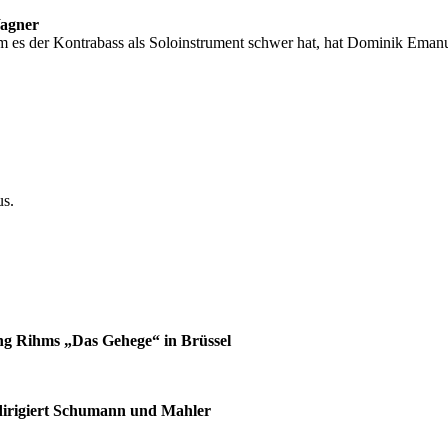
Wagner
um es der Kontrabass als Soloinstrument schwer hat, hat Dominik Eman
us.
gang Rihms „Das Gehege“ in Brüssel
dirigiert Schumann und Mahler