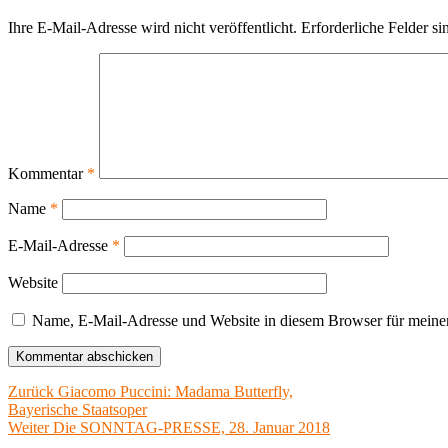
Ihre E-Mail-Adresse wird nicht veröffentlicht.
Erforderliche Felder si
Kommentar
*
Name
*
E-Mail-Adresse
*
Website
Name, E-Mail-Adresse und Website in diesem Browser für meine
Beitragsnavigation
Vorheriger
Zurück
Giacomo Puccini: Madama Butterfly,
Beitrag:
Bayerische Staatsoper
Nächster
Weiter
Die SONNTAG-PRESSE, 28. Januar 2018
Beitrag: