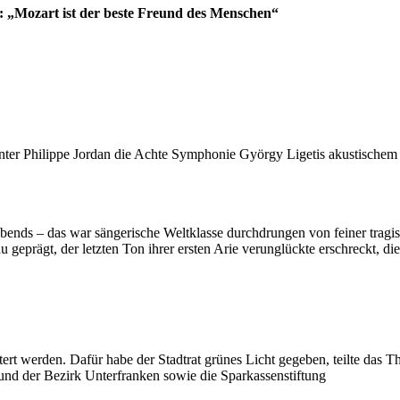
: „Mozart ist der beste Freund des Menschen“
nter Philippe Jordan die Achte Symphonie György Ligetis akustische
ends – das war sängerische Weltklasse durchdrungen von feiner tragisc
u geprägt, der letzten Ton ihrer ersten Arie verunglückte erschreckt, d
rt werden. Dafür habe der Stadtrat grünes Licht gegeben, teilte das T
 und der Bezirk Unterfranken sowie die Sparkassenstiftung