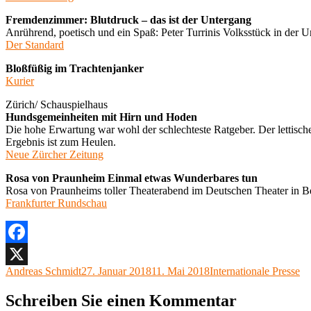
Fremdenzimmer: Blutdruck – das ist der Untergang
Anrührend, poetisch und ein Spaß: Peter Turrinis Volksstück in der U
Der Standard
Bloßfüßig im Trachtenjanker
Kurier
Zürich/ Schauspielhaus
Hundsgemeinheiten mit Hirn und Hoden
Die hohe Erwartung war wohl der schlechteste Ratgeber. Der lettis
Ergebnis ist zum Heulen.
Neue Zürcher Zeitung
Rosa von Praunheim Einmal etwas Wunderbares tun
Rosa von Praunheims toller Theaterabend im Deutschen Theater in Be
Frankfurter Rundschau
Facebook
Autor
Veröffentlicht
Kategorien
Andreas Schmidt
27. Januar 2018
11. Mai 2018
Internationale Presse
X
am
Schreiben Sie einen Kommentar