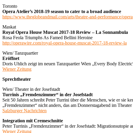
Toronto
Opera Atelier’s 2018-19 season to cater to a broad audience
https://www.theglobeandmail.com/arts/theatre-and-performance/opera
Maskat
Royal Opera House Muscat 2017-18 Review – La Sonnambula
Rosa Feola Triumphs As Famed Bellini Heroine
http://operawire.com/royal-opera-house-muscat-2017-18-review-la
Wien/ Tanzquartier
Eröffnet
Doris Uhlich zeigt im neuen Tanzquartier Wien „Every Body Electric
Wiener Zeitung
Sprechtheater
Wien/ Theater in der Josefstadt
Turrinis „Fremdenzimmer“ in der Josefstadt
Seit 50 Jahren schreibt Peter Turrini über die Menschen, wie er sie
„Fremdenzimmer“ nicht anders, das am Donnerstagabend im Theater in d
Salzburger Nachrichten
Integration mit Cremeschnitte
Peter Turrinis „Fremdenzimmer“ in der Josefstadt: Migrationsutopie
Wiener Zeitung