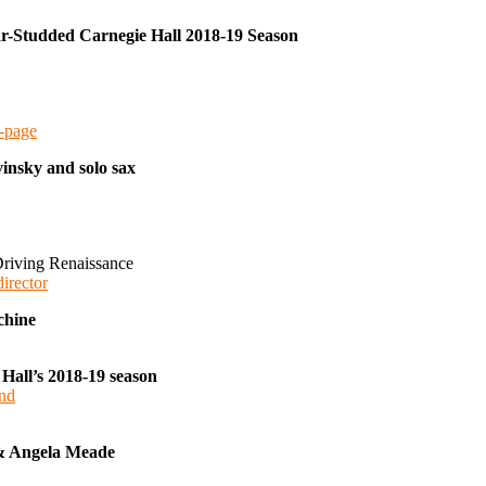
-Studded Carnegie Hall 2018-19 Season
a-page
vinsky and solo sax
riving Renaissance
irector
chine
Hall’s 2018-19 season
and
& Angela Meade