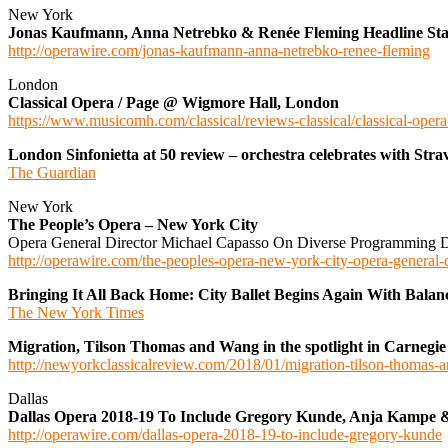
New York
Jonas Kaufmann, Anna Netrebko & Renée Fleming Headline Star
http://operawire.com/jonas-kaufmann-anna-netrebko-renee-fleming
London
Classical Opera / Page @ Wigmore Hall, London
https://www.musicomh.com/classical/reviews-classical/classical-oper
London Sinfonietta at 50 review – orchestra celebrates with Stra
The Guardian
New York
The People’s Opera – New York City
Opera General Director Michael Capasso On Diverse Programming D
http://operawire.com/the-peoples-opera-new-york-city-opera-general-d
Bringing It All Back Home: City Ballet Begins Again With Balan
The New York Times
Migration, Tilson Thomas and Wang in the spotlight in Carnegie 
http://newyorkclassicalreview.com/2018/01/migration-tilson-thomas-
Dallas
Dallas Opera 2018-19 To Include Gregory Kunde, Anja Kampe 
http://operawire.com/dallas-opera-2018-19-to-include-gregory-kunde