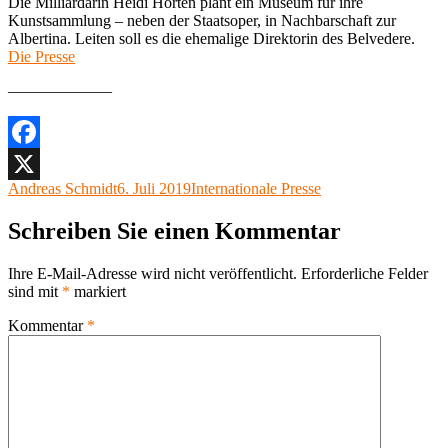
Die Milliardärin Heidi Horten plant ein Museum für ihre
Kunstsammlung – neben der Staatsoper, in Nachbarschaft zur
Albertina. Leiten soll es die ehemalige Direktorin des Belvedere.
Die Presse
——————–
Facebook
Autor
Veröffentlicht
Kategorien
Andreas Schmidt
6. Juli 2019
Internationale Presse
X
am
Schreiben Sie einen Kommentar
Ihre E-Mail-Adresse wird nicht veröffentlicht.
Erforderliche Felder
sind mit
*
markiert
Kommentar
*