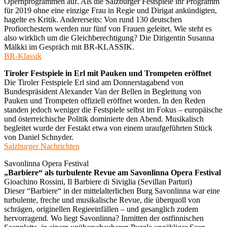
Opernprogrammen auf. Als die Salzburger Festspiele ihr Programm
für 2019 ohne eine einzige Frau in Regie und Dirigat ankündigten,
hagelte es Kritik. Andererseits: Von rund 130 deutschen
Profiorchestern werden nur fünf von Frauen geleitet. Wie steht es
also wirklich um die Gleichberechtigung? Die Dirigentin Susanna
Mälkki im Gespräch mit BR-KLASSIK.
BR-Klassik
Tiroler Festspiele in Erl mit Pauken und Trompeten eröffnet
Die Tiroler Festspiele Erl sind am Donnerstagabend von
Bundespräsident Alexander Van der Bellen in Begleitung von
Pauken und Trompeten offiziell eröffnet worden. In den Reden
standen jedoch weniger die Festspiele selbst im Fokus – europäische
und österreichische Politik dominierte den Abend. Musikalisch
begleitet wurde der Festakt etwa von einem uraufgeführten Stück
von Daniel Schnyder.
Salzburger Nachrichten
Savonlinna Opera Festival
„Barbiere“ als turbulente Revue am Savonlinna Opera Festival
Gioachino Rossini, Il Barbiere di Siviglia (Sevillan Parturi)
Dieser “Barbiere“ in der mittelalterlichen Burg Savonlinna war eine
turbulente, freche und musikalische Revue, die überquoll von
schrägen, originellen Regieeinfällen – und gesanglich zudem
hervorragend. Wo liegt Savonlinna? Inmitten der ostfinnischen