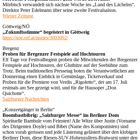
Mörbisch verwandelt sich nächste Woche ins „Land des Lächelns“.
Direktor Peter Edelmann über seine zweite Festivalsaison.
Wiener Zeitung
Göttweig/NÖ
„Zukunftsstimme“ begeistert in Göttweig
https://noe.orf.at/stories/3003092/
Bregenz
Proben für Bregenzer Festspiele auf Hochtouren
Elf Tage vor Festivalbeginn proben die Mitwirkenden der Bregenzer
Festspiele auf Hochtouren, der Gluthitze auf der Seebühne zum
Trotz. Beim traditionellen Pressetag boten die Verantwortlichen am
Donnerstag einen Einblick in Gemütslage, Ticketverkauf und
Proben für die Premiere von Verdis „Rigoletto“, der am 17. Juli
erstmals am See gezeigt wird, und für die Hausoper „Don
Quichotte“.
Salzburger Nachrichten
„Konzertgänger in Berlin“
Boombastbibrig: „Salzburger Messe“ im Berliner Dom
Spirituelle Bambule vom Feinsten! Alle Witze über Justin (Vorname
des Dirigenten Doyle) und Biber (Name des Komponisten) sind
schon vorab gerissen und jede Lästerung gelästert über den klobigen
Berliner Dom, diese Riesen-SUV-Hohenzollern-Bratwurst unter den