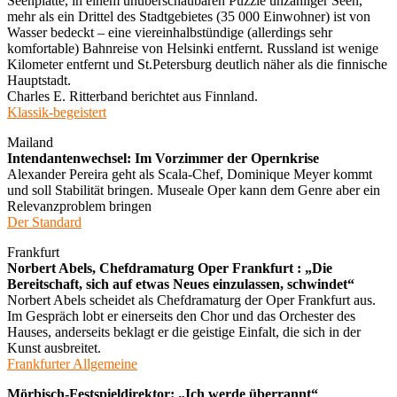
Seenplatte, in einem unüberschaubaren Puzzle unzähliger Seen,
mehr als ein Drittel des Stadtgebietes (35 000 Einwohner) ist von
Wasser bedeckt – eine viereinhalbstündige (allerdings sehr
komfortable) Bahnreise von Helsinki entfernt. Russland ist wenige
Kilometer entfernt und St.Petersburg deutlich näher als die finnische
Hauptstadt.
Charles E. Ritterband berichtet aus Finnland.
Klassik-begeistert
Mailand
Intendantenwechsel: Im Vorzimmer der Opernkrise
Alexander Pereira geht als Scala-Chef, Dominique Meyer kommt
und soll Stabilität bringen. Museale Oper kann dem Genre aber ein
Relevanzproblem bringen
Der Standard
Frankfurt
Norbert Abels, Chefdramaturg Oper Frankfurt : „Die
Bereitschaft, sich auf etwas Neues einzulassen, schwindet“
Norbert Abels scheidet als Chefdramaturg der Oper Frankfurt aus.
Im Gespräch lobt er einerseits den Chor und das Orchester des
Hauses, anderseits beklagt er die geistige Einfalt, die sich in der
Kunst ausbreitet.
Frankfurter Allgemeine
Mörbisch-Festspieldirektor: „Ich werde überrannt“