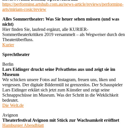
https://performing.artshub.com.au/news-article/reviews/performing-
arts/miriam-cosic/review
Alles Sommertheater: Was Sie heuer sehen müssen (und was
nicht)
Hier finden Sie, laufend ergänzt, alle KURIER-
Sommertheaterkritiken 2019 versammelt – als Wegweiser durch den
Theaterüberfluss.
Kurier
Sprechtheater
Berlin
Lars Eidinger druckt seine Privatfotos aus und zeigt sie im
Museum
Wir schicken unsere Fotos auf Instagram, freuen uns, liken und
vergessen. Der digitale Bildermüll ist grenzenlos. Der Schauspieler
Lars Eidinger erklärt sich jetzt zum Künstler und zeigt seine
Schnappschüsse im Museum. Was der Schritt in die Wirklichkeit
bedeutet.
Die Welt.de
Avignon
Theaterfestival Avignon mit Stück zur Wachsamkeit eröffnet
Hamburger Abendblatt