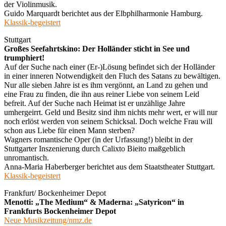
der Violinmusik.
Guido Marquardt berichtet aus der Elbphilharmonie Hamburg.
Klassik-begeistert
Stuttgart
Großes Seefahrtskino: Der Holländer sticht in See und
trumphiert!
Auf der Suche nach einer (Er-)Lösung befindet sich der Holländer
in einer inneren Notwendigkeit den Fluch des Satans zu bewältigen.
Nur alle sieben Jahre ist es ihm vergönnt, an Land zu gehen und
eine Frau zu finden, die ihn aus reiner Liebe von seinem Leid
befreit. Auf der Suche nach Heimat ist er unzählige Jahre
umhergeirrt. Geld und Besitz sind ihm nichts mehr wert, er will nur
noch erlöst werden von seinem Schicksal. Doch welche Frau will
schon aus Liebe für einen Mann sterben?
Wagners romantische Oper (in der Urfassung!) bleibt in der
Stuttgarter Inszenierung durch Calixto Bieito maßgeblich
unromantisch.
Anna-Maria Haberberger berichtet aus dem Staatstheater Stuttgart.
Klassik-begeistert
Frankfurt/ Bockenheimer Depot
Menotti: „The Medium“ & Maderna: „Satyricon“ in
Frankfurts Bockenheimer Depot
Neue Musikzeitung/nmz.de