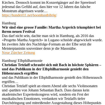
Kirchen. Dennoch kommt im Konzertgänger auf der Spreeinsel
jedesmal das Gefühl auf, dass hier vor 12 Jahren das falsche
Monstrum abgerissen wurde…
https://hundert11.net/boombastbibrig/
Hamburg
Wir sind eine grosse Familie: Martha Argerich triumphiert bei
ihrem neuen Festival
Das darf nicht sein, dachte man sich in Hamburg, als 2016 das
«Progetto Martha Argerich» in Lugano schnöde abgewickelt wurde.
Im zweiten Jahr des Nachfolge-Formats an der Elbe setzt die
Meisterpianistin souveräner denn je die Massstäbe.
Neue Zürcher Zeitung
Hamburg/ Elbphilharmonie
Christian Tetzlaff schraubt sich mit Bach in höchste Sphären –
und das Publikum in der Elbphilharmonie genießt den
Höhenrausch ergriffen
und das Publikum in der Elbphilharmonie genießt den Höhenrausch
ergriffen…
Christian Tetzlaff spielt an einem Abend alle sechs Violinsonaten
und -partiten von Johann Sebastian Bach. Dass daraus kein
akademischer Expertenkongress wird, sondern ein Fest der
musikalischen Emotionen, verdanken wir Tetzlaffs tiefer
Durchdringung und mitreißender Ausgestaltung dieses Höhepunkts