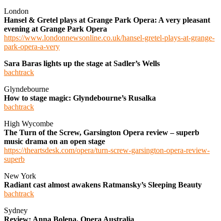
London
Hansel & Gretel plays at Grange Park Opera: A very pleasant
evening at Grange Park Opera
https://www.londonnewsonline.co.uk/hansel-gretel-plays-at-grange-
park-opera-a-very
Sara Baras lights up the stage at Sadler’s Wells
bachtrack
Glyndebourne
How to stage magic: Glyndebourne’s Rusalka
bachtrack
High Wycombe
The Turn of the Screw, Garsington Opera review – superb
music drama on an open stage
https://theartsdesk.com/opera/turn-screw-garsington-opera-review-
superb
New York
Radiant cast almost awakens Ratmansky’s Sleeping Beauty
bachtrack
Sydney
Review: Anna Bolena, Opera Australia