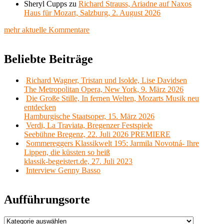
Sheryl Cupps
zu
Richard Strauss, Ariadne auf Naxos
Haus für Mozart, Salzburg, 2. August 2026
mehr aktuelle Kommentare
Beliebte Beiträge
Richard Wagner, Tristan und Isolde, Lise Davidsen
The Metropolitan Opera, New York, 9. März 2026
Die Große Stille, In fernen Welten, Mozarts Musik neu
entdecken
Hamburgische Staatsoper, 15. März 2026
Verdi, La Traviata, Bregenzer Festspiele
Seebühne Bregenz, 22. Juli 2026 PREMIERE
Sommereggers Klassikwelt 195: Jarmila Novotná- Ihre
Lippen, die küssten so heiß
klassik-begeistert.de, 27. Juli 2023
Interview Genny Basso
Aufführungsorte
Aufführungsorte