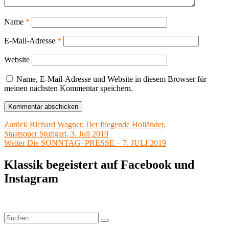
Name
*
E-Mail-Adresse
*
Website
Name, E-Mail-Adresse und Website in diesem Browser für
meinen nächsten Kommentar speichern.
Beitragsnavigation
Vorheriger
Zurück
Richard Wagner, Der fliegende Holländer,
Beitrag:
Staatsoper Stuttgart, 3. Juli 2019
Nächster
Weiter
Die SONNTAG–PRESSE – 7. JULI 2019
Beitrag:
Klassik begeistert auf Facebook und
Instagram
Suchen
Suchen
nach: