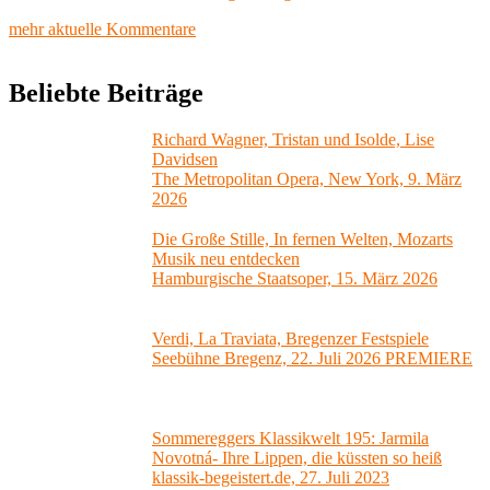
mehr aktuelle Kommentare
Beliebte Beiträge
Richard Wagner, Tristan und Isolde, Lise
Davidsen
The Metropolitan Opera, New York, 9. März
2026
Die Große Stille, In fernen Welten, Mozarts
Musik neu entdecken
Hamburgische Staatsoper, 15. März 2026
Verdi, La Traviata, Bregenzer Festspiele
Seebühne Bregenz, 22. Juli 2026 PREMIERE
Sommereggers Klassikwelt 195: Jarmila
Novotná- Ihre Lippen, die küssten so heiß
klassik-begeistert.de, 27. Juli 2023