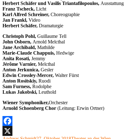
Herbert Schäfer und Vasilis Triantafilopoulos,
Ausstattung
Franz Tscheck,
Licht
Karl Alfred Schreiner,
Choreographie
Jan Frankl,
Video
Herbert Schäfer,
Dramaturgie
Christoph Pohl,
Guillaume Tell
John Osborn,
Arnold Melcthal
Jane Archibald,
Mathilde
Marie-Claude Chappuis,
Hedwige
Anita Rosati,
Jemmy
Jérôme Varnier,
Melcthal
Anton Jerkunica,
Gesler
Edwin Crossley-Mercer,
Walter Fürst
Anton Rositskiy,
Ruodi
Sam Furness,
Rodolphe
Lukas Jakobski,
Leuthold
Wiener Symphoniker,
Orchester
Arnold Schoenberg Chor
(Leitung: Erwin Ortner)
Facebook
Autor
Veröffentlicht
Kategorien
Andreas Schmidt
27. Oktober 2018
Theater an der Wien