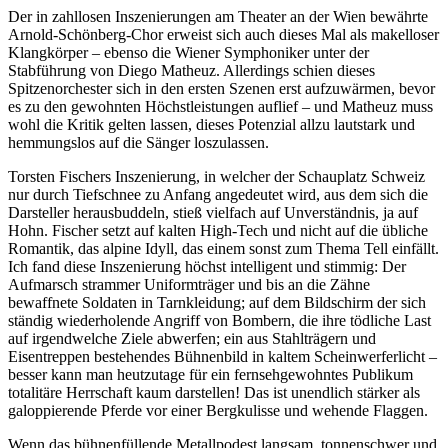
Der in zahllosen Inszenierungen am Theater an der Wien bewährte
Arnold-Schönberg-Chor erweist sich auch dieses Mal als makelloser
Klangkörper – ebenso die Wiener Symphoniker unter der
Stabführung von Diego Matheuz. Allerdings schien dieses
Spitzenorchester sich in den ersten Szenen erst aufzuwärmen, bevor
es zu den gewohnten Höchstleistungen auflief – und Matheuz muss
wohl die Kritik gelten lassen, dieses Potenzial allzu lautstark und
hemmungslos auf die Sänger loszulassen.
Torsten Fischers Inszenierung, in welcher der Schauplatz Schweiz
nur durch Tiefschnee zu Anfang angedeutet wird, aus dem sich die
Darsteller herausbuddeln, stieß vielfach auf Unverständnis, ja auf
Hohn. Fischer setzt auf kalten High-Tech und nicht auf die übliche
Romantik, das alpine Idyll, das einem sonst zum Thema Tell einfällt.
Ich fand diese Inszenierung höchst intelligent und stimmig: Der
Aufmarsch strammer Uniformträger und bis an die Zähne
bewaffnete Soldaten in Tarnkleidung; auf dem Bildschirm der sich
ständig wiederholende Angriff von Bombern, die ihre tödliche Last
auf irgendwelche Ziele abwerfen; ein aus Stahlträgern und
Eisentreppen bestehendes Bühnenbild in kaltem Scheinwerferlicht –
besser kann man heutzutage für ein fernsehgewohntes Publikum
totalitäre Herrschaft kaum darstellen! Das ist unendlich stärker als
galoppierende Pferde vor einer Bergkulisse und wehende Flaggen.
Wenn das bühnenfüllende Metallpodest langsam, tonnenschwer und