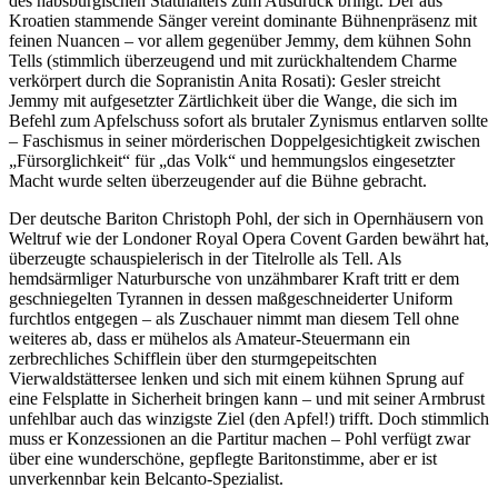
des habsburgischen Statthalters zum Ausdruck bringt. Der aus
Kroatien stammende Sänger vereint dominante Bühnenpräsenz mit
feinen Nuancen – vor allem gegenüber Jemmy, dem kühnen Sohn
Tells (stimmlich überzeugend und mit zurückhaltendem Charme
verkörpert durch die Sopranistin Anita Rosati): Gesler streicht
Jemmy mit aufgesetzter Zärtlichkeit über die Wange, die sich im
Befehl zum Apfelschuss sofort als brutaler Zynismus entlarven sollte
– Faschismus in seiner mörderischen Doppelgesichtigkeit zwischen
„Fürsorglichkeit“ für „das Volk“ und hemmungslos eingesetzter
Macht wurde selten überzeugender auf die Bühne gebracht.
Der deutsche Bariton Christoph Pohl, der sich in Opernhäusern von
Weltruf wie der Londoner Royal Opera Covent Garden bewährt hat,
überzeugte schauspielerisch in der Titelrolle als Tell. Als
hemdsärmliger Naturbursche von unzähmbarer Kraft tritt er dem
geschniegelten Tyrannen in dessen maßgeschneiderter Uniform
furchtlos entgegen – als Zuschauer nimmt man diesem Tell ohne
weiteres ab, dass er mühelos als Amateur-Steuermann ein
zerbrechliches Schifflein über den sturmgepeitschten
Vierwaldstättersee lenken und sich mit einem kühnen Sprung auf
eine Felsplatte in Sicherheit bringen kann – und mit seiner Armbrust
unfehlbar auch das winzigste Ziel (den Apfel!) trifft. Doch stimmlich
muss er Konzessionen an die Partitur machen – Pohl verfügt zwar
über eine wunderschöne, gepflegte Baritonstimme, aber er ist
unverkennbar kein Belcanto-Spezialist.