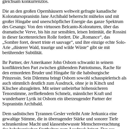
gleichsam konkurrenzlos.
Die an den großen Opernhäusern weltweit gefragte kanadische
Koloratursopranistin Jane Archibald beherrscht mühelos und mit
großer Hingabe und unerschöpflicher Energie das ganze Spektrum
des Gesangs: Von den virtuosen Belcanto-Koloraturen, über das
dramatische Verve, bis hin zur sensiblen, leisen Intimität, die Rossini
in dieser facettenreichen Rolle fordert. Die „Romance“, das
„Sombre foret, desert triste et sauvage“, und ihre einzige echte Solo-
Arie „düsterer Wald, traurige und wilde Wüste“ gibt sie mit
berührender Subtilität.
Ihr Partner, der Amerikaner John Osborn schwankt in seinem
konfliktreichen Part zwischen glühendem Patriotismus, Rache für
den ermordeten Bruder und Hingabe für die habsburgische
Prinzessin. Sein Dilemma bringt Osborn sowohl schauspielerisch als
auch stimmlich deutlich zum Ausdruck, ohne je in Kitsch und
Klischee abzugleiten. Mit seiner unbeirrbar höhensicheren
Tenorstimme, zerfließendem Schmelz, männlicher Kraft und
wunderbarer Lyrik ist Osborn ein überzeugender Partner der
Sopranistin Archibald.
Dem sadistischen Tyrannen Gesler verleiht Ante Jerkunica eine
gewaltige Stimme, die in überragender Stärke und sonorer Tiefe
schrankenlose Macht und klassenbewusste Menschenverachtung