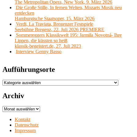
The Metropolitan Opera, New York, 9. März 2026
Die Große Stille, In fernen Welten, Mozarts Musik neu
entdecken
Hamburgische Staatsoper, 15. März 2026
Verdi, La Traviata, Bregenzer Festspiele
Seebühne Bregenz, 22. Juli 2026 PREMIERE
Sommereggers Klassikwelt 195: Jarmila Novotná- Ihre
Lippen, die küssten so heiß
klassik-begeistert.de, 27. Juli 2023
Interview Genny Basso
Aufführungsorte
Aufführungsorte
Archiv
Archiv
Kontakt
Datenschutz
Impressum