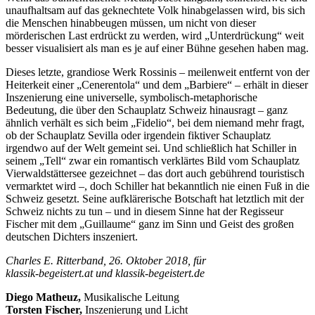
unaufhaltsam auf das geknechtete Volk hinabgelassen wird, bis sich
die Menschen hinabbeugen müssen, um nicht von dieser
mörderischen Last erdrückt zu werden, wird „Unterdrückung“ weit
besser visualisiert als man es je auf einer Bühne gesehen haben mag.
Dieses letzte, grandiose Werk Rossinis – meilenweit entfernt von der
Heiterkeit einer „Cenerentola“ und dem „Barbiere“ – erhält in dieser
Inszenierung eine universelle, symbolisch-metaphorische
Bedeutung, die über den Schauplatz Schweiz hinausragt – ganz
ähnlich verhält es sich beim „Fidelio“, bei dem niemand mehr fragt,
ob der Schauplatz Sevilla oder irgendein fiktiver Schauplatz
irgendwo auf der Welt gemeint sei. Und schließlich hat Schiller in
seinem „Tell“ zwar ein romantisch verklärtes Bild vom Schauplatz
Vierwaldstättersee gezeichnet – das dort auch gebührend touristisch
vermarktet wird –, doch Schiller hat bekanntlich nie einen Fuß in die
Schweiz gesetzt. Seine aufklärerische Botschaft hat letztlich mit der
Schweiz nichts zu tun – und in diesem Sinne hat der Regisseur
Fischer mit dem „Guillaume“ ganz im Sinn und Geist des großen
deutschen Dichters inszeniert.
Charles E. Ritterband, 26. Oktober 2018, für
klassik-begeistert.at und klassik-begeistert.de
Diego Matheuz,
Musikalische Leitung
Torsten Fischer,
Inszenierung und Licht