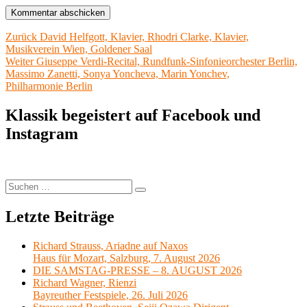
Beitragsnavigation
Vorheriger
Zurück
David Helfgott, Klavier, Rhodri Clarke, Klavier,
Beitrag:
Musikverein Wien, Goldener Saal
Nächster
Weiter
Giuseppe Verdi-Recital, Rundfunk-Sinfonieorchester Berlin,
Beitrag:
Massimo Zanetti, Sonya Yoncheva, Marin Yonchev,
Philharmonie Berlin
Klassik begeistert auf Facebook und
Instagram
Suchen
Suchen
nach:
Letzte Beiträge
Richard Strauss, Ariadne auf Naxos
Haus für Mozart, Salzburg, 7. August 2026
DIE SAMSTAG-PRESSE – 8. AUGUST 2026
Richard Wagner, Rienzi
Bayreuther Festspiele, 26. Juli 2026