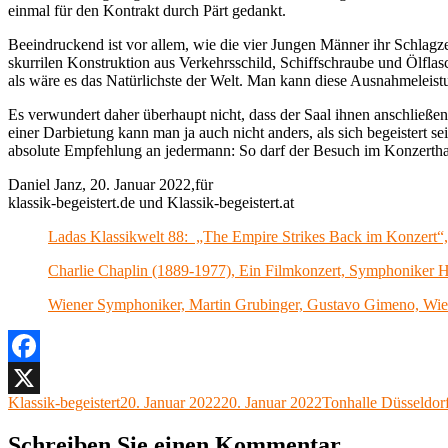
einmal für den Kontrakt durch Pärt gedankt.
Beeindruckend ist vor allem, wie die vier Jungen Männer ihr Schlag
skurrilen Konstruktion aus Verkehrsschild, Schiffschraube und Ölfla
als wäre es das Natürlichste der Welt. Man kann diese Ausnahmeleist
Es verwundert daher überhaupt nicht, dass der Saal ihnen anschließe
einer Darbietung kann man ja auch nicht anders, als sich begeistert s
absolute Empfehlung an jedermann: So darf der Besuch im Konzerthau
Daniel Janz, 20. Januar 2022,für
klassik-begeistert.de und Klassik-begeistert.at
Ladas Klassikwelt 88: „The Empire Strikes Back im Konzert“,
Charlie Chaplin (1889-1977), Ein Filmkonzert, Symphoniker 
Wiener Symphoniker, Martin Grubinger, Gustavo Gimeno, Wie
Facebook
Autor
Veröffentlicht
Kategorien
Klassik-begeistert
20. Januar 2022
20. Januar 2022
Tonhalle Düsseldor
X
am
Schreiben Sie einen Kommentar