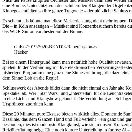
Nach der Pause knüpften Orchester und Musiker dann aber wieder am 
eine Bombe. Unterstützt von den schillernden Klängen der Orgel ki
Kinoepos entfalten so ihre ganze Tragweite – der plötzliche Schluss 
Es scheint, als könnte man diese Meisterleistung nicht mehr toppen.
Die – in Köln ansässigen – Musiker sind Konzertbesuchern bereits du
das WDR Sinfonieorchester auf der Bühne.
GaKo-2019-2020-BEAT03-Repercussion-c-
Haeker
Bei so einem Hintergrund kann man natürlich hohe Qualität erwarten. 
spielen. In der Verbindung mit live-elektronischen Verzerrungseffek
bisherigen Programm eine ganz neue Sinneserfahrung, die dazu einläd
dem Sinne: Lob an die Regie!
Schlusswerk des Abends bildet dann die nicht einmal ein Jahr alte Ko
Spektakel ab. Wer „Star Wars“ und „Interstellar“ für die Leuchtrakete
in eine Licht- und Klangshow getaucht. Die Verbindung aus Schlagze
Ursprüngen zuordnen kann.
Diese 20 Minuten pure Ekstase bieten wirklich alles. Donnernde Sa
Basslinie, das dem Ganzen Hand und Fuß verleiht – ein ganz und gar
bestaunen; dies ist modernste Klangkunst, wie sie in unsere Konzert
Reizüberflutung neigt. Eine noch klarere Unterteilung in furiose Abs