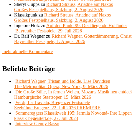
Sheryl Cupps
zu
Richard Strauss, Ariadne auf Naxos
Großes Festspielhaus, Salzburg, 2. August 2026
Klassikpunk
zu
Richard Strauss, Ariadne auf Naxos
Großes Festspielhaus, Salzburg, 2. August 2026
Ingelore Holz
zu
Auf den Punkt 99: Der fliegende Holländer
Bayreuther Festspiele, 29. Juli 2026
Dr. Ralf Wegner
zu
Richard Wagner, Götterdämmerung, Christ
Bayreuther Festspiele, 1. August 2026
mehr aktuelle Kommentare
Beliebte Beiträge
Richard Wagner, Tristan und Isolde, Lise Davidsen
The Metropolitan Opera, New York, 9. März 2026
Die Große Stille, In fernen Welten, Mozarts Musik neu entdec
Hamburgische Staatsoper, 15. März 2026
Verdi, La Traviata, Bregenzer Festspiele
Seebühne Bregenz, 22. Juli 2026 PREMIERE
Sommereggers Klassikwelt 195: Jarmila Novotná- Ihre Lippen,
klassik-begeistert.de, 27. Juli 2023
Interview Genny Basso