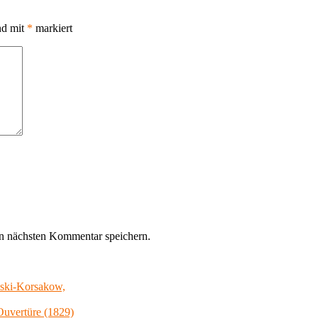
nd mit
*
markiert
n nächsten Kommentar speichern.
mski-Korsakow,
Ouvertüre (1829)