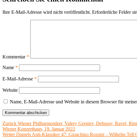
Ihre E-Mail-Adresse wird nicht veröffentlicht.
Erforderliche Felder si
Kommentar
*
Name
*
E-Mail-Adresse
*
Website
Name, E-Mail-Adresse und Website in diesem Browser für meine
Beitragsnavigation
Vorheriger
Zurück
Wiener Philharmoniker, Valery Gergiev, Debussy, Ravel, Ri
Beitrag:
Wiener Konzerthaus, 19. Januar 2022
Nächster
Weiter
Daniels Anti-Klassiker 47: Gioachino Rossini – Wilhelm Tell 