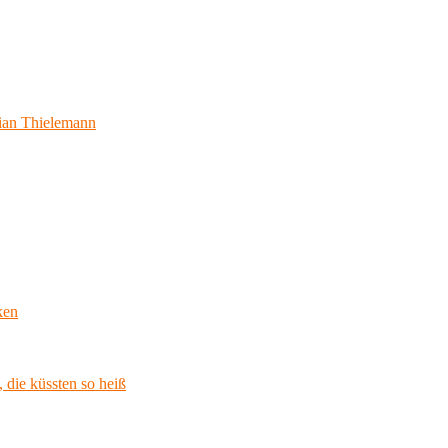
ian Thielemann
ken
 die küssten so heiß