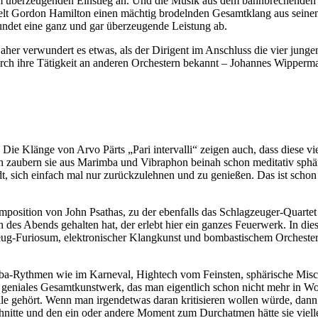
überzeugenden Einstieg an. Und die Musik aus dem bahnbrechenden Sci
tzelt Gordon Hamilton einen mächtig brodelnden Gesamtklang aus sein
rundet eine ganz und gar überzeugende Leistung ab.
 Daher verwundert es etwas, als der Dirigent im Anschluss die vier ju
rch ihre Tätigkeit an anderen Orchestern bekannt – Johannes Wippermann
Die Klänge von Arvo Pärts „Pari intervalli“ zeigen auch, dass diese vi
ten zaubern sie aus Marimba und Vibraphon beinah schon meditativ sph
t, sich einfach mal nur zurückzulehnen und zu genießen. Das ist schon
mposition von John Psathas, zu der ebenfalls das Schlagzeuger-Quartet
n des Abends gehalten hat, der erlebt hier ein ganzes Feuerwerk. In di
ug-Furiosum, elektronischer Klangkunst und bombastischem Orchesterkl
mba-Rythmen wie im Karneval, Hightech vom Feinsten, sphärische Mis
 geniales Gesamtkunstwerk, das man eigentlich schon nicht mehr in Wo
säle gehört. Wenn man irgendetwas daran kritisieren wollen würde, dan
chnitte und den ein oder andere Moment zum Durchatmen hätte sie viell