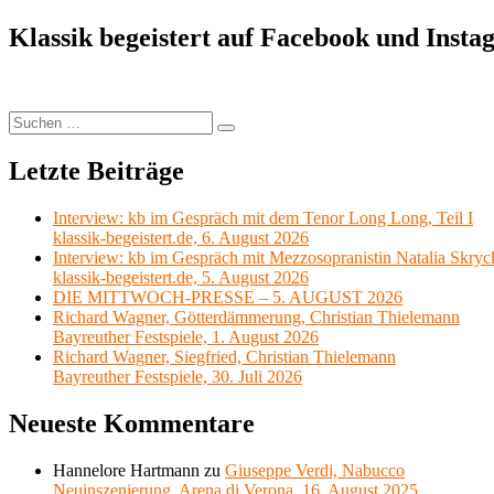
Beitrag:
Klassik begeistert auf Facebook und Inst
Suchen
Suchen
nach:
Letzte Beiträge
Interview: kb im Gespräch mit dem Tenor Long Long, Teil I
klassik-begeistert.de, 6. August 2026
Interview: kb im Gespräch mit Mezzosopranistin Natalia Skryc
klassik-begeistert.de, 5. August 2026
DIE MITTWOCH-PRESSE – 5. AUGUST 2026
Richard Wagner, Götterdämmerung, Christian Thielemann
Bayreuther Festspiele, 1. August 2026
Richard Wagner, Siegfried, Christian Thielemann
Bayreuther Festspiele, 30. Juli 2026
Neueste Kommentare
Hannelore Hartmann
zu
Giuseppe Verdi, Nabucco
Neuinszenierung, Arena di Verona, 16. August 2025