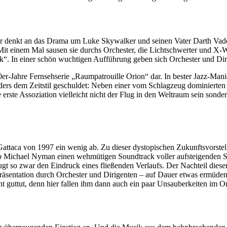
r denkt an das Drama um Luke Skywalker und seinen Vater Darth Vader
 einem Mal sausen sie durchs Orchester, die Lichtschwerter und X-Win
. In einer schön wuchtigen Aufführung geben sich Orchester und Dirige
60er-Jahre Fernsehserie „Raumpatrouille Orion“ dar. In bester Jazz-Man
sonders dem Zeitstil geschuldet: Neben einer vom Schlagzeug dominierte
erste Assoziation vielleicht nicht der Flug in den Weltraum sein sonde
Gattaca von 1997 ein wenig ab. Zu dieser dystopischen Zukunftsvorst
rieb Michael Nyman einen wehmütigen Soundtrack voller aufsteigenden
t so zwar den Eindruck eines fließenden Verlaufs. Der Nachteil dieser
räsentation durch Orchester und Dirigenten – auf Dauer etwas ermüdend. 
guttut, denn hier fallen ihm dann auch ein paar Unsauberkeiten im Or