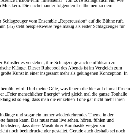
ence Fiction-Film „Interstellar“ von 2019 schlägt auch ein, wie
en Musikern. Die nacheinander folgenden Leitthemen zu dem
ngen Schlagzeuger vom Ensemble „Repercussion“ auf die Bühne ruft.
 (35) steht beispielsweise regelmäßig als erster Schlagzeuger für
er Künstler es verstehen, ihre Schlagzeuge auch einfühlsam zu
ärische Klänge. Dieser Ruhepool des Abends ist im Vergleich zum
 große Kunst in einer insgesamt mehr als gelungenen Konzeption. In
 bemüht wird. Und meine Güte, was feuern die hier auf einmal für ein
eser „Feier menschlicher Energie“ wird gleich mal die ganze Tonhalle
ang ist so eng, dass man die einzelnen Töne gar nicht mehr ihren
chklänge und sogar ein immer wiederkehrendes Thema in der
rte fassen kann. Das muss man live sehen, hören, fühlen und
n höchstens, dass diese Musik ihrer Bombastik wegen zur
eicht noch beeindruckender gestaltet. Gerade auch deshalb sei noch