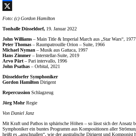
Facebook
X
Foto: (c) Gordon Hamilton
Tonhalle Düsseldorf,
19. Januar 2022
John Williams
– Main Title & Imperial March aus „Star Wars“, 197
Peter Thomas
– Raumpatrouille Orion – Suite, 1966
Michael Nyman
– Musik aus Gattaca, 1997
Hans Zimmer
– Interstellar-Suite, 2019
Arvo Pärt
– Pari intervallo, 1996
John Psathas
– Orbital, 2021
Düsseldorfer Symphoniker
Gordon Hamilton
Dirigent
Repercussion
Schlagzeug
Jörg Mohr
Regie
Von Daniel Janz
Mit Kraft und Pathos in sphärische Höhen – so lässt sich der Ansatz
Symphoniker ein buntes Programm aus Kompositionen aller Strömungen
heißt es „anschnallen“, wie der australische Dirigent und Komponist