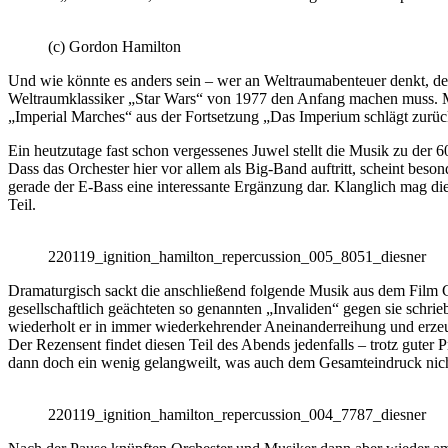
(c) Gordon Hamilton
Und wie könnte es anders sein – wer an Weltraumabenteuer denkt, de
Weltraumklassiker „Star Wars“ von 1977 den Anfang machen muss. Mit
„Imperial Marches“ aus der Fortsetzung „Das Imperium schlägt zurück“
Ein heutzutage fast schon vergessenes Juwel stellt die Musik zu der 
Dass das Orchester hier vor allem als Big-Band auftritt, scheint be
gerade der E-Bass eine interessante Ergänzung dar. Klanglich mag die 
Teil.
220119_ignition_hamilton_repercussion_005_8051_diesner
Dramaturgisch sackt die anschließend folgende Musik aus dem Film 
gesellschaftlich geächteten so genannten „Invaliden“ gegen sie sch
wiederholt er in immer wiederkehrender Aneinanderreihung und erzeug
Der Rezensent findet diesen Teil des Abends jedenfalls – trotz guter P
dann doch ein wenig gelangweilt, was auch dem Gesamteindruck nicht 
220119_ignition_hamilton_repercussion_004_7787_diesner