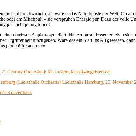
zeugarsenal durchwirbeln, als wäre es das Natürlichste der Welt. Ob 
sche oder am Mischpult – sie versprühen Energie pur. Dazu der volle U
ung gar nicht genug loben!
nd einen furiosen Applaus spendiert. Nahezu geschlossen erheben sich 
einer Ergriffenheit hinzugeben. Wäre das ein Start ins All gewesen, dan
s gerne öfter aussehen.
 21 Century Orchestra KKL Luzern, klassik-begeistert.de
Hamburg (Laeiszhalle Orchester) Laeiszhalle Hamburg, 25. November 
ner Konzerthaus
f