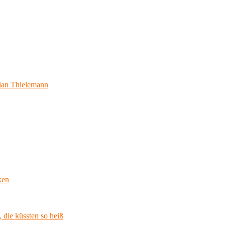
ian Thielemann
ken
 die küssten so heiß