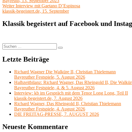
Beitrag:
Bayreuth, 13. September 2023
Nächster
Weiter
Interview mit Gaetano D’Espinosa
Beitrag:
klassik-begeistert.de, 15. September
Klassik begeistert auf Facebook und Inst
Suchen
Suchen
nach:
Letzte Beiträge
Richard Wagner Die Walküre II, Christian Thielemann
Bayreuther Festspiele, 5. August 2026
Halbzeitbilanz: Richard Wagner, Das Rheingold II, Die Walkür
Bayreuther Festspiele, 4. & 5. August 2026
Interview: kb im Gespräch mit dem Tenor Long Long, Teil II
klassik-begeistert.de, 7. August 2026
Richard Wagner, Das Rheingold II, Christian Thielemann
Bayreuther Festspiele, 4. August 2026
DIE FREITAG-PRESSE, 7. AUGUST 2026
Neueste Kommentare