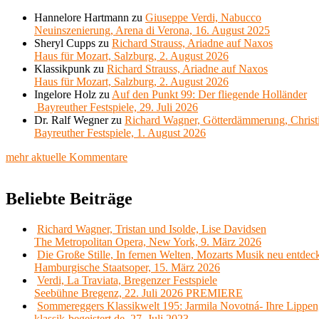
Hannelore Hartmann
zu
Giuseppe Verdi, Nabucco
Neuinszenierung, Arena di Verona, 16. August 2025
Sheryl Cupps
zu
Richard Strauss, Ariadne auf Naxos
Haus für Mozart, Salzburg, 2. August 2026
Klassikpunk
zu
Richard Strauss, Ariadne auf Naxos
Haus für Mozart, Salzburg, 2. August 2026
Ingelore Holz
zu
Auf den Punkt 99: Der fliegende Holländer
Bayreuther Festspiele, 29. Juli 2026
Dr. Ralf Wegner
zu
Richard Wagner, Götterdämmerung, Christ
Bayreuther Festspiele, 1. August 2026
mehr aktuelle Kommentare
Beliebte Beiträge
Richard Wagner, Tristan und Isolde, Lise Davidsen
The Metropolitan Opera, New York, 9. März 2026
Die Große Stille, In fernen Welten, Mozarts Musik neu entdec
Hamburgische Staatsoper, 15. März 2026
Verdi, La Traviata, Bregenzer Festspiele
Seebühne Bregenz, 22. Juli 2026 PREMIERE
Sommereggers Klassikwelt 195: Jarmila Novotná- Ihre Lippen,
klassik-begeistert.de, 27. Juli 2023