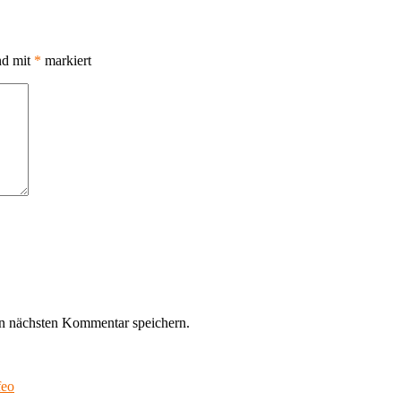
nd mit
*
markiert
n nächsten Kommentar speichern.
feo