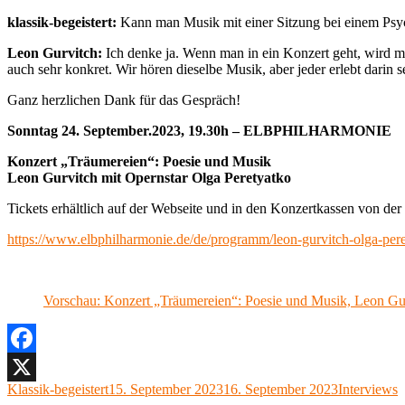
klassik-begeistert:
Kann man Musik mit einer Sitzung bei einem Psy
Leon Gurvitch:
Ich denke ja. Wenn man in ein Konzert geht, wird ma
auch sehr konkret. Wir hören dieselbe Musik, aber jeder erlebt darin 
Ganz herzlichen Dank für das Gespräch!
Sonntag 24. September.2023, 19.30h – ELBPHILHARMONIE
Konzert „Träumereien“: Poesie und Musik
Leon Gurvitch mit Opernstar Olga Peretyatko
Tickets erhältlich auf der Webseite und in den Konzertkassen von de
https://www.elbphilharmonie.de/de/programm/leon-gurvitch-olga-per
Vorschau: Konzert „Träumereien“: Poesie und Musik, Leon 
Facebook
Autor
Veröffentlicht
Kategorien
Klassik-begeistert
15. September 2023
16. September 2023
Interviews
X
am