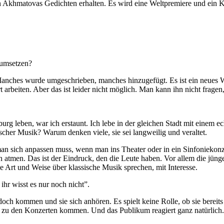
n Akhmatovas Gedichten erhalten. Es wird eine Weltpremiere und ein K
 umsetzen?
. Manches wurde umgeschrieben, manches hinzugefügt. Es ist ein neues 
arbeiten. Aber das ist leider nicht möglich. Man kann ihn nicht fragen,
burg leben, war ich erstaunt. Ich lebe in der gleichen Stadt mit einem 
cher Musik? Warum denken viele, sie sei langweilig und veraltet.
man sich anpassen muss, wenn man ins Theater oder in ein Sinfoniekonze
 atmen. Das ist der Eindruck, den die Leute haben. Vor allem die jünger
e Art und Weise über klassische Musik sprechen, mit Interesse.
ihr wisst es nur noch nicht”.
n doch kommen und sie sich anhören. Es spielt keine Rolle, ob sie bere
te zu den Konzerten kommen. Und das Publikum reagiert ganz natürlich. 