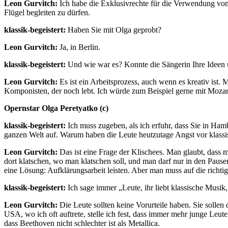
Leon Gurvitch:
Ich habe die Exklusivrechte für die Verwendung vo
Flügel begleiten zu dürfen.
klassik-begeistert:
Haben Sie mit Olga geprobt?
Leon Gurvitch:
Ja, in Berlin.
klassik-begeistert:
Und wie war es? Konnte die Sängerin Ihre Ideen
Leon Gurvitch:
Es ist ein Arbeitsprozess, auch wenn es kreativ ist
Komponisten, der noch lebt. Ich würde zum Beispiel gerne mit Mozart 
Opernstar Olga Peretyatko (c)
klassik-begeistert:
Ich muss zugeben, als ich erfuhr, dass Sie in Ham
ganzen Welt auf. Warum haben die Leute heutzutage Angst vor klassis
Leon Gurvitch:
Das ist eine Frage der Klischees. Man glaubt, dass 
dort klatschen, wo man klatschen soll, und man darf nur in den Pausen
eine Lösung: Aufklärungsarbeit leisten. Aber man muss auf die richtig
klassik-begeistert:
Ich sage immer „Leute, ihr liebt klassische Musik, 
Leon Gurvitch:
Die Leute sollten keine Vorurteile haben. Sie solle
USA, wo ich oft auftrete, stelle ich fest, dass immer mehr junge Leu
dass Beethoven nicht schlechter ist als Metallica.