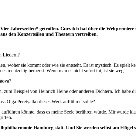
ier Jahreszeiten“ getroffen. Gurvitch hat über die Weltpremiere
m aus den Konzertsälen und Theatern vertreiben.
n Liedern?
 woher sie kommt oder wie sie entsteht. Es ist mystisch. Es spielt k
 es rechtzeitig bemerkt. Wenn man es nicht sofort tut, ist sie weg.
atova?
 zum Beispiel von Heinrich Heine oder anderen Dichtern. Ich habe die
ass Olga Peretyatko dieses Werk aufführen sollte?
so aufführen könnte, dass es meine Seele berühren würde. Mir wurde kla
riffen.
 Elbphilharmonie Hamburg statt. Und Sie werden selbst am Flügel s