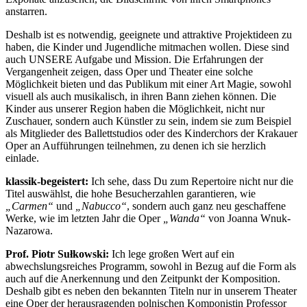
anstarren.
Deshalb ist es notwendig, geeignete und attraktive Projektideen zu
haben, die Kinder und Jugendliche mitmachen wollen. Diese sind
auch UNSERE Aufgabe und Mission. Die Erfahrungen der
Vergangenheit zeigen, dass Oper und Theater eine solche
Möglichkeit bieten und das Publikum mit einer Art Magie, sowohl
visuell als auch musikalisch, in ihren Bann ziehen können. Die
Kinder aus unserer Region haben die Möglichkeit, nicht nur
Zuschauer, sondern auch Künstler zu sein, indem sie zum Beispiel
als Mitglieder des Ballettstudios oder des Kinderchors der Krakauer
Oper an Aufführungen teilnehmen, zu denen ich sie herzlich
einlade.
klassik-begeistert:
Ich sehe, dass Du zum Repertoire nicht nur die
Titel auswählst, die hohe Besucherzahlen garantieren, wie
„Carmen“
und
„Nabucco“
, sondern auch ganz neu geschaffene
Werke, wie im letzten Jahr die Oper
„Wanda“
von Joanna Wnuk-
Nazarowa.
Prof. Piotr Sułkowski:
Ich lege großen Wert auf ein
abwechslungsreiches Programm, sowohl in Bezug auf die Form als
auch auf die Anerkennung und den Zeitpunkt der Komposition.
Deshalb gibt es neben den bekannten Titeln nur in unserem Theater
eine Oper der herausragenden polnischen Komponistin Professor