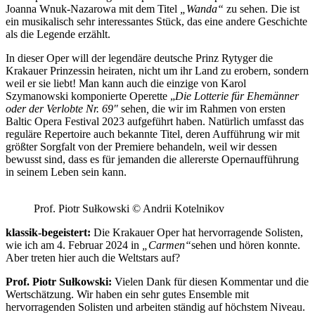
Joanna Wnuk-Nazarowa mit dem Titel
„Wanda“
zu sehen. Die ist
ein musikalisch sehr interessantes Stück, das eine andere Geschichte
als die Legende erzählt.
In dieser Oper will der legendäre deutsche Prinz Rytyger die
Krakauer Prinzessin heiraten, nicht um ihr Land zu erobern, sondern
weil er sie liebt! Man kann auch die einzige von Karol
Szymanowski komponierte Operette „
Die Lotterie für Ehemänner
oder der Verlobte Nr. 69″
sehen
,
die wir im Rahmen von ersten
Baltic Opera Festival 2023 aufgeführt haben. Natürlich umfasst das
reguläre Repertoire auch bekannte Titel, deren Aufführung wir mit
größter Sorgfalt von der Premiere behandeln, weil wir dessen
bewusst sind, dass es für jemanden die allererste Opernaufführung
in seinem Leben sein kann.
Prof. Piotr Sułkowski © Andrii Kotelnikov
klassik-begeistert:
Die Krakauer Oper hat hervorragende Solisten,
wie ich am 4. Februar 2024 in
„Carmen“
sehen und hören konnte.
Aber treten hier auch die Weltstars auf?
Prof. Piotr Sułkowski:
Vielen Dank für diesen Kommentar und die
Wertschätzung. Wir haben ein sehr gutes Ensemble mit
hervorragenden Solisten und arbeiten ständig auf höchstem Niveau.