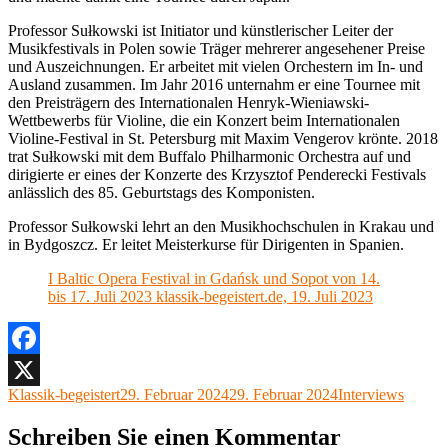
Professor Sułkowski ist Initiator und künstlerischer Leiter der
Musikfestivals in Polen sowie Träger mehrerer angesehener Preise
und Auszeichnungen. Er arbeitet mit vielen Orchestern im In- und
Ausland zusammen. Im Jahr 2016 unternahm er eine Tournee mit
den Preisträgern des Internationalen Henryk-Wieniawski-
Wettbewerbs für Violine, die ein Konzert beim Internationalen
Violine-Festival in St. Petersburg mit Maxim Vengerov krönte. 2018
trat Sułkowski mit dem Buffalo Philharmonic Orchestra auf und
dirigierte er eines der Konzerte des Krzysztof Penderecki Festivals
anlässlich des 85. Geburtstags des Komponisten.
Professor Sułkowski lehrt an den Musikhochschulen in Krakau und
in Bydgoszcz. Er leitet Meisterkurse für Dirigenten in Spanien.
I Baltic Opera Festival in Gdańsk und Sopot von 14.
bis 17. Juli 2023 klassik-begeistert.de, 19. Juli 2023
Facebook
Autor
Veröffentlicht
Kategorien
Klassik-begeistert
29. Februar 2024
29. Februar 2024
Interviews
X
am
Schreiben Sie einen Kommentar