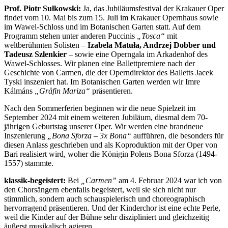
Prof. Piotr Sułkowski:
Ja, das Jubiläumsfestival der Krakauer Oper
findet vom 10. Mai bis zum 15. Juli im Krakauer Opernhaus sowie
im Wawel-Schloss und im Botanischen Garten statt. Auf dem
Programm stehen unter anderen Puccinis
„Tosca“
mit
weltberühmten Solisten –
Izabela Matuła, Andrzej Dobber und
Tadeusz Szlenkier
– sowie eine Operngala im Arkadenhof des
Wawel-Schlosses. Wir planen eine Ballettpremiere nach der
Geschichte von Carmen, die der Operndirektor des Balletts Jacek
Tyski inszeniert hat. Im Botanischen Garten werden wir Imre
Kálmáns
„Gräfin Mariza“
präsentieren.
Nach den Sommerferien beginnen wir die neue Spielzeit im
September 2024 mit einem weiteren Jubiläum, diesmal dem 70-
jährigen Geburtstag unserer Oper. Wir werden eine brandneue
Inszenierung
„Bona Sforza – 3x Bona“
aufführen, die besonders für
diesen Anlass geschrieben und als Koproduktion mit der Oper von
Bari realisiert wird, woher die Königin Polens Bona Sforza (1494-
1557) stammte.
klassik-begeistert:
Bei
„Carmen”
am 4. Februar 2024 war ich von
den Chorsängern ebenfalls begeistert, weil sie sich nicht nur
stimmlich, sondern auch schauspielerisch und choreographisch
hervorragend präsentieren. Und der Kinderchor ist eine echte Perle,
weil die Kinder auf der Bühne sehr diszipliniert und gleichzeitig
äußerst musikalisch agieren.