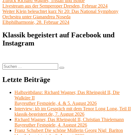
Beitragsnavigation
Vorheriger
Zurück
Richard Wagner, Tristan und Isolde
Beitrag:
Livestream aus der Semperoper Dresden, Februar 2024
Nächster
Weiter
Klein beleuchtet kurz Nr 20: Das National Symphony
Beitrag:
Orchestra unter Gianandrea Noseda
Elbphilharmonie, 28. Februar 2024
Klassik begeistert auf Facebook und
Instagram
Suchen
Suchen
nach:
Letzte Beiträge
Halbzeitbilanz: Richard Wagner, Das Rheingold II, Die
Walküre II
Bayreuther Festspiele, 4. & 5. August 2026
Interview: kb im Gespräch mit dem Tenor Long Long, Teil II
klassik-begeistert.de, 7. August 2026
Richard Wagner, Das Rheingold II, Christian Thielemann
Bayreuther Festspiele, 4. August 2026
Franz Schubert Die schöne Müllerin Georg Nigl Bariton