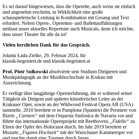
Es sei darauf hingewiesen, dass die Operette, auch wenn sie einfach
und angenehm erscheint, in Wirklichkeit eine große
schauspielerische Leistung in Kombination mit Gesang und Text
erfordert. Neben Opern-, Operetten- und Ballettaufführungen
umfasst unser aktuelles Repertoire auch Musicals, denn ich möchte,
dass unser Theater für alle da ist!
Vielen herzlichen Dank für das Gespräch.
Jolanta Łada-Zielke, 29. Februar 2024, für
klassik-begeistert.de und klassik-begeistert.at
Prof. Piotr Sułkowski
absolvierte sein Studium Dirigieren und
Musikpädagogik an der Musikhochschule in Krakau mit
Auszeichnung.
Er verfügt über langjährige Opernerfahrung, die er während seiner
Tätigkeit als Dirigent und späterer künstlerischer Leiter an der
Krakauer Oper, sowie an der Wildwood Festival Opera AR (USA)
sammelte. 2010 bereitete er in Pamplona (Spanien) die Premiere von
Bizets
„Carmen“
mit dem Orquesta Sinfonica de Navarra vor und
führte das internationale Opernprojekt mit Beethovens
„Fidelio“
zu
Ehren der Opfer des Holocaust durch. Im Jahr 2019 bereitete er
Mozarts
„Figaros Hochzeit“
mit der Warschauer Kammeroper vor
und machte damit eine Tournee durch Japan.