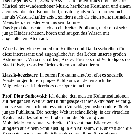
Das Ergebnis war
„Kopernikus“
– ein farbenfrohes und tanzbares
Musical mit wunderschöner Musik, herrlichen Kostümen und einem
atemberaubenden Bühnenbild, das den großen Astronomen nicht
nur als Wissenschaftler zeigt, sondern auch als einen ganz normalen
Menschen, der jeder von uns sein könnte.
Das Spektakel richtet sich an ein breites Publikum, und selbst sehr
junge Kinder schauen, hören und saugen das Wissen mit
angehaltenem Atem auf.
Wir erhalten viele wunderbare Kritiken und Dankesschreiben für
diese interessante und zugängliche Art, das Leben unseres großen
Astronomen, Wissenschaftlers, Arztes, Priesters und Verteidigers der
Stadt Olsztyn vor den Ordensrittern zu präsentieren.
klassik-begeistert:
In eurem Programmangebot gibt es spezielle
Vorstellungen für ein junges Publikum, an denen auch die
Mitglieder des Kinderchors der Oper teilnehmen.
Prof. Piotr Sułkowski:
Ich denke, den meisten Kulturinstitutionen
auf der ganzen Welt ist der Bildungsaspekt ihrer Aktivitäten wichtig,
und sie suchen nach interessanten Vorschlägen insbesondere für ein
junges Publikum. Die heutige Welt ist schnelllebig, in der virtuellen
Realität ist alles sofort verfügbar und die Nutzung von
Mobiltelefonen ist weit verbreitet. Oft sieht man Bilder von den
Jüngsten auf einem Schulausflug in ein Museum, die, anstatt sich die
Exponate anzusehen, die Bildschirme von ihren Smartphones