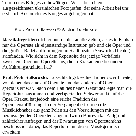
Trauma des Krieges zu bewältigen. Wir haben einen
ausgezeichneten ukrainischen Fotografen, der seine Arbeit bei uns
erst nach Ausbruch des Krieges angefangen hat.
Prof. Piotr Sułkowski © Andrii Kotelnikov
klassik-begeistert:
Ich erinnere mich an die Zeiten, als es in Krakau
nur die Operette als eigenständige Institution gab und die Oper und
die großen Ballettaufführungen im Stadttheater (Słowacki-Theater)
stattfanden. Wie sieht in dem Repertoire das jetzige Verhältnis
zwischen Oper und Operette aus, die in Krakau eine besondere
Aufführungstradition hat?
Prof. Piotr Sułkowski:
Tatsächlich gab es hier früher zwei Theater,
von denen das eine auf Operette und das andere auf Oper
spezialisiert war
.
Nach dem Bau des neuen Gebäudes legte man die
Repertoires zusammen und verlagerte den Schwerpunkt auf die
Oper. Krakau hat jedoch eine reiche Tradition der
Operettenaufführung. In der Vergangenheit kamen die
Musikliebhaber aus ganz Polen zu den Vorstellungen mit der
herausragenden Operettensängerin Iwona Borowicka. Aufgrund
zahlreicher Anfragen und der Erwartungen von Operettenfans
beschloss ich daher, das Repertoire um dieses Musikgenre zu
erweitern.