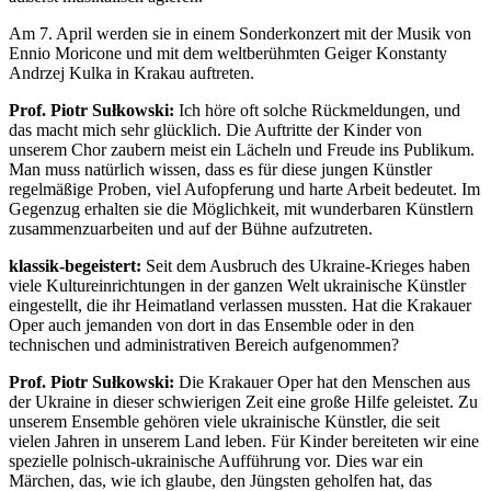
Am 7. April werden sie in einem Sonderkonzert mit der Musik von
Ennio Moricone und mit dem weltberühmten Geiger Konstanty
Andrzej Kulka in Krakau auftreten.
Prof. Piotr Sułkowski:
Ich höre oft solche Rückmeldungen, und
das macht mich sehr glücklich. Die Auftritte der Kinder von
unserem Chor zaubern meist ein Lächeln und Freude ins Publikum.
Man muss natürlich wissen, dass es für diese jungen Künstler
regelmäßige Proben, viel Aufopferung und harte Arbeit bedeutet. Im
Gegenzug erhalten sie die Möglichkeit, mit wunderbaren Künstlern
zusammenzuarbeiten und auf der Bühne aufzutreten.
klassik-begeistert:
Seit dem Ausbruch des Ukraine-Krieges haben
viele Kultureinrichtungen in der ganzen Welt ukrainische Künstler
eingestellt, die ihr Heimatland verlassen mussten. Hat die Krakauer
Oper auch jemanden von dort in das Ensemble oder in den
technischen und administrativen Bereich aufgenommen?
Prof. Piotr Sułkowski:
Die Krakauer Oper hat den Menschen aus
der Ukraine in dieser schwierigen Zeit eine große Hilfe geleistet. Zu
unserem Ensemble gehören viele ukrainische Künstler, die seit
vielen Jahren in unserem Land leben. Für Kinder bereiteten wir eine
spezielle polnisch-ukrainische Aufführung vor. Dies war ein
Märchen, das, wie ich glaube, den Jüngsten geholfen hat, das