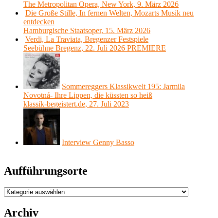
The Metropolitan Opera, New York, 9. März 2026
Die Große Stille, In fernen Welten, Mozarts Musik neu
entdecken
Hamburgische Staatsoper, 15. März 2026
Verdi, La Traviata, Bregenzer Festspiele
Seebühne Bregenz, 22. Juli 2026 PREMIERE
Sommereggers Klassikwelt 195: Jarmila
Novotná- Ihre Lippen, die küssten so heiß
klassik-begeistert.de, 27. Juli 2023
Interview Genny Basso
Aufführungsorte
Aufführungsorte
Archiv