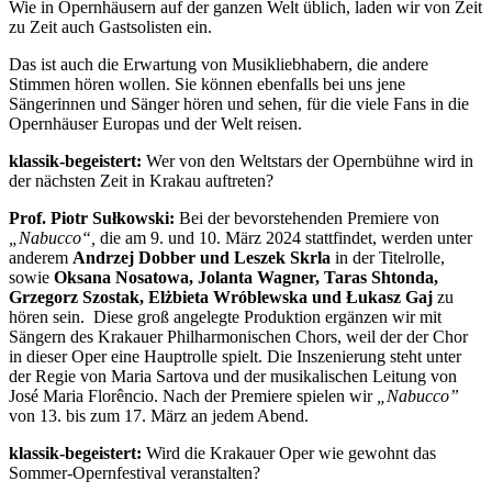
Wie in Opernhäusern auf der ganzen Welt üblich, laden wir von Zeit
zu Zeit auch Gastsolisten ein.
Das ist auch die Erwartung von Musikliebhabern, die andere
Stimmen hören wollen. Sie können ebenfalls bei uns jene
Sängerinnen und Sänger hören und sehen, für die viele Fans in die
Opernhäuser Europas und der Welt reisen.
klassik-begeistert:
Wer von den Weltstars der Opernbühne wird in
der nächsten Zeit in Krakau auftreten?
Prof. Piotr Sułkowski:
Bei der bevorstehenden Premiere von
„Nabucco“,
die am 9. und 10. März 2024 stattfindet, werden unter
anderem
Andrzej Dobber und Leszek Skrla
in der Titelrolle,
sowie
Oksana Nosatowa, Jolanta Wagner, Taras Shtonda,
Grzegorz Szostak, Elżbieta Wróblewska und Łukasz Gaj
zu
hören sein. Diese groß angelegte Produktion ergänzen wir mit
Sängern des Krakauer Philharmonischen Chors, weil der der Chor
in dieser Oper eine Hauptrolle spielt. Die Inszenierung steht unter
der Regie von Maria Sartova und der musikalischen Leitung von
José Maria Florêncio. Nach der Premiere spielen wir
„Nabucco”
von 13. bis zum 17. März an jedem Abend.
klassik-begeistert:
Wird die Krakauer Oper wie gewohnt das
Sommer-Opernfestival veranstalten?