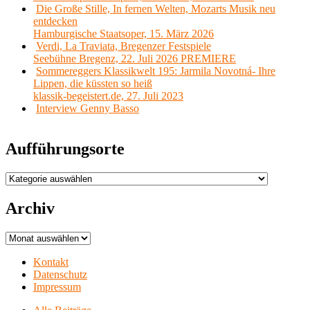
Die Große Stille, In fernen Welten, Mozarts Musik neu
entdecken
Hamburgische Staatsoper, 15. März 2026
Verdi, La Traviata, Bregenzer Festspiele
Seebühne Bregenz, 22. Juli 2026 PREMIERE
Sommereggers Klassikwelt 195: Jarmila Novotná- Ihre
Lippen, die küssten so heiß
klassik-begeistert.de, 27. Juli 2023
Interview Genny Basso
Aufführungsorte
Aufführungsorte
Archiv
Archiv
Kontakt
Datenschutz
Impressum