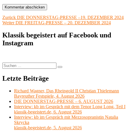
Beitragsnavigation
Vorheriger
Zurück
DIE DONNERSTAG-PRESSE –19. DEZEMBER 2024
Nächster
Beitrag:
Weiter
DIE FREITAG-PRESSE – 20. DEZEMBER 2024
Beitrag:
Klassik begeistert auf Facebook und
Instagram
Suchen
Suchen
nach:
Letzte Beiträge
Richard Wagner, Das Rheingold II Christian Thielemann
Bayreuther Festspiele, 4. August 2026
DIE DONNERSTAG-PRESSE – 6. AUGUST 2026
Interview: kb im Gespräch mit dem Tenor Long Long, Teil I
klassik-begeistert.de, 6. August 2026
Interview: kb im Gespräch mit Mezzosopranistin Natalia
Skrycka
klassik-begeistert.de, 5. August 2026