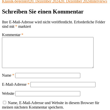
Autor
Veröffentlicht
Kategorien
Klassik-begeistert
20. Dezember 2024
20. Dezember 2024
Interviews
X
am
Schreiben Sie einen Kommentar
Ihre E-Mail-Adresse wird nicht veröffentlicht.
Erforderliche Felder
sind mit
*
markiert
Kommentar
*
Name
*
E-Mail-Adresse
*
Website
Name, E-Mail-Adresse und Website in diesem Browser für
meinen nächsten Kommentar speichern.