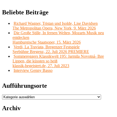
Beliebte Beiträge
Richard Wagner, Tristan und Isolde, Lise Davidsen
The Metropolitan Opera, New York, 9. März 2026
Die Große Stille, In fernen Welten, Mozarts Musik neu
entdecken
Hamburgische Staatsoper, 15. März 2026
Verdi, La Traviata, Bregenzer Festspiele
Seebühne Bregenz, 22. Juli 2026 PREMIERE
Sommereggers Klassikwelt 195: Jarmila Novotná- Ihre
Lippen, die küssten so heiß
klassik-begeistert.de, 27. Juli 2023
Interview Genny Basso
Aufführungsorte
Aufführungsorte
Archiv