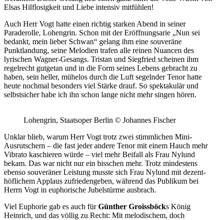
Elsas Hilflosigkeit und Liebe intensiv mitfühlen!
Auch Herr Vogt hatte einen richtig starken Abend in seiner
Paraderolle, Lohengrin. Schon mit der Eröffnungsarie „Nun sei
bedankt, mein lieber Schwan“ gelang ihm eine souveräne
Punktlandung, seine Melodien trafen alle reinen Nuancen des
lyrischen Wagner-Gesangs. Tristan und Siegfried scheinen ihm
regelrecht gutgetan und in die Form seines Lebens gebracht zu
haben, sein heller, mühelos durch die Luft segelnder Tenor hatte
heute nochmal besonders viel Stärke drauf. So spektakulär und
selbstsicher habe ich ihn schon lange nicht mehr singen hören.
Lohengrin, Staatsoper Berlin © Johannes Fischer
Unklar blieb, warum Herr Vogt trotz zwei stimmlichen Mini-
Ausrutschern – die fast jeder andere Tenor mit einem Hauch mehr
Vibrato kaschieren würde – viel mehr Beifall als Frau Nylund
bekam. Das war nicht nur ein bisschen mehr. Trotz mindestens
ebenso souveräner Leistung musste sich Frau Nylund mit dezent-
höflichem Applaus zufriedengeben, während das Publikum bei
Herrn Vogt in euphorische Jubelstürme ausbrach.
Viel Euphorie gab es auch für
Günther Groissböck
s König
Heinrich, und das völlig zu Recht: Mit melodischem, doch