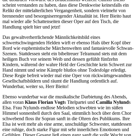
scheint verstanden zu haben, dass diese Denkweise keinesfalls ein
Relikt der mittelalterlichen Vergangenheit, sondern vielmehr von
brennender und besorgniserregender Aktualität ist. Herr Bieito haut
mal wieder alle Schattenseiten dieser Oper auf den Tisch, die
Handlung spielt hier und jetzt!
Das gewaltverherrlichende Männlichkeitsbild eines
schwertschwingenden Helden wirft er ebenso Hals über Kopf über
Bord wie euphemistische Märchenwelten und fantasievolle Schwan-
Szenen. Stattdessen steht ein bibeltreuer Telramund stets mit dem
heiligen Buch vor seinem Weib und dessen gefühlt fünfzehn
Kindern, während der wahre Held der Geschichte kein Schwert zur
Hand nimmt und seine Kämpfe blutlos ohne Todesfolge erledigt.
Diese Regie befreit wieder mal eine Oper von rückwärtsgewandten
Gesellschaftsbildern und räumt die Handlung ordentlich auf.
Wunderbar, weiter so, Herr Bieito!
Ebenso wunderbar war die musikalische Darbietung des Abends,
allen voran
Klaus Florian Vogt
s Titelpartei und
Camilla Nylund
s
Elsa. Frau Nylunds endlose Melodien schwebten wie im süßen
Himmel sonnenhell durch den Saal, stimmlich hoch über dem Chor
schwebend floss ihr Sopran sanft in die Ohren des Publikums. Ihre
Elsa ist weit mehr als eine arme, unschuldige Schwester, stattdessen
eine ruhige, doch starke Figur mit sehr innerlichen Emotionen und
Gefühlen. Dieser Gesang ließ einen ganz sanft die volle Wucht von