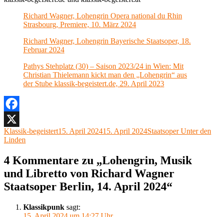
Richard Wagner, Lohengrin Opera national du Rhin
Strasbourg, Premiere, 10. März 2024
Richard Wagner, Lohengrin Bayerische Staatsoper, 18.
Februar 2024
Pathys Stehplatz (30) – Saison 2023/24 in Wien: Mit
Christian Thielemann kickt man den „Lohengrin“ aus
der Stube klassik-begeistert.de, 29. April 2023
Facebook
Autor
Veröffentlicht
Kategorien
Klassik-begeistert
15. April 2024
15. April 2024
Staatsoper Unter den
X
am
Linden
4 Kommentare zu „Lohengrin, Musik
und Libretto von Richard Wagner
Staatsoper Berlin, 14. April 2024“
Klassikpunk
sagt:
15. April 2024 um 14:27 Uhr