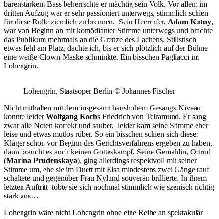
bärenstarkem Bass beherrschte er mächtig sein Volk. Vor allem im
dritten Aufzug war er sehr passioniert unterwegs, stimmlich schien
für diese Rolle ziemlich zu brennen. Sein Heerrufer,
Adam Kutny
,
war von Beginn an mit komödianter Stimme unterwegs und brachte
das Publikum mehrmals an die Grenze des Lachens. Stilistisch
etwas fehl am Platz, dachte ich, bis er sich plötzlich auf der Bühne
eine weiße Clown-Maske schminkte. Ein bisschen Pagliacci im
Lohengrin.
Lohengrin, Staatsoper Berlin © Johannes Fischer
Nicht mithalten mit dem insgesamt haushohem Gesangs-Niveau
konnte leider
Wolfgang Koch
s Friedrich von Telramund. Er sang
zwar alle Noten korrekt und sauber, leider kam seine Stimme eher
leise und etwas mutlos rüber. So ein bisschen schien sich dieser
Kläger schon vor Beginn des Gerichtsverfahrens ergeben zu haben,
dann braucht es auch keinen Gotteskampf. Seine Gemahlin, Ortrud
(
Marina Prudenskaya
), ging allerdings respektvoll mit seiner
Stimme um, ehe sie im Duett mit Elsa mindestens zwei Gänge rauf
schaltete und gegenüber Frau Nylund souverän brillierte. In ihrem
letzten Auftritt tobte sie sich nochmal stimmlich wie szenisch richtig
stark aus…
Lohengrin wäre nicht Lohengrin ohne eine Reihe an spektakulär