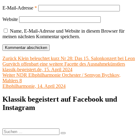
E-Mail-Adresse
*
Website
Name, E-Mail-Adresse und Website in diesem Browser für
meinen nächsten Kommentar speichern.
Beitragsnavigation
Vorheriger
Zurück
Klein beleuchtet kurz Nr 28: Das 15. Salonkonzert bei Leon
Beitrag:
Gurvitch offenbart eine weitere Facette des Ausnahmekünstlers
klassik-begeistert.de, 15. April 2024
Nächster
Weiter
NDR Elbphilharmonie Orchester / Semyon Bychkov,
Beitrag:
Mahlers 8
Elbphilharmonie, 14. April 2024
Klassik begeistert auf Facebook und
Instagram
Suchen
Suchen
nach: