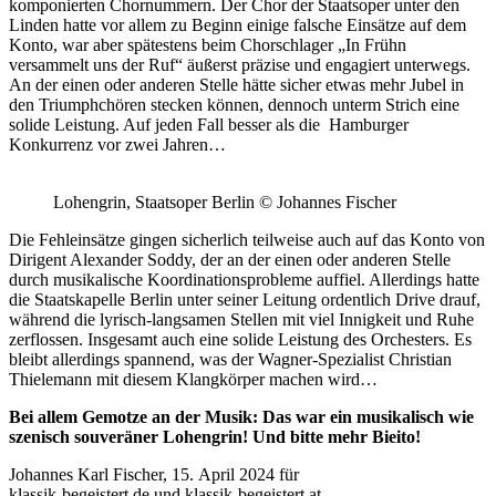
komponierten Chornummern. Der Chor der Staatsoper unter den
Linden hatte vor allem zu Beginn einige falsche Einsätze auf dem
Konto, war aber spätestens beim Chorschlager „In Frühn
versammelt uns der Ruf“ äußerst präzise und engagiert unterwegs.
An der einen oder anderen Stelle hätte sicher etwas mehr Jubel in
den Triumphchören stecken können, dennoch unterm Strich eine
solide Leistung. Auf jeden Fall besser als die Hamburger
Konkurrenz vor zwei Jahren…
Lohengrin, Staatsoper Berlin © Johannes Fischer
Die Fehleinsätze gingen sicherlich teilweise auch auf das Konto von
Dirigent Alexander Soddy, der an der einen oder anderen Stelle
durch musikalische Koordinationsprobleme auffiel. Allerdings hatte
die Staatskapelle Berlin unter seiner Leitung ordentlich Drive drauf,
während die lyrisch-langsamen Stellen mit viel Innigkeit und Ruhe
zerflossen. Insgesamt auch eine solide Leistung des Orchesters. Es
bleibt allerdings spannend, was der Wagner-Spezialist Christian
Thielemann mit diesem Klangkörper machen wird…
Bei allem Gemotze an der Musik: Das war ein musikalisch wie
szenisch souveräner Lohengrin! Und bitte mehr Bieito!
Johannes Karl Fischer, 15. April 2024 für
klassik-begeistert.de und klassik-begeistert.at