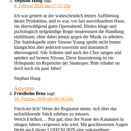
Stephan Haug
sagt:
8. Februar 2026 um 17:35 Uhr
Ich war gestern in der wahrscheinlich letzten Aufführung
dieser Produktion, und es war, vor fast ausverkauftem Haus,
ein überwältigend guter Opernabend. Bieitos kluge und
pschologisch tiefgründige Regie modernisiert die Handlung
einfühlsam, ohne dabei jemals gegen die Musik zu arbeiten.
Die Staatskapelle unter Simone Young spielte nicht immer
klangschön aber jederzeit souverän und dramatisch
überzeugend. Alle Solisten und auch der Chor sangen und
spielten auf bestem Niveau. Diese Inszenierung ist ein
Höhepunkt im Repertoire der Staatsoper. Bitte erhaltet sie
doch noch ein paar Jahre!
Stephan Haug
Antworten
Friedhelm Benz
sagt:
10. Februar 2026 um 00:24 Uhr
Fürch-ter-lich! Wenn der Regisseur meint, sich über das
aufzuführende Stück erheben zu müssen.
Welch Eitelkeit… Nur gut, dass der Name des Katalanen in
einigen Jahren vergessen sein wird. Mit geschlossenen Augen
bleibt auch dieser LOHENGRIN eine unkaputtbare,