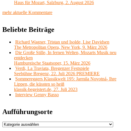
Haus für Mozart, Salzburg, 2. August 2026
mehr aktuelle Kommentare
Beliebte Beiträge
Richard Wagner, Tristan und Isolde, Lise Davidsen
The Metropolitan Opera, New York, 9. März 2026
Die Große Stille, In fernen Welten, Mozarts Musik neu
entdecken
Hamburgische Staatsoper, 15. März 2026
Verdi, La Traviata, Bregenzer Festspiele
Seebühne Bregenz, 22. Juli 2026 PREMIERE
Sommereggers Klassikwelt 195: Jarmila Novotná- Ihre
Lippen, die küssten so heiß
klassik-begeistert.de, 27. Juli 2023
Interview Genny Basso
Aufführungsorte
Aufführungsorte