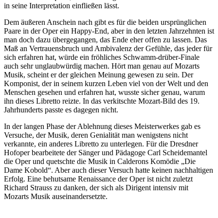
in seine Interpretation einfließen lässt.
Dem äußeren Anschein nach gibt es für die beiden ursprünglichen
Paare in der Oper ein Happy-End, aber in den letzten Jahrzehnten ist
man doch dazu übergegangen, das Ende eher offen zu lassen. Das
Maß an Vertrauensbruch und Ambivalenz der Gefühle, das jeder für
sich erfahren hat, würde ein fröhliches Schwamm-drüber-Finale
auch sehr unglaubwürdig machen. Hört man genau auf Mozarts
Musik, scheint er der gleichen Meinung gewesen zu sein. Der
Komponist, der in seinem kurzen Leben viel von der Welt und den
Menschen gesehen und erfahren hat, wusste sicher genau, warum
ihn dieses Libretto reizte. In das verkitschte Mozart-Bild des 19.
Jahrhunderts passte es dagegen nicht.
In der langen Phase der Ablehnung dieses Meisterwerkes gab es
Versuche, der Musik, deren Genialität man wenigstens nicht
verkannte, ein anderes Libretto zu unterlegen. Für die Dresdner
Hofoper bearbeitete der Sänger und Pädagoge Carl Scheidemantel
die Oper und quetschte die Musik in Calderons Komödie „Die
Dame Kobold“. Aber auch dieser Versuch hatte keinen nachhaltigen
Erfolg. Eine behutsame Renaissance der Oper ist nicht zuletzt
Richard Strauss zu danken, der sich als Dirigent intensiv mit
Mozarts Musik auseinandersetzte.