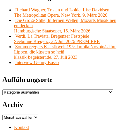
Richard Wagner, Tristan und Isolde, Lise Davidsen
The Metropolitan Opera, New York, 9. März 2026
Die Große Stille, In fernen Welten, Mozarts Musik neu
entdecken
Hamburgische Staatsoper, 15. März 2026
Verdi, La Traviata, Bregenzer Festspiele
Seebühne Bregenz, 22. Juli 2026 PREMIERE
Sommereggers Klassikwelt 195: Jarmila Novotná- Ihre
Lippen, die küssten so heiß
klassik-begeistert.de, 27. Juli 2023
Interview Genny Basso
Aufführungsorte
Aufführungsorte
Archiv
Archiv
Kontakt