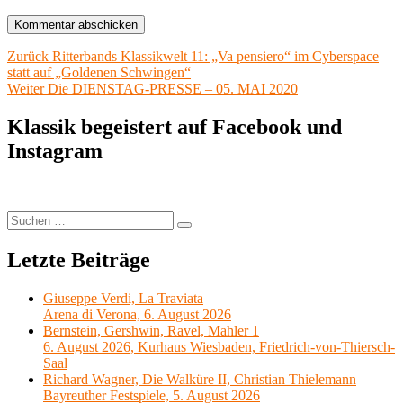
Beitragsnavigation
Vorheriger
Zurück
Ritterbands Klassikwelt 11: „Va pensiero“ im Cyberspace
Beitrag:
statt auf „Goldenen Schwingen“
Nächster
Weiter
Die DIENSTAG-PRESSE – 05. MAI 2020
Beitrag:
Klassik begeistert auf Facebook und
Instagram
Suchen
Suchen
nach:
Letzte Beiträge
Giuseppe Verdi, La Traviata
Arena di Verona, 6. August 2026
Bernstein, Gershwin, Ravel, Mahler 1
6. August 2026, Kurhaus Wiesbaden, Friedrich-von-Thiersch-
Saal
Richard Wagner, Die Walküre II, Christian Thielemann
Bayreuther Festspiele, 5. August 2026