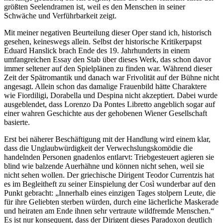
größten Seelendramen ist, weil es den Menschen in seiner
Schwäche und Verführbarkeit zeigt.
Mit meiner negativen Beurteilung dieser Oper stand ich, historisch
gesehen, keineswegs allein. Selbst der historische Kritikerpapst
Eduard Hanslick brach Ende des 19. Jahrhunderts in einem
umfangreichen Essay den Stab über dieses Werk, das schon davor
immer seltener auf den Spielplänen zu finden war. Während dieser
Zeit der Spätromantik und danach war Frivolität auf der Bühne nicht
angesagt. Allein schon das damalige Frauenbild hätte Charaktere
wie Fiordiligi, Dorabella und Despina nicht akzeptiert. Dabei wurde
ausgeblendet, dass Lorenzo Da Pontes Libretto angeblich sogar auf
einer wahren Geschichte aus der gehobenen Wiener Gesellschaft
basierte.
Erst bei näherer Beschäftigung mit der Handlung wird einem klar,
dass die Unglaubwürdigkeit der Verwechslungskomödie die
handelnden Personen gnadenlos entlarvt: Triebgesteuert agieren sie
blind wie balzende Auerhähne und können nicht sehen, weil sie
nicht sehen wollen. Der griechische Dirigent Teodor Currentzis hat
es im Begleitheft zu seiner Einspielung der Così wunderbar auf den
Punkt gebracht: „Innerhalb eines einzigen Tages stolpern Leute, die
für ihre Geliebten sterben würden, durch eine lächerliche Maskerade
und heiraten am Ende ihnen sehr vertraute wildfremde Menschen.“
Es ist nur konsequent, dass der Dirigent dieses Paradoxon deutlich