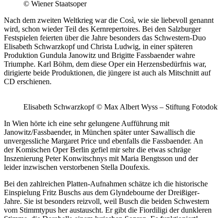
© Wiener Staatsoper
Nach dem zweiten Weltkrieg war die Così, wie sie liebevoll genannt
wird, schon wieder Teil des Kernrepertoires. Bei den Salzburger
Festspielen feierten über die Jahre besonders das Schwestern-Duo
Elisabeth Schwarzkopf und Christa Ludwig, in einer späteren
Produktion Gundula Janowitz und Brigitte Fassbaender wahre
Triumphe. Karl Böhm, dem diese Oper ein Herzensbedürfnis war,
dirigierte beide Produktionen, die jüngere ist auch als Mitschnitt auf
CD erschienen.
Elisabeth Schwarzkopf © Max Albert Wyss – Stiftung Fotodo
In Wien hörte ich eine sehr gelungene Aufführung mit
Janowitz/Fassbaender, in München später unter Sawallisch die
unvergessliche Margaret Price und ebenfalls die Fassbaender. An
der Komischen Oper Berlin gefiel mir sehr die etwas schräge
Inszenierung Peter Konwitschnys mit Maria Bengtsson und der
leider inzwischen verstorbenen Stella Doufexis.
Bei den zahlreichen Platten-Aufnahmen schätze ich die historische
Einspielung Fritz Buschs aus dem Glyndebourne der Dreißiger-
Jahre. Sie ist besonders reizvoll, weil Busch die beiden Schwestern
vom Stimmtypus her austauscht. Er gibt die Fiordiligi der dunkleren