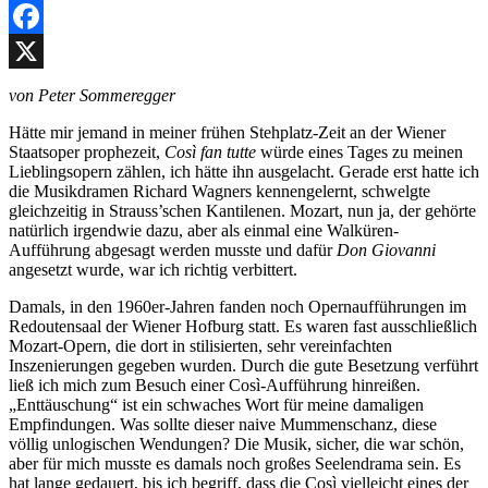
Facebook
X
von Peter Sommeregger
Hätte mir jemand in meiner frühen Stehplatz-Zeit an der Wiener
Staatsoper prophezeit,
Così fan tutte
würde eines Tages zu meinen
Lieblingsopern zählen, ich hätte ihn ausgelacht. Gerade erst hatte ich
die Musikdramen Richard Wagners kennengelernt, schwelgte
gleichzeitig in Strauss’schen Kantilenen. Mozart, nun ja, der gehörte
natürlich irgendwie dazu, aber als einmal eine Walküren-
Aufführung abgesagt werden musste und dafür
Don Giovanni
angesetzt wurde, war ich richtig verbittert.
Damals, in den 1960er-Jahren fanden noch Opernaufführungen im
Redoutensaal der Wiener Hofburg statt. Es waren fast ausschließlich
Mozart-Opern, die dort in stilisierten, sehr vereinfachten
Inszenierungen gegeben wurden. Durch die gute Besetzung verführt
ließ ich mich zum Besuch einer Così-Aufführung hinreißen.
„Enttäuschung“ ist ein schwaches Wort für meine damaligen
Empfindungen. Was sollte dieser naive Mummenschanz, diese
völlig unlogischen Wendungen? Die Musik, sicher, die war schön,
aber für mich musste es damals noch großes Seelendrama sein. Es
hat lange gedauert, bis ich begriff, dass die Così vielleicht eines der