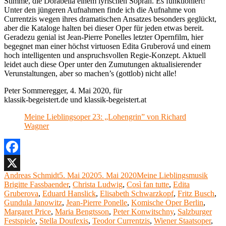
Stimme, die Dorabella einem lyrischen Sopran. Es funktioniert!
Unter den jüngeren Aufnahmen finde ich die Aufnahme von
Currentzis wegen ihres dramatischen Ansatzes besonders geglückt,
aber die Kataloge halten bei dieser Oper für jeden etwas bereit.
Geradezu genial ist Jean-Pierre Ponelles letzter Opernfilm, hier
begegnet man einer höchst virtuosen Edita Gruberová und einem
hoch intelligenten und anspruchsvollen Regie-Konzept. Aktuell
leidet auch diese Oper unter den Zumutungen aktualisierender
Verunstaltungen, aber so machen’s (gottlob) nicht alle!
Peter Sommeregger, 4. Mai 2020, für
klassik-begeistert.de und klassik-begeistert.at
Meine Lieblingsoper 23: „Lohengrin” von Richard
Wagner
Facebook
Autor
Veröffentlicht
Kategorien
Schla
Andreas Schmidt
5. Mai 2020
5. Mai 2020
Meine Lieblingsmusik
X
am
Brigitte Fassbaender
,
Christa Ludwig
,
Così fan tutte
,
Edita
Gruberova
,
Eduard Hanslick
,
Elisabeth Schwarzkopf
,
Fritz Busch
,
Gundula Janowitz
,
Jean-Pierre Ponelle
,
Komische Oper Berlin
,
Margaret Price
,
Maria Bengtsson
,
Peter Konwitschny
,
Salzburger
Festspiele
,
Stella Doufexis
,
Teodor Currentzis
,
Wiener Staatsoper
,